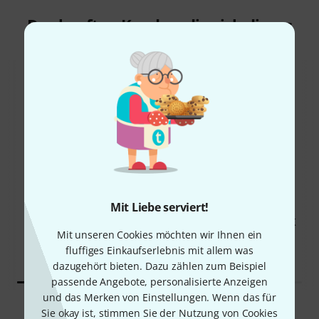
Das kauften Kunden, die sich dieses
Produkt angesehen haben
46%
27%
Mit Liebe serviert!
KAUFTEN
KAUFTEN
HK Audio Polar 12 MK2 BK
GENAU DIESES PRODUKT
Mit unseren Cookies möchten wir Ihnen ein
888 €
1.035 €
fluffiges Einkaufserlebnis mit allem was
dazugehört bieten. Dazu zählen zum Beispiel
passende Angebote, personalisierte Anzeigen
und das Merken von Einstellungen. Wenn das für
Vergleichen
Sie okay ist, stimmen Sie der Nutzung von Cookies