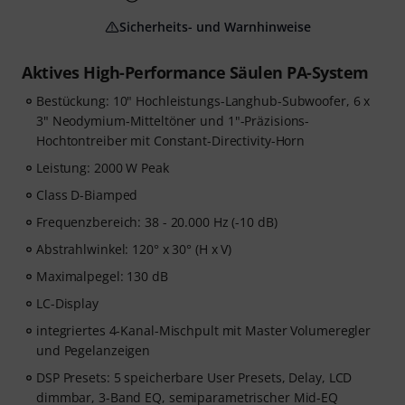
Sicherheits- und Warnhinweise
Aktives High-Performance Säulen PA-System
Bestückung: 10" Hochleistungs-Langhub-Subwoofer, 6 x
3" Neodymium-Mitteltöner und 1"-Präzisions-
Hochtontreiber mit Constant-Directivity-Horn
Leistung: 2000 W Peak
Class D-Biamped
Frequenzbereich: 38 - 20.000 Hz (-10 dB)
Abstrahlwinkel: 120° x 30° (H x V)
Maximalpegel: 130 dB
LC-Display
integriertes 4-Kanal-Mischpult mit Master Volumeregler
und Pegelanzeigen
DSP Presets: 5 speicherbare User Presets, Delay, LCD
dimmbar, 3-Band EQ, semiparametrischer Mid-EQ