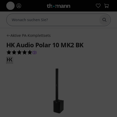
Suche 
Aktive PA-Komplettsets
HK Audio Polar 10 MK2 BK
5.0 von 5 Sternen aus 9 Kundenbewertungen
(
9
)