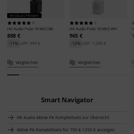
AKTUELLES PRODUKT
9
3
HK Audio
Polar 10 MK2 BK
HK Audio
Polar 10 MK2 WH
H
888 €
965 €
-11%
UVP: 999 €
-12%
UVP: 1.099 €
Vergleichen
Vergleichen
Smart Navigator
HK Audio Aktive PA Komplettsets zur Übersicht
Aktive PA Komplettsets für 750 €–1250 € anzeigen