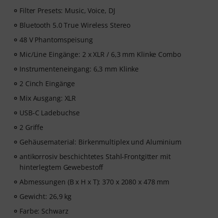
Filter Presets: Music, Voice, DJ
Bluetooth 5.0 True Wireless Stereo
48 V Phantomspeisung
Mic/Line Eingänge: 2 x XLR / 6,3 mm Klinke Combo
Instrumenteneingang: 6,3 mm Klinke
2 Cinch Eingänge
Mix Ausgang: XLR
USB-C Ladebuchse
2 Griffe
Gehäusematerial: Birkenmultiplex und Aluminium
antikorrosiv beschichtetes Stahl-Frontgitter mit
hinterlegtem Gewebestoff
Abmessungen (B x H x T): 370 x 2080 x 478 mm
Gewicht: 26,9 kg
Farbe: Schwarz