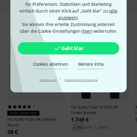
für Präferenzen, Statistiken und Marketing
einfach durch einen Klick auf „Geht klar“ zu (
alle
anzeigen
).
Sie können Ihre erteilte Zustimmung jederzeit
Zubehör & passende Artikel
über die Cookie-Einstellungen (
hier
) widerrufen.
Geht klar
Cookies ablehnen
Weitere Infos
·
Impressum
Datenschutzhinweise
7
HK Audio
Polar 10 MK2 BK
Power Bundle
p
PASST GARANTIERT
1.749 €
HK Audio
Polar MK2 Wheel
Board
-12%
UVP: 1.998 €
98 €