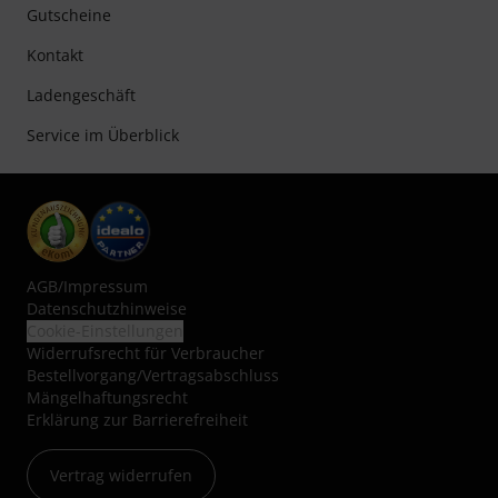
Gutscheine
Kontakt
Ladengeschäft
Service im Überblick
AGB
/
Impressum
Datenschutzhinweise
Cookie-Einstellungen
Widerrufsrecht für Verbraucher
Bestellvorgang/Vertragsabschluss
Mängelhaftungsrecht
Erklärung zur Barrierefreiheit
Vertrag widerrufen