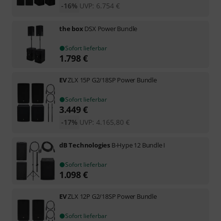
-16%
UVP:
6.754
€
the box
DSX Power Bundle
Sofort lieferbar
1.798
€
EV
ZLX 15P G2/18SP Power Bundle
Sofort lieferbar
3.449
€
-17%
UVP:
4.165,80
€
dB Technologies
B-Hype 12 Bundle I
Sofort lieferbar
1.098
€
EV
ZLX 12P G2/18SP Power Bundle
Sofort lieferbar