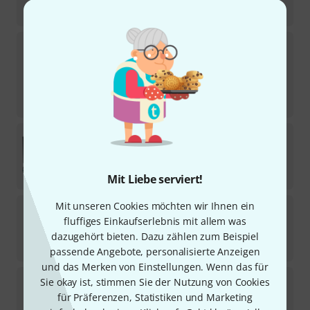
-11%
30-Tage-Bestpreis
:
1.549
€
LD Systems
Dave 15 G4X
13
Sofort lieferbar
1.298
€
-17%
UVP:
1.559,90
€
Fun Generation
Satmix 2.1 Bundle
Sofort lieferbar
459
€
Mit Liebe serviert!
Mit unseren Cookies möchten wir Ihnen ein
Bose
L1 Pro32 + SUB1
fluffiges Einkaufserlebnis mit allem was
4
Sofort lieferbar
dazugehört bieten. Dazu zählen zum Beispiel
2.619
€
passende Angebote, personalisierte Anzeigen
und das Merken von Einstellungen. Wenn das für
HK Audio
Polar 10 MK2 BK
Sie okay ist, stimmen Sie der Nutzung von Cookies
9
für Präferenzen, Statistiken und Marketing
Sofort lieferbar