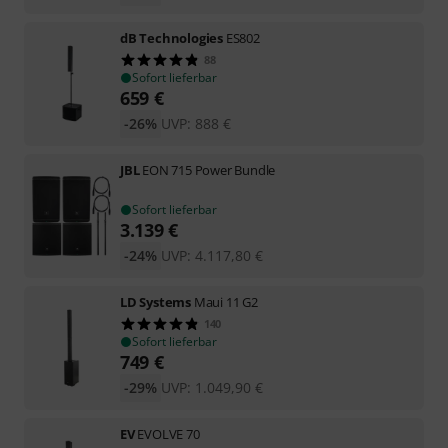
dB Technologies
ES802
88
Sofort lieferbar
659
€
-26%
UVP:
888
€
JBL
EON 715 Power Bundle
Sofort lieferbar
3.139
€
-24%
UVP:
4.117,80
€
LD Systems
Maui 11 G2
140
Sofort lieferbar
749
€
-29%
UVP:
1.049,90
€
EV
EVOLVE 70