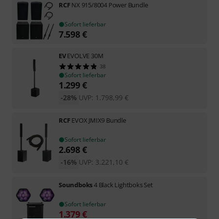
RCF
NX 915/8004 Power Bundle
Sofort lieferbar
7.598
€
EV
EVOLVE 30M
38
Sofort lieferbar
1.299
€
-28%
UVP:
1.798,99
€
RCF
EVOX JMIX9 Bundle
Sofort lieferbar
2.698
€
-16%
UVP:
3.221,10
€
Soundboks
4 Black Lightboks Set
Sofort lieferbar
1.379
€