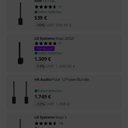
Alto
TS 112C
17
Sofort lieferbar
539
€
-10%
UVP:
599,99
€
LD Systems
Maui 28 G3
71
TOP-SELLER
Sofort lieferbar
1.309
€
-13%
UVP:
1.499,90
€
HK Audio
Polar 12 Power Bundle
Sofort lieferbar
1.749
€
-12%
UVP:
1.998
€
LD Systems
Maui 5
148