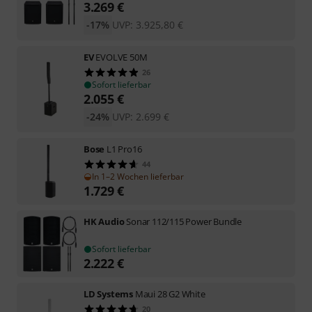
3.269
€
-17%
UVP:
3.925,80
€
EV
EVOLVE 50M
26
Sofort lieferbar
2.055
€
-24%
UVP:
2.699
€
Bose
L1 Pro16
44
In 1–2 Wochen lieferbar
1.729
€
HK Audio
Sonar 112/115 Power Bundle
Sofort lieferbar
2.222
€
LD Systems
Maui 28 G2 White
20