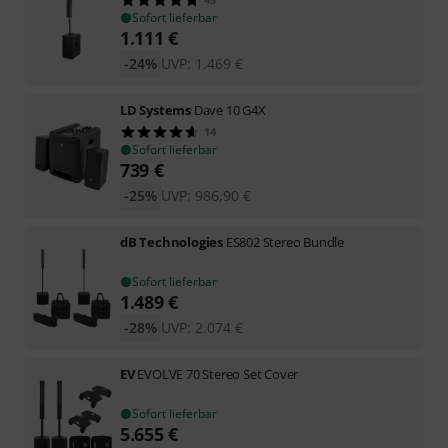
Sofort lieferbar
1.111
€
-24%
UVP:
1.469
€
LD Systems
Dave 10 G4X
14
Sofort lieferbar
739
€
-25%
UVP:
986,90
€
dB Technologies
ES802 Stereo Bundle
Sofort lieferbar
1.489
€
-28%
UVP:
2.074
€
EV
EVOLVE 70 Stereo Set Cover
Sofort lieferbar
5.655
€