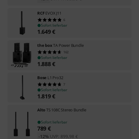
RCF
EVOX J11
6
Sofort lieferbar
1.649
€
the box
TA Power Bundle
162
Sofort lieferbar
1.888
€
Bose
L1 Pro32
7
Sofort lieferbar
1.819
€
Alto
TS 108C Stereo Bundle
Sofort lieferbar
789
€
-12%
UVP:
899,98
€