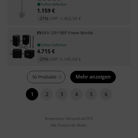
Sofort lieferbar
1.159
€
-21%
UVP:
1.462,50
€
EV
EKX-12P/18SP Power Bundle
Sofort lieferbar
4.715
€
-23%
UVP:
6.145,04
€
Mehr anzeigen
50 Produkte
1
2
3
4
5
6
Kostenloser Versand ab 29 €
Alle Preise inkl. MwSt.