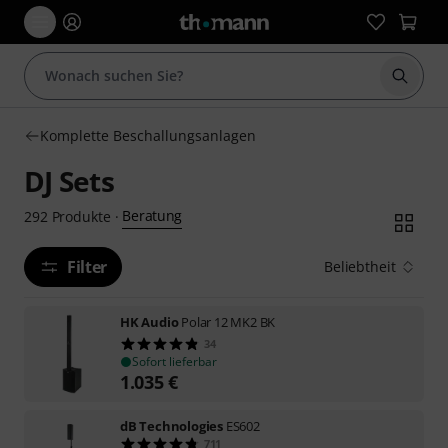
Suche 
Komplette Beschallungsanlagen
DJ Sets
Beratung
292
Produkte
·
Filter
Beliebtheit
HK Audio
Polar 12 MK2 BK
34
Sofort lieferbar
1.035
€
dB Technologies
ES602
711