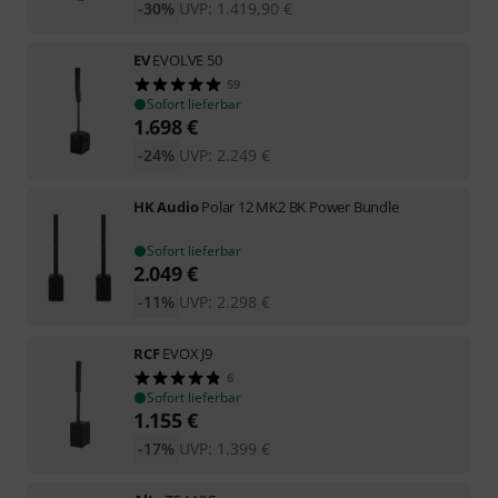
-30%
UVP:
1.419,90
€
EV
EVOLVE 50
59
Sofort lieferbar
1.698
€
-24%
UVP:
2.249
€
HK Audio
Polar 12 MK2 BK Power Bundle
Sofort lieferbar
2.049
€
-11%
UVP:
2.298
€
RCF
EVOX J9
6
Sofort lieferbar
1.155
€
-17%
UVP:
1.399
€