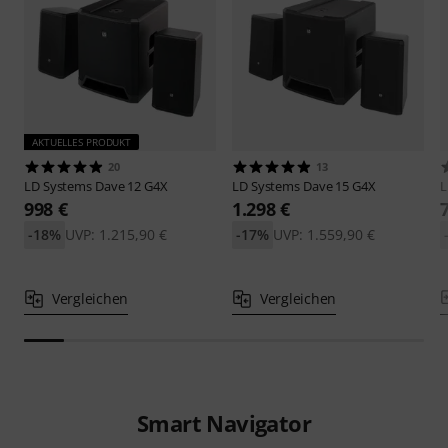
AKTUELLES PRODUKT
20
13
LD Systems
Dave 12 G4X
LD Systems
Dave 15 G4X
L
998 €
1.298 €
-18%
UVP: 1.215,90 €
-17%
UVP: 1.559,90 €
Vergleichen
Vergleichen
Smart Navigator