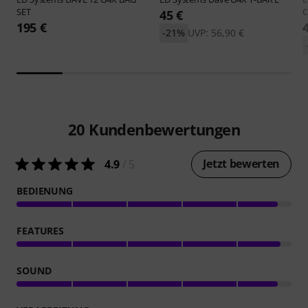
SET
C
45 €
195 €
-21%
UVP: 56,90 €
20
Kundenbewertungen
Jetzt bewerten
4.9
/ 5
BEDIENUNG
FEATURES
SOUND