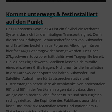
Kommt unterwegs & festinstalliert
auf den Punkt
Das LD Systems Dave 12 G4X ist ein flexibel einsetzbares
System, das sich für den häufigen Transport eignet. Denn
die strapazierfähigen Gehäuseoberflächen von Subwoofer
und Satelliten bestehen aus Polyurea. Allerdings müssen
hier fast 44kg Gesamtgewicht bewegt werden. Der über
27kg schwere Subwoofer hält dafür zwei Tragegriffe bereit.
Die je über 8kg schweren Satelliten lassen sich mithilfe
eines einzelnen Griffs tragen. Nicht nur für die Installation
in der Karaoke- oder Sportsbar halten Subwoofer und
Satelliten Aufnahmen für Lautsprecherstative und
Distanzstangen bereit. Ihre Abstrahlwinkel von horizontalen
90° und 50° in der Vertikalen sorgen dafür, dass diese
Anlage einen breiten Schallfächer nutzt und sich zugleich
recht gezielt auf die Kopfhöhe des Publikums ausrichten
lässt. Und dank M20-Stativflanschen und optionalem T-
Stativ lassen sich die Satelliten nicht nur für