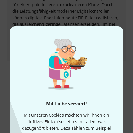
für einen pointierteren, druckvolleren Klang. Durch
die Leistungsfähigkeit moderner Digitalcontroller
können digitale Endstufen heute FIR-Filter realisieren,
die ausreichend geringe Latenzen erzeugen, um bei
Live-Beschallungen zum Einsatz kommen zu können.
Der FIR-Filter-Einsatz bei tiefen Frequenzen kann
allerdings zu hörbaren Artefakten führen (Pre-
Ringing).
Mit Liebe serviert!
Mit unseren Cookies möchten wir Ihnen ein
fluffiges Einkaufserlebnis mit allem was
dazugehört bieten. Dazu zählen zum Beispiel