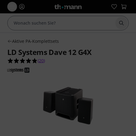
Suche 
Aktive PA-Komplettsets
LD Systems Dave 12 G4X
4.9 von 5 Sternen aus 20 Kundenbewertungen
(
20
)