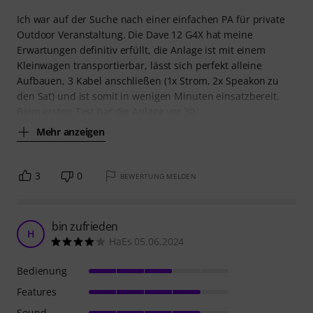
Ich war auf der Suche nach einer einfachen PA für private
Outdoor Veranstaltung. Die Dave 12 G4X hat meine
Erwartungen definitiv erfüllt, die Anlage ist mit einem
Kleinwagen transportierbar, lässt sich perfekt alleine
Aufbauen, 3 Kabel anschließen (1x Strom, 2x Speakon zu
den Sat) und ist somit in wenigen Minuten einsatzbereit.
Beim ersten Test hat die Anlage vor 30
Mehr anzeigen
3
0
BEWERTUNG MELDEN
bin zufrieden
H
HaEs 05.06.2024
Bedienung
Features
Sound