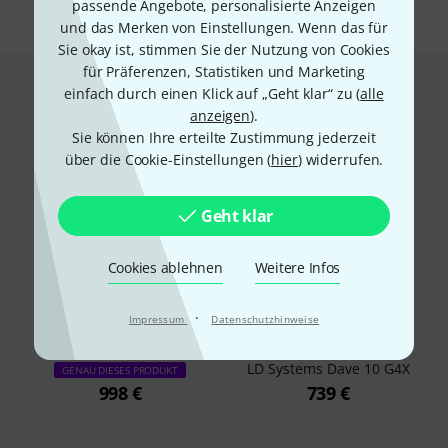
passende Angebote, personalisierte Anzeigen
und das Merken von Einstellungen. Wenn das für
Sie okay ist, stimmen Sie der Nutzung von Cookies
für Präferenzen, Statistiken und Marketing
Das kauften Kunden, die sich dieses
einfach durch einen Klick auf „Geht klar“ zu (
alle
anzeigen
).
Produkt angesehen haben
Sie können Ihre erteilte Zustimmung jederzeit
über die Cookie-Einstellungen (
hier
) widerrufen.
Geht klar
Cookies ablehnen
Weitere Infos
48%
14%
·
Impressum
Datenschutzhinweise
KAUFTEN
KAUFTEN
LD Systems Dave 10 G4X
GENAU DIESES PRODUKT
998 €
739 €