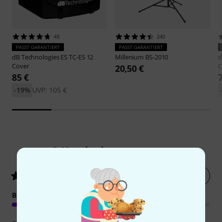
48
243
PASST GARANTIERT
PASST GARANTIERT
dB Technologies
ES TC-ES 12
Millenium
BS-2010
d
Cover
C
20,50 €
85 €
-19%
UVP: 105 €
2
Kundenbewertungen
Jetzt bewerten
4.5
/ 5
BEDIENUNG