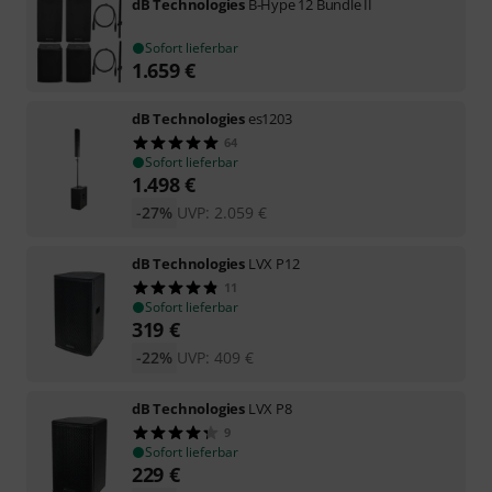
dB Technologies
B-Hype 12 Bundle II
Sofort lieferbar
1.659
€
dB Technologies
es1203
64
Sofort lieferbar
1.498
€
-27%
UVP:
2.059
€
dB Technologies
LVX P12
11
Sofort lieferbar
319
€
-22%
UVP:
409
€
dB Technologies
LVX P8
9
Sofort lieferbar
229
€