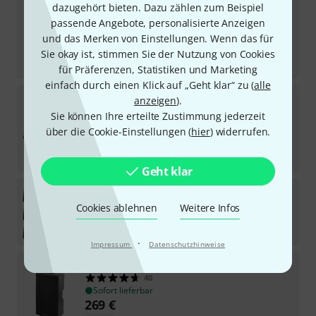
dB Technologies
ES TC-ES 12 Cover
dazugehört bieten. Dazu zählen zum Beispiel
48
passende Angebote, personalisierte Anzeigen
Sofort lieferbar
und das Merken von Einstellungen. Wenn das für
85
€
Sie okay ist, stimmen Sie der Nutzung von Cookies
-19%
UVP:
105
€
für Präferenzen, Statistiken und Marketing
einfach durch einen Klick auf „Geht klar“ zu (
alle
dB Technologies
FMX 15
anzeigen
).
13
Sie können Ihre erteilte Zustimmung jederzeit
Sofort lieferbar
über die Cookie-Einstellungen (
hier
) widerrufen.
569
€
-31%
UVP:
829
€
Geht klar
dB Technologies
FM12 Monitor Bundle
Cookies ablehnen
Weitere Infos
Sofort lieferbar
1.249
€
·
Impressum
Datenschutzhinweise
dB Technologies
B-Hype 15
40
Sofort lieferbar
269
€