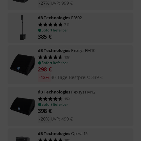
-27%
UVP:
999
€
dB Technologies
ES602
711
Sofort lieferbar
385
€
dB Technologies
Flexsys FM10
133
Sofort lieferbar
298
€
-12%
30-Tage-Bestpreis
:
339
€
dB Technologies
Flexsys FM12
150
Sofort lieferbar
398
€
-20%
UVP:
499
€
dB Technologies
Opera 15
102