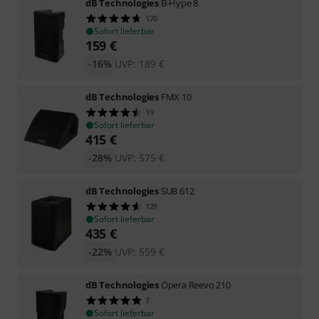
dB Technologies
B-Hype 8
170
Sofort lieferbar
159
€
-16%
UVP:
189
€
dB Technologies
FMX 10
19
Sofort lieferbar
415
€
-28%
UVP:
575
€
dB Technologies
SUB 612
129
Sofort lieferbar
435
€
-22%
UVP:
559
€
dB Technologies
Opera Reevo 210
7
Sofort lieferbar