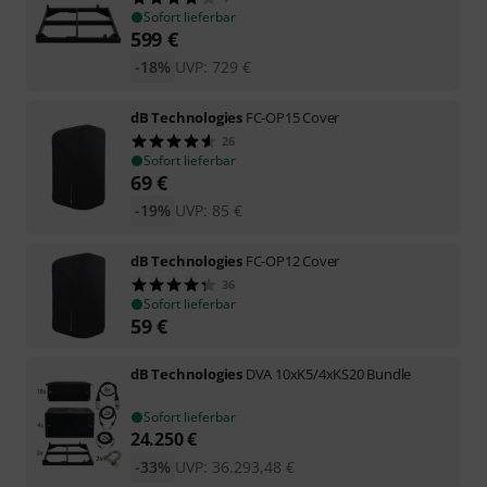
Sofort lieferbar
599
€
-18%
UVP:
729
€
dB Technologies
FC-OP15 Cover
26
Sofort lieferbar
69
€
-19%
UVP:
85
€
dB Technologies
FC-OP12 Cover
36
Sofort lieferbar
59
€
dB Technologies
DVA 10xK5/4xKS20 Bundle
Sofort lieferbar
24.250
€
-33%
UVP:
36.293,48
€