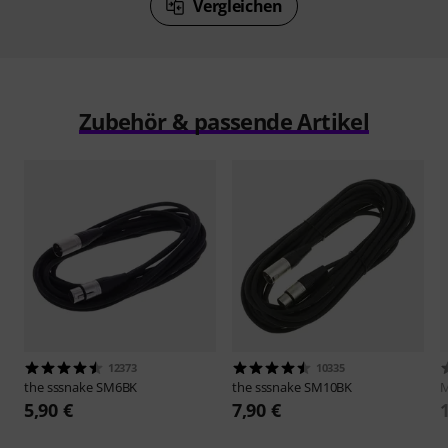
Vergleichen
Zubehör & passende Artikel
12373
10335
the sssnake
SM6BK
the sssnake
SM10BK
M
5,90 €
7,90 €