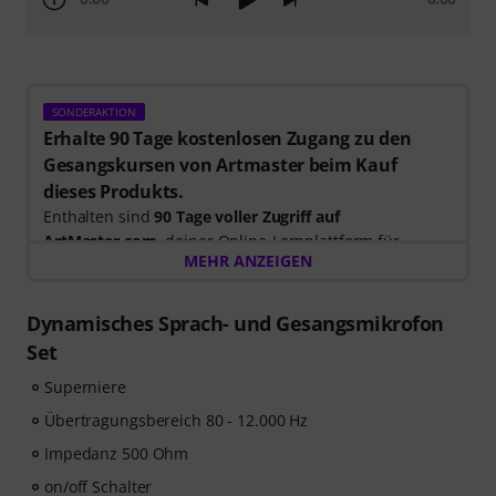
SONDERAKTION
Erhalte 90 Tage kostenlosen Zugang zu den
Gesangskursen von Artmaster beim Kauf
dieses Produkts.
Enthalten sind
90 Tage voller Zugriff auf
ArtMaster.com
, deiner Online-Lernplattform für
MEHR ANZEIGEN
modernen Gesangsunterricht und die Entwicklung
deiner Stimme.
Dynamisches Sprach- und Gesangsmikrofon
Beim Kauf dieses Produktes
im Zeitraum 15. Juli 2026
Set
bis 14. Oktober 2026
, erhältst du einen kostenlosen 90-
Superniere
Tage-Gutschein Code mit vollem Zugang zu unserem
Premium-Kurs
„Singen für Anfänger“
, unterrichtet von
Übertragungsbereich 80 - 12.000 Hz
Stevvi Alexander
, die bereits mit Künstlern wie
Barbra
Impedanz 500 Ohm
Streisand, Justin Timberlake und Britney Spears
on/off Schalter
zusammengearbeitet hat.