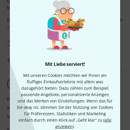
Qualität der Mikros : sehr Robust, ON/OFF Schalter macht
keine Geräusche, XLR rastet sauber ein und sitzt stramm.
Der Sound : Mein Freund hat sich auch das 6ér Pack gekauft
und wir haben beide festgestellt, das nicht alle Mikros
gleich klingen. Genau
Mehr anzeigen
3
0
BEWERTUNG MELDEN
Mit Liebe serviert!
Mit unseren Cookies möchten wir Ihnen ein
Sehr billig und doch super!
fluffiges Einkaufserlebnis mit allem was
RA
Robert aus J. 08.05.2011
dazugehört bieten. Dazu zählen zum Beispiel
passende Angebote, personalisierte Anzeigen
Features
und das Merken von Einstellungen. Wenn das für
Sie okay ist, stimmen Sie der Nutzung von Cookies
Sound
für Präferenzen, Statistiken und Marketing
Verarbeitung
einfach durch einen Klick auf „Geht klar“ zu (
alle
anzeigen
).
Ich habe mir diese Micros gekauft, weil es viele sind und