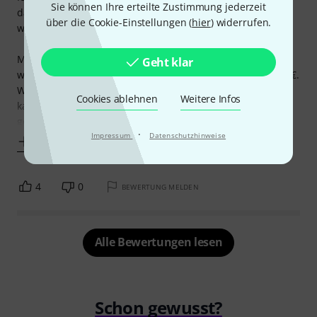
Sie können Ihre erteilte Zustimmung jederzeit
dazu günstig, was wohl der Grund für die meisten sein
über die Cookie-Einstellungen (
hier
) widerrufen.
wird.
Man muss das mal von diesem Standpunkt betrachten:
Geht klar
wenn 6 Micros ca. 50€ kosten, kostet eines nicht einmal 10€.
Wenn man im Elektrofachhandel ein Mic um unter 10€
Cookies ablehnen
Weitere Infos
kauft, bekommt man meistens nur billige PC-Micros, die
gelinde gesagt
·
Impressum
Datenschutzhinweise
Mehr anzeigen
4
0
BEWERTUNG MELDEN
Alle Bewertungen lesen
Schon gewusst?