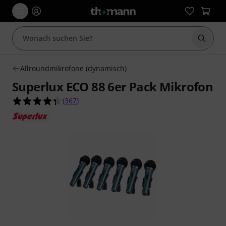
Suche 
Allroundmikrofone (dynamisch)
Superlux ECO 88 6er Pack Mikrofon
4.3 von 5 Sternen aus 367 Kundenbewertungen
(
367
)