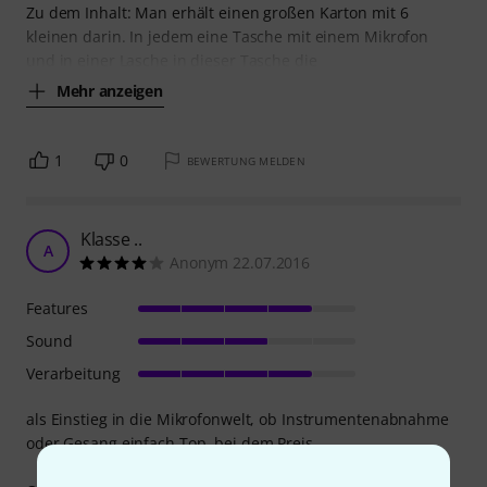
Zu dem Inhalt: Man erhält einen großen Karton mit 6
kleinen darin. In jedem eine Tasche mit einem Mikrofon
und in einer Lasche in dieser Tasche die
Mehr anzeigen
1
0
BEWERTUNG MELDEN
Klasse ..
A
Anonym 22.07.2016
Features
Sound
Verarbeitung
als Einstieg in die Mikrofonwelt, ob Instrumentenabnahme
oder Gesang einfach Top, bei dem Preis.