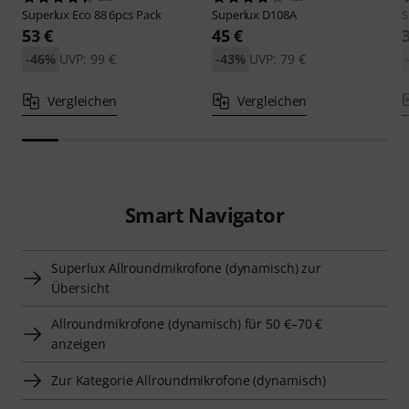
Superlux
Eco 88 6pcs Pack
Superlux
D108A
S
53 €
45 €
-46%
UVP: 99 €
-43%
UVP: 79 €
Vergleichen
Vergleichen
Smart Navigator
Superlux Allroundmikrofone (dynamisch) zur
Übersicht
Allroundmikrofone (dynamisch) für 50 €–70 €
anzeigen
Zur Kategorie Allroundmikrofone (dynamisch)