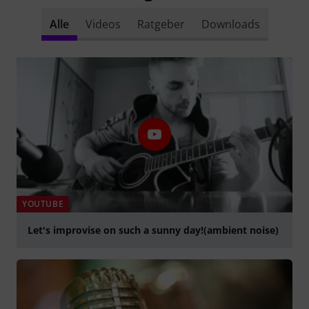
Alle
Videos
Ratgeber
Downloads
YOUTUBE
Let's improvise on such a sunny day!(ambient noise)
abspielen