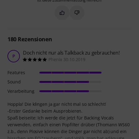
Ist diese Zusammenfassung hilfreich?
Markieren Sie diese Zusammenfassung
Markieren Sie diese Zusammen
180
Rezensionen
Doch nicht nur als Talkback zu gebrauchen!
P
Phenix 30.10.2019
Features
Sound
Verarbeitung
Hoppla! Die klingen ja gar nicht mal so schlecht!
-Erster Gedanke beim Ausprobieren.
Spaß beiseite: Ich werde die jetzt für Backing Vocals
verwenden, einfach einen Popfilter drüber (Thomann WS60
z.b., denn Plosive können die Dinger gar nicht ab) und ein
bisschen am EQ "zaubern", und Voilà, man hat adäquate