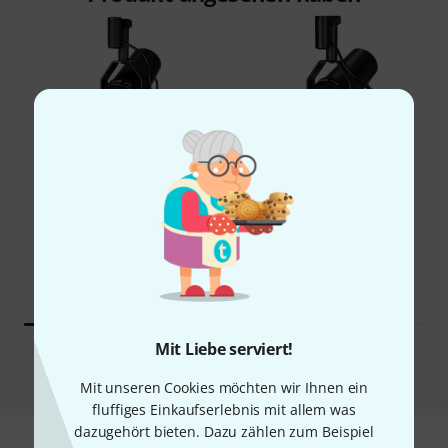
60%
5%
KAUFTEN
KAUFTEN
Shure SM 7 dB
GENAU DIESES PRODUKT
398 €
539 €
Mit Liebe serviert!
Vergleichen
Mit unseren Cookies möchten wir Ihnen ein
fluffiges Einkaufserlebnis mit allem was
dazugehört bieten. Dazu zählen zum Beispiel