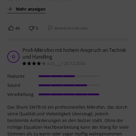
der hier noch nicht vorhandenen
Mehr anzeigen
46
5
BEWERTUNG MELDEN
Profi-Mikrofon mit hohem Anspruch an Technik
und Handling
O
o.O____/ 20.12.2024
Features
Sound
Verarbeitung
Das Shure SM7B ist ein professionelles Mikrofon, das durch
seine Qualität und Vielseitigkeit überzeugt, jedoch
bestimmte Anforderungen an den Nutzer stellt. Ohne die
richtige Equalizer-Nachbearbeitung kann der Klang für viele
Stimmen als zu warm oder sogar muffig wahrgenommen