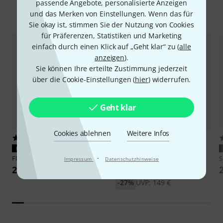
passende Angebote, personalisierte Anzeigen
Zubehör & passende Artikel
und das Merken von Einstellungen. Wenn das für
Sie okay ist, stimmen Sie der Nutzung von Cookies
für Präferenzen, Statistiken und Marketing
einfach durch einen Klick auf „Geht klar“ zu (
alle
anzeigen
).
Sie können Ihre erteilte Zustimmung jederzeit
über die Cookie-Einstellungen (
hier
) widerrufen.
Geht klar
Cookies ablehnen
Weitere Infos
39
4
PASST GARANTIERT
PASST GARANTIERT
·
Flyht Pro
EVA Case SM7B
Shure
Broadcast Boom Arm
S
Impressum
Datenschutzhinweise
29 €
109 €
-27%
UVP: 149 €