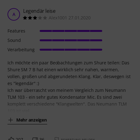
Legendär leise
A
Alex1001 27.01.2020
Features
Sound
Verarbeitung
Ich möchte ein paar Beobachtungen zum Shure teilen: Das
Shure SM 7 B hat einen wirklich sehr nahen, warmen,
vollen, großen und abgerundeten Klang. Klar, deswegen ist
es "legendär" :)
Ich war überrascht von meinem Vergleich zum Neumann
TLM 103 - ein sehr gutes Kondensator Mic. Es sind zwei
komplett verschiedene "Klangwelten". Das Neumann TLM
103 ist viel
Mehr anzeigen
207
36
BEWERTUNG MELDEN