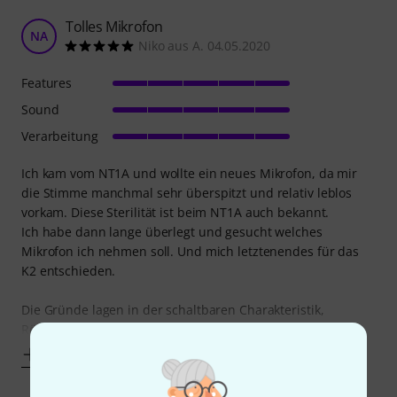
Tolles Mikrofon
NA
Niko aus A. 04.05.2020
Features
Sound
Verarbeitung
Ich kam vom NT1A und wollte ein neues Mikrofon, da mir
die Stimme manchmal sehr überspitzt und relativ leblos
vorkam. Diese Sterilität ist beim NT1A auch bekannt.
Ich habe dann lange überlegt und gesucht welches
Mikrofon ich nehmen soll. Und mich letztenendes für das
K2 entschieden.
Die Gründe lagen in der schaltbaren Charakteristik,
Röhrentechnik und
Mehr anzeigen