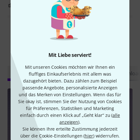
3
0
BEWERTUNG MELDEN
Alle Bewertungen lesen
Mit Liebe serviert!
Schon gewusst?
Mit unseren Cookies möchten wir Ihnen ein
Alle
Videos
Ratgeber
Testberichte
Downloa
fluffiges Einkaufserlebnis mit allem was
dazugehört bieten. Dazu zählen zum Beispiel
passende Angebote, personalisierte Anzeigen
und das Merken von Einstellungen. Wenn das für
Sie okay ist, stimmen Sie der Nutzung von Cookies
für Präferenzen, Statistiken und Marketing
einfach durch einen Klick auf „Geht klar“ zu (
alle
anzeigen
).
Sie können Ihre erteilte Zustimmung jederzeit
über die Cookie-Einstellungen (
hier
) widerrufen.