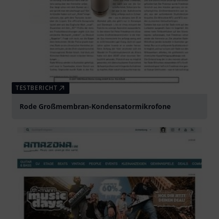
TESTBERICHT
Rode Großmembran-Kondensatormikrofone