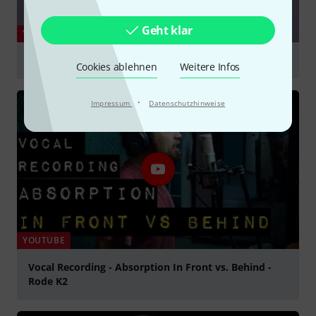
Geht klar
YOUTUBE
Rode K2 Mic Test (Hip Hop and R&B Vocals)
Cookies ablehnen
Weitere Infos
abspielen
·
Impressum
Datenschutzhinweise
YOUTUBE
Vocal Recording - Absorption In Front vs. Behind -
Rode K2
abspielen