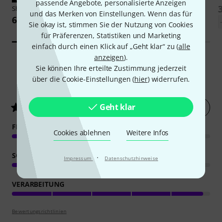
passende Angebote, personalisierte Anzeigen
Shure
Carry Pouch for SM 58
Shure
A 85 WS
und das Merken von Einstellungen. Wenn das für
6,50 €
14,50 €
Sie okay ist, stimmen Sie der Nutzung von Cookies
für Präferenzen, Statistiken und Marketing
einfach durch einen Klick auf „Geht klar“ zu (
alle
anzeigen
).
Sie können Ihre erteilte Zustimmung jederzeit
über die Cookie-Einstellungen (
hier
) widerrufen.
47
Kundenbewertungen
Geht klar
Jetzt bewerten
4.7
/ 5
FEATURES
Cookies ablehnen
Weitere Infos
SOUND
·
Impressum
Datenschutzhinweise
VERARBEITUNG
Bewertungsrichtlinien