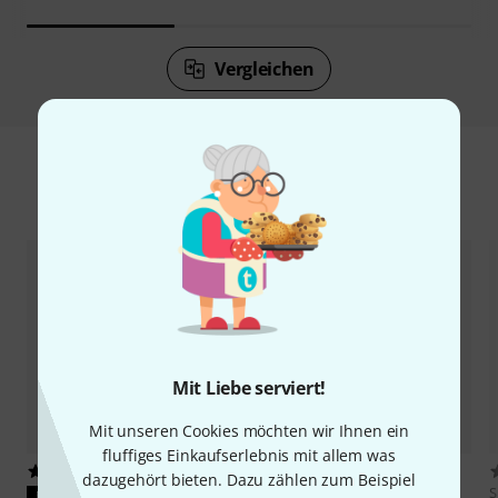
Vergleichen
Zubehör & passende Artikel
Mit Liebe serviert!
Mit unseren Cookies möchten wir Ihnen ein
fluffiges Einkaufserlebnis mit allem was
439
50
dazugehört bieten. Dazu zählen zum Beispiel
S
PASST GARANTIERT
PASST GARANTIERT