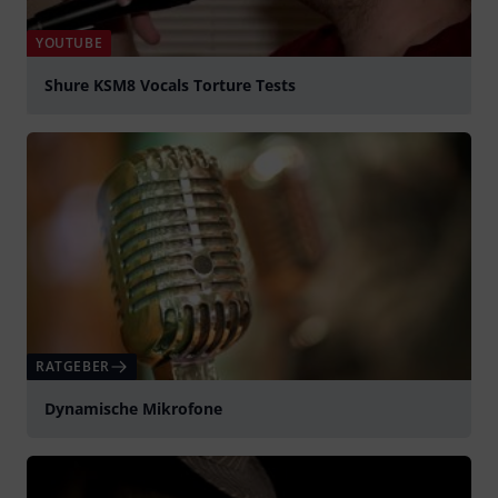
YOUTUBE
Shure KSM8 Vocals Torture Tests
abspielen
RATGEBER
Dynamische Mikrofone