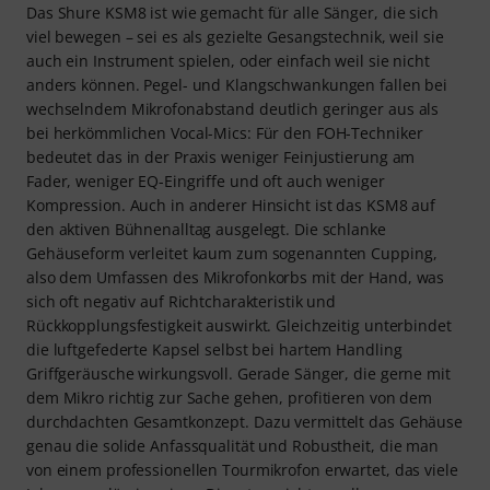
Das Shure KSM8 ist wie gemacht für alle Sänger, die sich
viel bewegen – sei es als gezielte Gesangstechnik, weil sie
auch ein Instrument spielen, oder einfach weil sie nicht
anders können. Pegel- und Klangschwankungen fallen bei
wechselndem Mikrofonabstand deutlich geringer aus als
bei herkömmlichen Vocal-Mics: Für den FOH-Techniker
bedeutet das in der Praxis weniger Feinjustierung am
Fader, weniger EQ-Eingriffe und oft auch weniger
Kompression. Auch in anderer Hinsicht ist das KSM8 auf
den aktiven Bühnenalltag ausgelegt. Die schlanke
Gehäuseform verleitet kaum zum sogenannten Cupping,
also dem Umfassen des Mikrofonkorbs mit der Hand, was
sich oft negativ auf Richtcharakteristik und
Rückkopplungsfestigkeit auswirkt. Gleichzeitig unterbindet
die luftgefederte Kapsel selbst bei hartem Handling
Griffgeräusche wirkungsvoll. Gerade Sänger, die gerne mit
dem Mikro richtig zur Sache gehen, profitieren von dem
durchdachten Gesamtkonzept. Dazu vermittelt das Gehäuse
genau die solide Anfassqualität und Robustheit, die man
von einem professionellen Tourmikrofon erwartet, das viele