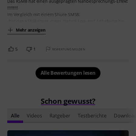
Das KSM8 hat einen ausgeprägten Nahbesprechungs-Effekt
!!!!!!!!!
Im Vergleich mit einem Shure SM58:
-hat das KSM8 sogar etwas mehr!!! Low-end Anhebung bei
Mehr anzeigen
5
1
BEWERTUNG MELDEN
Alle Bewertungen lesen
Schon gewusst?
Alle
Videos
Ratgeber
Testberichte
Downloa