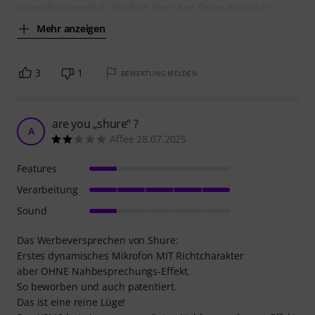
Feinauflösung doch deutlich über den Shure Klassiker
Mehr anzeigen
3
1
BEWERTUNG MELDEN
are you „shure“ ?
A
Affee 28.07.2025
Features
Verarbeitung
Sound
Das Werbeversprechen von Shure:
Erstes dynamisches Mikrofon MIT Richtcharakter
aber OHNE Nahbesprechungs-Effekt.
So beworben und auch patentiert.
Das ist eine reine Lüge!