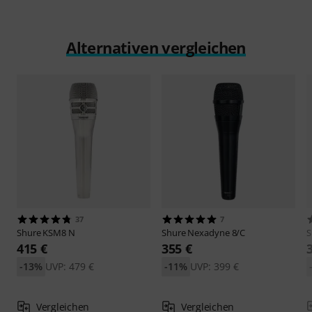
Alternativen vergleichen
37
7
Shure
KSM8 N
Shure
Nexadyne 8/C
S
415 €
355 €
-13%
UVP: 479 €
-11%
UVP: 399 €
Vergleichen
Vergleichen