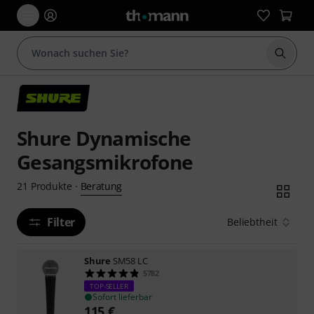
Suche 
Shure Dynamische
Gesangsmikrofone
Beratung
21
Produkte
·
Filter
Beliebtheit
Shure
SM58 LC
5782
TOP-SELLER
Sofort lieferbar
115
€