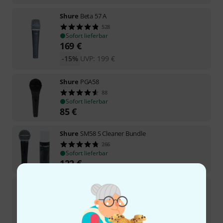
Shure
Beta 57 A
528
Sofort lieferbar
169
€
-15%
UVP:
199
€
Shure
PGA58
88
Sofort lieferbar
85
€
Shure
SM58 S Cleaner Bundle
266
Sofort lieferbar
122
€
Shure
Nexadyne 8/C B-Stock
Sofort lieferbar
305
€