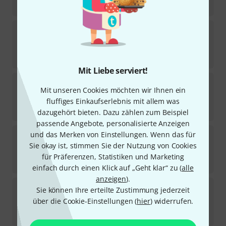
-7%
30-Tage-Bestpreis
:
329
€
Shure
Nexadyne 8/S Stand Bundle
In 2–3 Wochen lieferbar
425
€
Mit Liebe serviert!
Shure
SM58S B-Stock
Mit unseren Cookies möchten wir Ihnen ein
212
Sofort lieferbar
fluffiges Einkaufserlebnis mit allem was
102
€
dazugehört bieten. Dazu zählen zum Beispiel
passende Angebote, personalisierte Anzeigen
Shure
Nexadyne 8/S B-Stock
und das Merken von Einstellungen. Wenn das für
Sie okay ist, stimmen Sie der Nutzung von Cookies
Sofort lieferbar
für Präferenzen, Statistiken und Marketing
329
€
einfach durch einen Klick auf „Geht klar“ zu (
alle
anzeigen
).
Shure
SM58 LC B-Stock
Sie können Ihre erteilte Zustimmung jederzeit
263
über die Cookie-Einstellungen (
hier
) widerrufen.
Sofort lieferbar
105
€