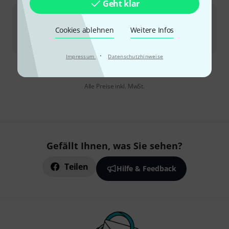
Geht klar
Shure
Nexadyne 8/C Stand Bundle
Cookies ablehnen
Weitere Infos
In 2–3 Wochen lieferbar
425
€
·
Impressum
Datenschutzhinweise
Kostenloser Versand ab 29 €
Alle Preise inkl. MwSt.
Gefällt Ihnen, was Sie sehen?
Teilen
Hilfe & Feedback