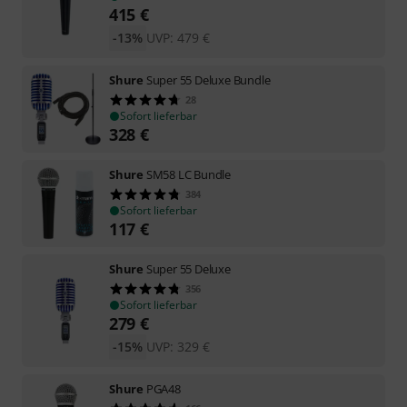
415
€
-13%
UVP:
479
€
Shure
Super 55 Deluxe Bundle
28
Sofort lieferbar
328
€
Shure
SM58 LC Bundle
384
Sofort lieferbar
117
€
Shure
Super 55 Deluxe
356
Sofort lieferbar
279
€
-15%
UVP:
329
€
Shure
PGA48