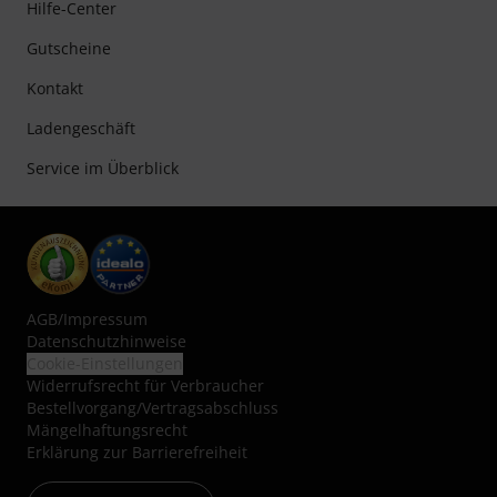
Hilfe-Center
Gutscheine
Kontakt
Ladengeschäft
Service im Überblick
AGB
/
Impressum
Datenschutzhinweise
Cookie-Einstellungen
Widerrufsrecht für Verbraucher
Bestellvorgang/Vertragsabschluss
Mängelhaftungsrecht
Erklärung zur Barrierefreiheit