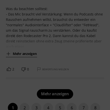
Was du beachten solltest:
- Das Mic braucht viel Verstärkung: Wenn du Podcasts ohne
Rauschen aufnehmen willst, brauchst du entweder ein
"normales" Audiointerface + "Cloudlifter" oder "FetHead",
um das Signal rauscharm zu verstärken. Oder du kaufst
direkt den Rodecaster Pro 2. Dann kannst du das Kabel
direkt reinstecken ohne extra Zeug (meine präferierte aber
auch etwas
Mehr anzeigen
2
0
BEWERTUNG MELDEN
Mehr anzeigen
1
2
3
4
5
6
7
8