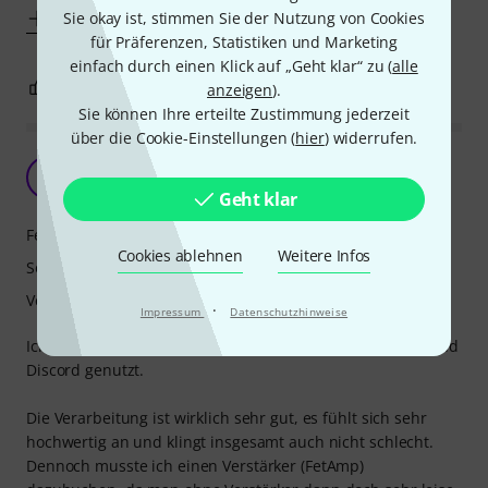
Mehr anzeigen
Sie okay ist, stimmen Sie der Nutzung von Cookies
für Präferenzen, Statistiken und Marketing
einfach durch einen Klick auf „Geht klar“ zu (
alle
4
1
anzeigen
).
BEWERTUNG MELDEN
Sie können Ihre erteilte Zustimmung jederzeit
über die Cookie-Einstellungen (
hier
) widerrufen.
Überzeugendes Mikro
A
AlexMK 07.04.2022
Geht klar
Features
Cookies ablehnen
Weitere Infos
Sound
Verarbeitung
·
Impressum
Datenschutzhinweise
Ich habe dieses Mikrofon hauptsächlich fürs Streaming und
Discord genutzt.
Die Verarbeitung ist wirklich sehr gut, es fühlt sich sehr
hochwertig an und klingt insgesamt auch nicht schlecht.
Dennoch musste ich einen Verstärker (FetAmp)