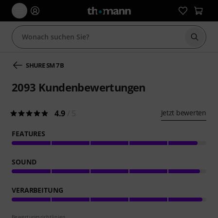
Suche 
SHURE SM 7 B
2093
Kundenbewertungen
4.9
/ 5
Jetzt bewerten
FEATURES
SOUND
VERARBEITUNG
Bewertungsrichtlinien