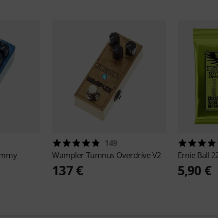
149
immy
Wampler
Tumnus Overdrive V2
Ernie Ball
2
137 €
5,90 €