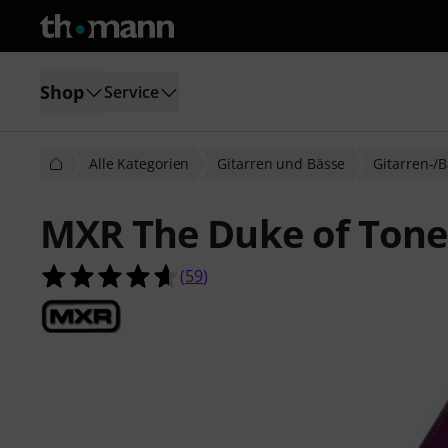
Shop
Service
Alle Kategorien
Gitarren und Bässe
Gitarren-/B
MXR The Duke of Tone
4.6 von 5 Sternen aus 59 Kundenb
(
59
)