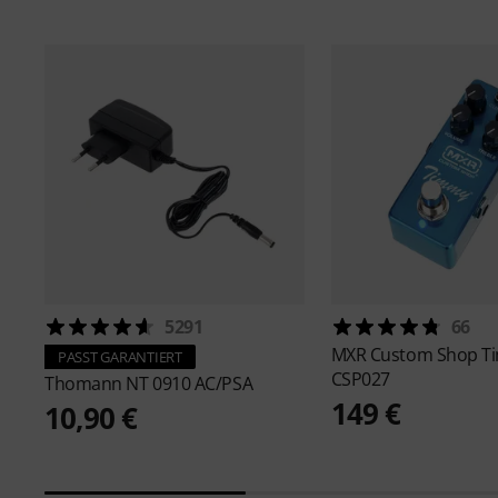
5291
66
MXR
Custom Shop T
PASST GARANTIERT
CSP027
Thomann
NT 0910 AC/PSA
149 €
10,90 €