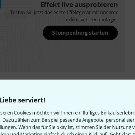
Effekt live ausprobieren
Testen Sie jetzt das echte Effektgerät mit unserer
exklusiven Technologie.
Stompenberg starten
Liebe serviert!
seren Cookies möchten wir Ihnen ein fluffiges Einkaufserlebn
n. Dazu zählen zum Beispiel passende Angebote, personalisie
MXR The Duke of Tone B-Stock
llungen. Wenn das für Sie okay ist, stimmen Sie der Nutzung 
Ggf. mit leichten Gebrauchsspuren
tiken und Marketing einfach durch einen Klick auf „Geht klar“ z