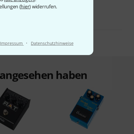
ellungen (
hier
) widerrufen.
·
Impressum
Datenschutzhinweise
t angesehen haben