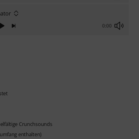
ator
0:00
stet
elfältige Crunchsounds
erumfang enthalten)