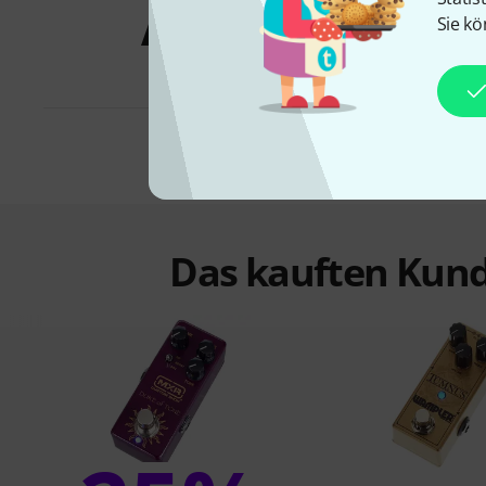
Angebote
Sie kö
Das kauften Kund