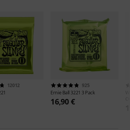
12012
925
221
Ernie Ball
3221 3 Pack
W
Ov
16,90 €
1