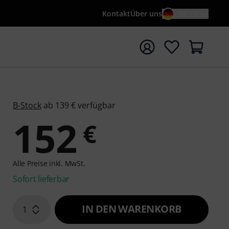
Kontakt
Über uns
DE / €
e mit Suchwort {searchTerm} starten
B-Stock
ab 139 € verfügbar
152
€
Alle Preise inkl. MwSt.
Sofort lieferbar
IN DEN WARENKORB
1