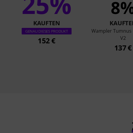
25%
8
KAUFTEN
KAUFTE
Wampler Tumnus 
GENAU DIESES PRODUKT
V2
152 €
137 €