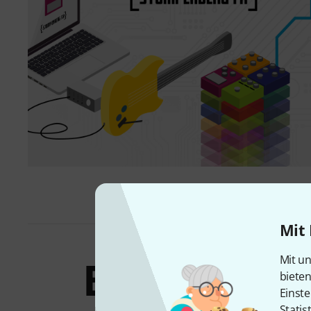
Mit 
Bundles &
Mit un
biete
Einste
Statis