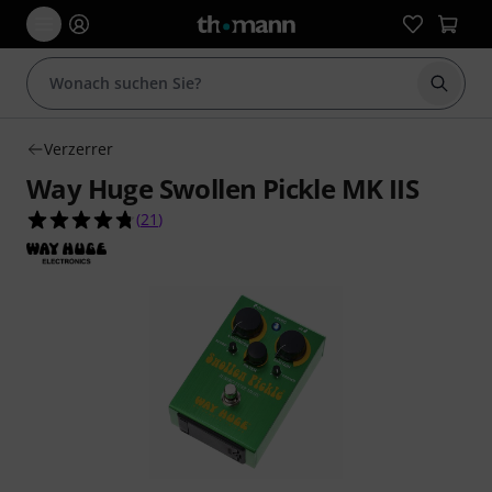
Suche 
Verzerrer
Way Huge Swollen Pickle MK IIS
4.8 von 5 Sternen aus 21 Kundenbewertungen
(
21
)