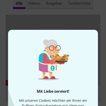
Alle
Videos
Ratgeber
Testberichte
YOUTUBE
Mit Liebe serviert!
Swollen Pickle MKIIs Intenal Trim Pots with Sound
Sample & Info
Mit unseren Cookies möchten wir Ihnen ein
abspielen
fluffiges Einkaufserlebnis mit allem was