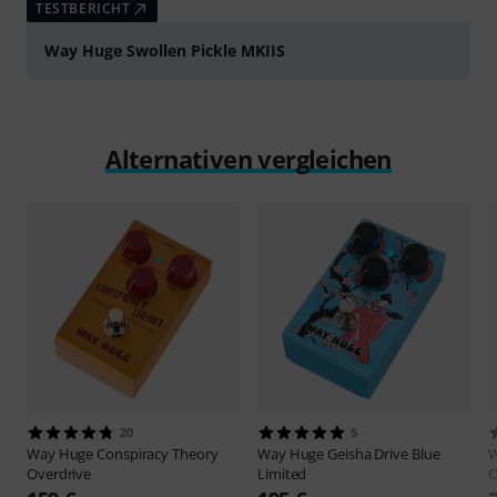
TESTBERICHT
Way Huge Swollen Pickle MKIIS
Alternativen vergleichen
20
5
Way Huge
Conspiracy Theory
Way Huge
Geisha Drive Blue
W
Overdrive
Limited
O