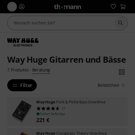
Suche 
Way Huge Gitarren und Bässe
Beratung
7
Produkte
·
Filter
Beliebtheit
Way Huge
Pork & Pickle Bass Overdrive
17
Sofort lieferbar
221
€
Way Huge
Conspiracy Theory Overdrive