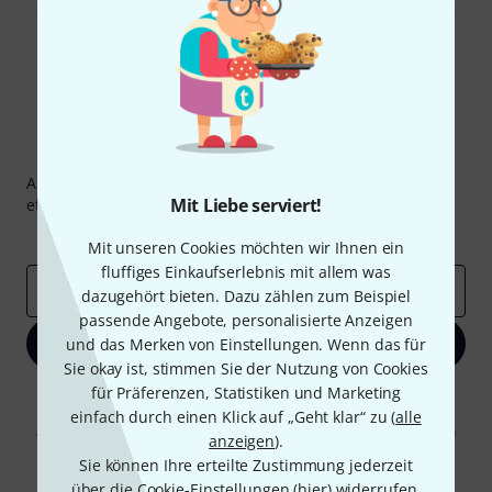
Thomann Newsletter
Abonniere den Thomann Newsletter und gewinne mit
Mit Liebe serviert!
etwas Glück einen von
50 Gutscheinen
über jeweils
50€
!
Inspirierende Beiträge
Deals
Thomann Insights
Mit unseren Cookies möchten wir Ihnen ein
fluffiges Einkaufserlebnis mit allem was
E-Mail-Adresse
*
dazugehört bieten. Dazu zählen zum Beispiel
passende Angebote, personalisierte Anzeigen
Jetzt anmelden
und das Merken von Einstellungen. Wenn das für
Sie okay ist, stimmen Sie der Nutzung von Cookies
für Präferenzen, Statistiken und Marketing
Mit Klick auf „Jetzt anmelden“ stimmen Sie dem Erhalt von E-Mail-
Werbung und einer Messung des E-Mail-Nutzungsverhaltens zu. Die
einfach durch einen Klick auf „Geht klar“ zu (
alle
Abmeldung ist jederzeit möglich. Weitere Informationen finden Sie in
anzeigen
).
unseren
Datenschutzhinweisen
.
Sie können Ihre erteilte Zustimmung jederzeit
* Pflichtfeld
über die Cookie-Einstellungen (
hier
) widerrufen.