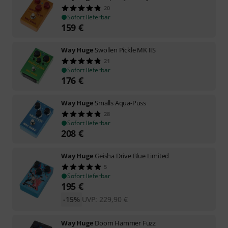
20
Sofort lieferbar
159
€
Way Huge
Swollen Pickle MK IIS
21
Sofort lieferbar
176
€
Way Huge
Smalls Aqua-Puss
28
Sofort lieferbar
208
€
Way Huge
Geisha Drive Blue Limited
5
Sofort lieferbar
195
€
-15%
UVP:
229,90
€
Way Huge
Doom Hammer Fuzz