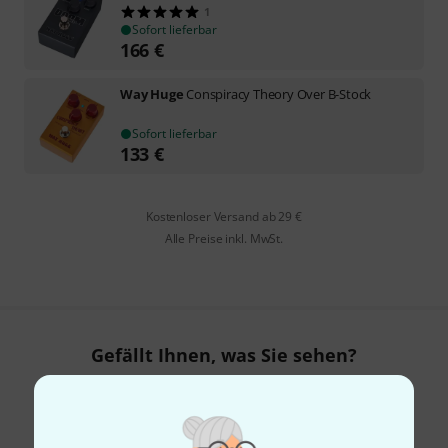
1
Sofort lieferbar
166
€
Way Huge
Conspiracy Theory Over B-Stock
Sofort lieferbar
133
€
Kostenloser Versand ab 29 €
Alle Preise inkl. MwSt.
Gefällt Ihnen, was Sie sehen?
Teilen
Hilfe & Feedback