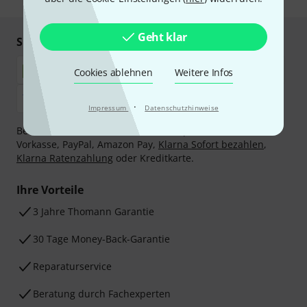
Geht klar
Sicher einkaufen & bezahlen
Cookies ablehnen
Weitere Infos
·
Impressum
Datenschutzhinweise
Bezahlen Sie vertraulich und sicher per Nachnahme,
Vorkasse, PayPal, Amazon Pay,
Klarna Sofort bezahlen
,
Klarna Ratenzahlung
oder Kreditkarte.
Ihre Vorteile
3 Jahre Thomann Garantie
30 Tage Money-Back-Garantie
Reparaturservice
Beratung durch Fachexperten