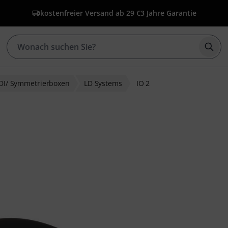
kostenfreier Versand ab 29 €
3 Jahre Garantie
Such
DI/ Symmetrierboxen
LD Systems
IO 2
bewertungen