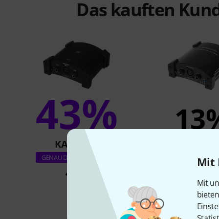
Das kauften Kund
43%
13
KAUFTEN
KAUFTE
Millenium D
GENAU DIESES PRODUKT
Mit 
49 €
29,90 
Mit un
biete
Einste
Statis