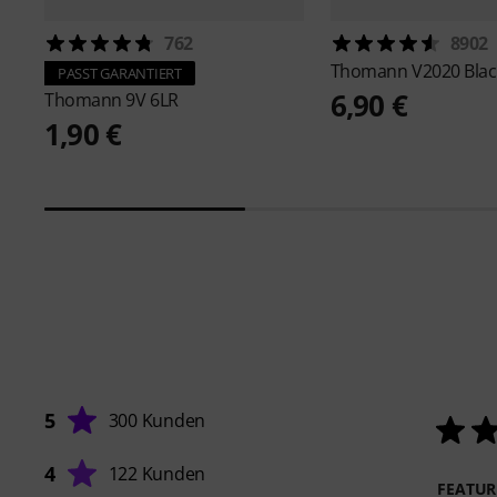
762
8902
Thomann
V2020 Blac
PASST GARANTIERT
6,90 €
Thomann
9V 6LR
1,90 €
5
300 Kunden
4
122 Kunden
FEATUR