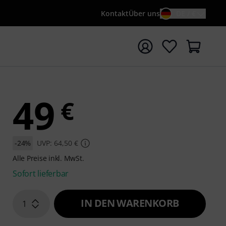
Kontakt
Über uns
DE / €
e mit Suchwort {searchTerm} starten
49
€
-24%
UVP: 64,50 €
Alle Preise inkl. MwSt.
Sofort lieferbar
IN DEN WARENKORB
1