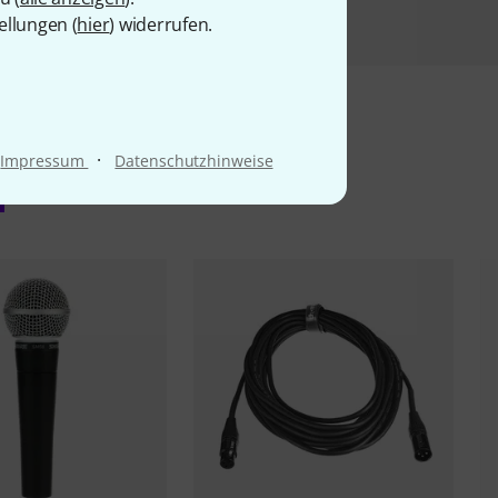
ellungen (
hier
) widerrufen.
·
Impressum
Datenschutzhinweise
l