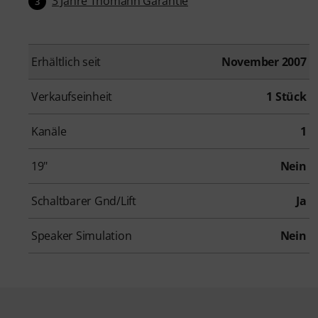
3 Jahre Thomann Garantie
3
Erhältlich seit
November 2007
Verkaufseinheit
1 Stück
Kanäle
1
19"
Nein
Schaltbarer Gnd/Lift
Ja
Speaker Simulation
Nein