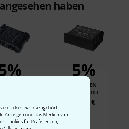
t angesehen haben
5%
5%
KAUFTEN
KAUFTEN
ium Pocket DI 2
Millenium DI-E
35 €
14,90 €
is mit allem was dazugehört
rte Anzeigen und das Merken von
von Cookies für Präferenzen,
u (
alle anzeigen
).