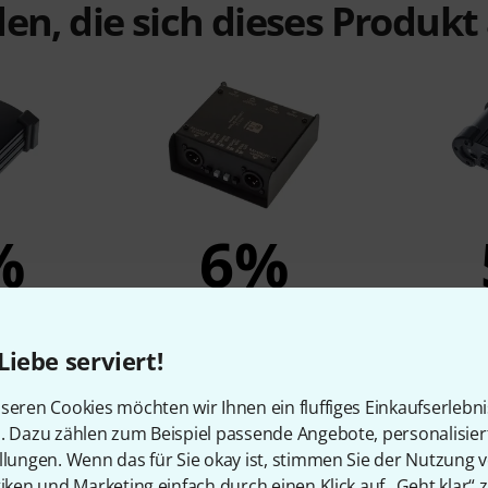
en, die sich dieses Produk
%
6%
N
KAUFTEN
I-33
Palmer PAN 04
Millen
Liebe serviert!
€
85 €
seren Cookies möchten wir Ihnen ein fluffiges Einkaufserlebn
n. Dazu zählen zum Beispiel passende Angebote, personalisie
llungen. Wenn das für Sie okay ist, stimmen Sie der Nutzung 
Vergleichen
tiken und Marketing einfach durch einen Klick auf „Geht klar“ z