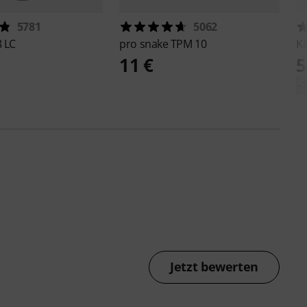
5781
5062
 LC
pro snake
TPM 10
K
11 €
5
-
Jetzt bewerten