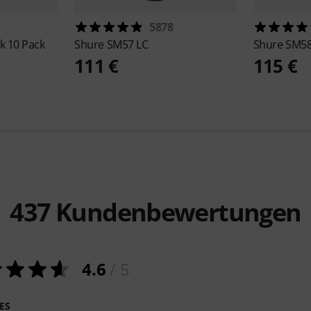
5878
k 10 Pack
Shure
SM57 LC
Shure
SM58
111 €
115 €
437
Kundenbewertungen
4.6
/ 5
ES