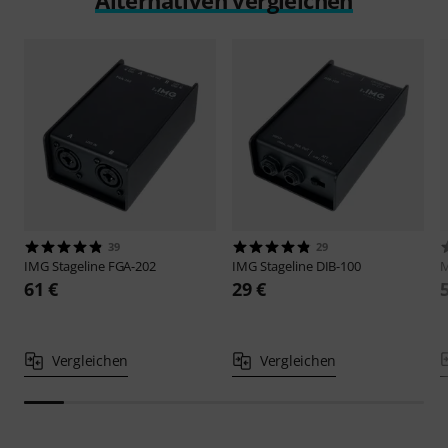
39
29
IMG Stageline
FGA-202
IMG Stageline
DIB-100
M
61 €
29 €
Vergleichen
Vergleichen