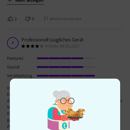
Mehr anzeigen
2
0
BEWERTUNG MELDEN
Professionell taugliches Gerät
F
Fridolo 09.06.2021
Features
Sound
Verarbeitung
Ich denke nicht, dass man hiermit bei normalen
Erwartungen etwas falsch machen kann. Da meine
Ausgangsquelle nicht high-end ist, kann ich nichts über das
letzte Quäntchen Qualität sagen. Aber robust ist das
Kästchen, und seine Aufgabe erfüllt es (anders als manche
ganz billige Exemplare der Gattung) zuverlässig. Für Live-
Zwecke auf jeden Fall geeignet.