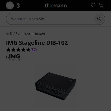
Suche 
DI/ Symmetrierboxen
IMG Stageline DIB-102
4.9 von 5 Sternen aus 37 Kundenbewertungen
(
37
)