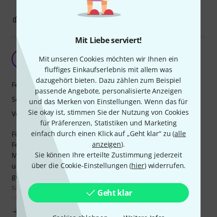
1
1
BEWERTUNG MELDEN
Mit Liebe serviert!
Robust, gutes Featureset, Messwerte okay
J
Mit unseren Cookies möchten wir Ihnen ein
Jan599 19.03.2025
fluffiges Einkaufserlebnis mit allem was
dazugehört bieten. Dazu zählen zum Beispiel
Features
passende Angebote, personalisierte Anzeigen
Sound
und das Merken von Einstellungen. Wenn das für
Sie okay ist, stimmen Sie der Nutzung von Cookies
Verarbeitung
für Präferenzen, Statistiken und Marketing
einfach durch einen Klick auf „Geht klar“ zu (
alle
Für den Preis robust genug verarbeitet, alle wichtige
anzeigen
).
Features sind dran. Habe zuerst mit der falschen
Sie können Ihre erteilte Zustimmung jederzeit
Messmethode gearbeitet, wollte schon zurückschicken -
über die Cookie-Einstellungen (
hier
) widerrufen.
und dann den entscheidenden Knopf im Messprogramm
gesehen. Wenn man's richtig macht kommt ein relativ
sauberes Ergebnis raus: -0,5dB Abweichung von 60-20kHz
Geht klar
ohne Pad, mit -20dB/-40dB Pad setz ein minimaler
Mehr anzeigen