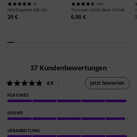
29
8902
IMG Stageline
DIB-100
Thomann
V2020 Black 10 Pack
t
29 €
6,90 €
37
Kundenbewertungen
Jetzt bewerten
4.9
/ 5
FEATURES
SOUND
VERARBEITUNG