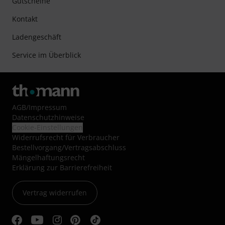
Gutscheine
Kontakt
Ladengeschäft
Service im Überblick
AGB
/
Impressum
Datenschutzhinweise
Cookie-Einstellungen
Widerrufsrecht für Verbraucher
Bestellvorgang/Vertragsabschluss
Mängelhaftungsrecht
Erklärung zur Barrierefreiheit
Vertrag widerrufen