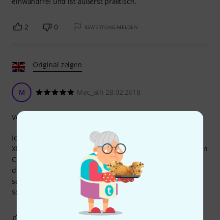
einwandfrei und ist äußerst praktisch.
2
0
BEWERTUNG MELDEN
Original zeigen
M
Mac_ath 28.02.2018
Verarbeitung
Ich verwende den Transformator, um den symmetrischen
XLR-Ausgang meiner Soundkarte mit dem unsymmetrischen
Cinch-Eingang meines Mischpults zu verbinden. Das war
die Lösung für ein leises Rauschen. Jetzt ist das Signal
sauber. Ich hätte mir schon viel früher welche kaufen
sollen.
1
0
BEWERTUNG MELDEN