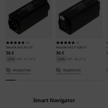
94
18
Neutrik
NA2 M-J-TX
Neutrik
NA2 F-D2B-TX
N
36 €
36 €
-25%
UVP: 47,74 €
-22%
UVP: 46,27 €
Vergleichen
Vergleichen
Smart Navigator