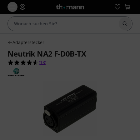
Suche 
Adapterstecker
Neutrik NA2 F-D0B-TX
4.6 von 5 Sternen aus 18 Kundenbewertungen
(
18
)