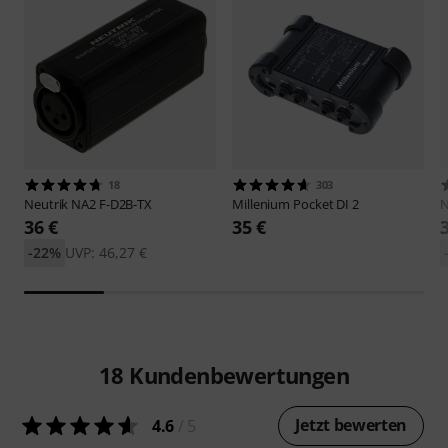
18
303
Neutrik
NA2 F-D2B-TX
Millenium
Pocket DI 2
N
36 €
35 €
-22%
UVP: 46,27 €
18
Kundenbewertungen
Jetzt bewerten
4.6
/ 5