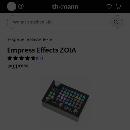
Suche 
Spezielle Basseffekte
Empress Effects ZOIA
4.9 von 5 Sternen aus 87 Kundenbewertungen
(
87
)