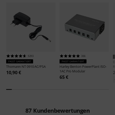
5293
366
PASST GARANTIERT
PASST GARANTIERT
D
Thomann
NT 0910 AC/PSA
Harley Benton
PowerPlant ISO-
R
1AC Pro Modular
10,90 €
65 €
87
Kundenbewertungen