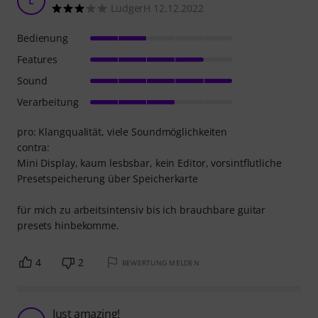
L
LudgerH 12.12.2022
Bedienung
Features
Sound
Verarbeitung
pro: Klangqualität, viele Soundmöglichkeiten
contra:
Mini Display, kaum lesbsbar, kein Editor, vorsintflutliche
Presetspeicherung über Speicherkarte
für mich zu arbeitsintensiv bis ich brauchbare guitar
presets hinbekomme.
4
2
BEWERTUNG MELDEN
Just amazing!