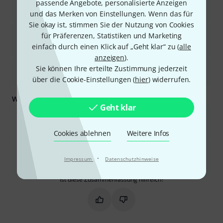
passende Angebote, personalisierte Anzeigen
Das Gerät bietet umfangreiche kreative Möglichkeiten für
Sounddesign und modulare Synthese.
und das Merken von Einstellungen. Wenn das für
Sie okay ist, stimmen Sie der Nutzung von Cookies
Es liefert einen hochwertigen Klang für seine Effekte und kann
für Präferenzen, Statistiken und Marketing
als vielseitiges Multi-Effektgerät, Synthesizer oder MIDI-
einfach durch einen Klick auf „Geht klar“ zu (
alle
Controller fungieren.
anzeigen
).
Sie können Ihre erteilte Zustimmung jederzeit
Die Benutzeroberfläche mag anfangs abschreckend wirken, wird
aber mit etwas Übung und mithilfe von Anleitungen intuitiv.
über die Cookie-Einstellungen (
hier
) widerrufen.
Was Sie außerdem wissen sollten:
Geht klar
Der kleine Bildschirm und das Fehlen eines dedizierten
Software-Editors können das Erstellen und Navigieren von
Patches erschweren.
Cookies ablehnen
Weitere Infos
Die CPU kann bei komplexen Patches ein limitierender Faktor
·
sein, und einige eingebaute Verzerrungseffekte klingen
Impressum
Datenschutzhinweise
möglicherweise digital.
Ist diese Zusammenfassung hilfreich?
Markieren Sie diese Zusammenfassung
Markieren Sie diese Zusammen