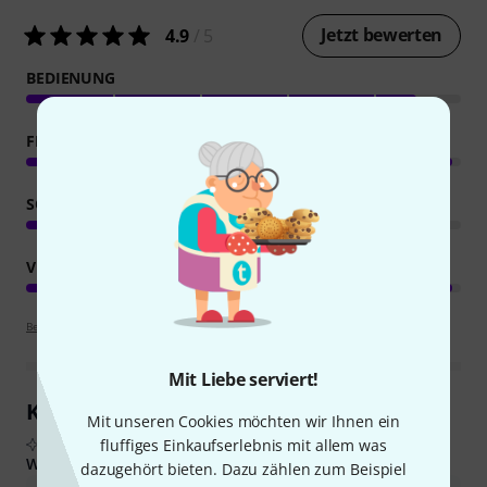
Jetzt bewerten
4.9
/ 5
BEDIENUNG
FEATURES
SOUND
VERARBEITUNG
Bewertungsrichtlinien
Mit Liebe serviert!
Kundenrezensionen im Überblick
Mit unseren Cookies möchten wir Ihnen ein
fluffiges Einkaufserlebnis mit allem was
Aus echten Käuferbewertungen, zusammengefasst durch KI
Was Käufern gefiel:
dazugehört bieten. Dazu zählen zum Beispiel