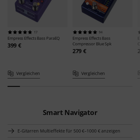
17
94
Empress Effects
Bass ParaEQ
Empress Effects
Bass
E
Compressor Blue Spk
C
399 €
279 €
Vergleichen
Vergleichen
Smart Navigator
E-Gitarren Multieffekte für 500 €–1000 € anzeigen