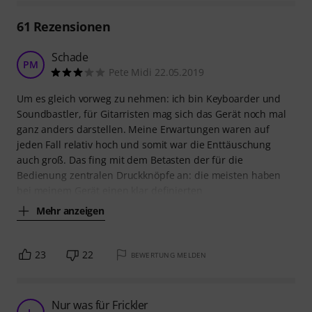
61
Rezensionen
Schade
PM
Pete Midi 22.05.2019
Um es gleich vorweg zu nehmen: ich bin Keyboarder und
Soundbastler, für Gitarristen mag sich das Gerät noch mal
ganz anders darstellen. Meine Erwartungen waren auf
jeden Fall relativ hoch und somit war die Enttäuschung
auch groß. Das fing mit dem Betasten der für die
Bedienung zentralen Druckknöpfe an: die meisten haben
bei meinem Gerät einen klar definierten
Mehr anzeigen
23
22
BEWERTUNG MELDEN
Nur was für Frickler