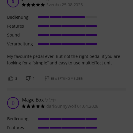
S
Svenho 25.08.2023
Bedienung
Features
Sound
Verarbeitung
My favourite pedal ever! But not the right pedal if you are
looking for a “simple” and easy to use multieffect unit
3
1
BEWERTUNG MELDEN
Magic Box!✨✨✨
D
darkSunnyWolf 01.04.2026
Bedienung
Features