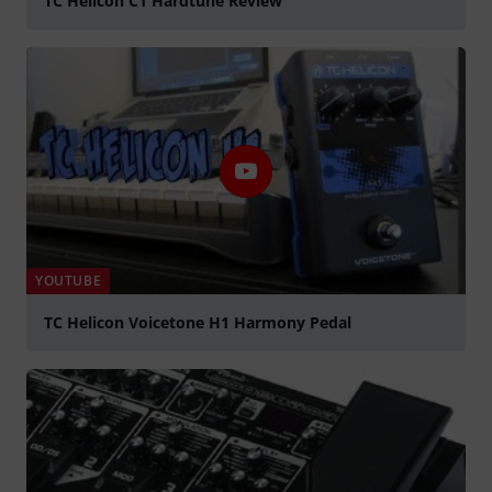
TC Helicon C1 Hardtune Review
abspielen
YOUTUBE
TC Helicon Voicetone H1 Harmony Pedal
abspielen