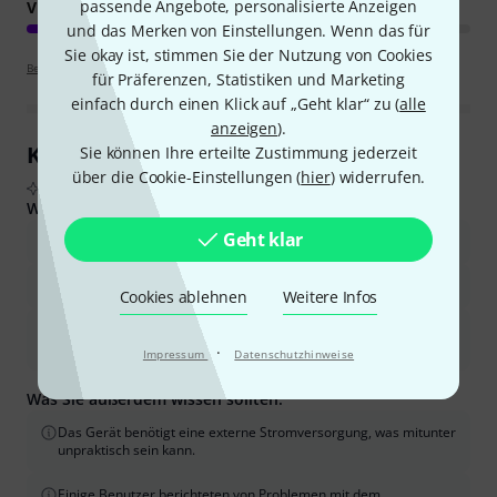
passende Angebote, personalisierte Anzeigen
VERARBEITUNG
und das Merken von Einstellungen. Wenn das für
Sie okay ist, stimmen Sie der Nutzung von Cookies
Bewertungsrichtlinien
für Präferenzen, Statistiken und Marketing
einfach durch einen Klick auf „Geht klar“ zu (
alle
anzeigen
).
Kundenrezensionen im Überblick
Sie können Ihre erteilte Zustimmung jederzeit
über die Cookie-Einstellungen (
hier
) widerrufen.
Aus echten Käuferbewertungen, zusammengefasst durch KI
Was Käufern gefiel:
Geht klar
Das Gerät ist einfach zu bedienen und zu verstehen.
Es ist gut verarbeitet und robust.
Cookies ablehnen
Weitere Infos
Es eignet sich sowohl für Live-Auftritte als auch für
Studioaufnahmen.
·
Impressum
Datenschutzhinweise
Was Sie außerdem wissen sollten:
Das Gerät benötigt eine externe Stromversorgung, was mitunter
unpraktisch sein kann.
Einige Benutzer berichteten von Problemen mit dem