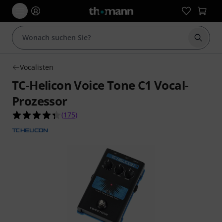
Suche 
Vocalisten
TC-Helicon Voice Tone C1 Vocal-
Prozessor
4.3 von 5 Sternen aus 175 Kundenbewertungen
(
175
)