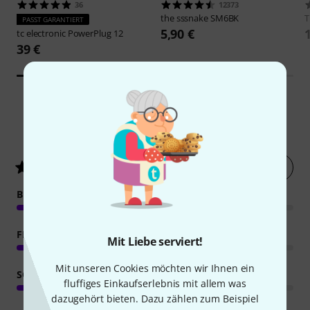
36
12373
the sssnake
SM6BK
PASST GARANTIERT
5,90 €
tc electronic
PowerPlug 12
39 €
175
Kundenbewertungen
Jetzt bewerten
4.3
/ 5
BEDIENUNG
FEATURES
Mit Liebe serviert!
Mit unseren Cookies möchten wir Ihnen ein
SOUND
fluffiges Einkaufserlebnis mit allem was
dazugehört bieten. Dazu zählen zum Beispiel