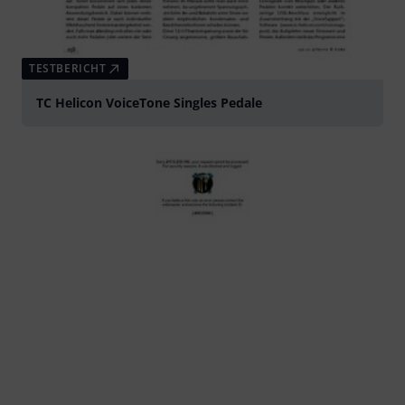
TESTBERICHT
TC Helicon VoiceTone Singles Pedale