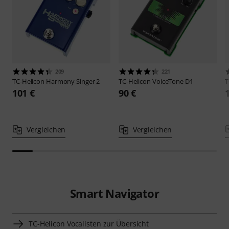
209
221
TC-Helicon
Harmony Singer 2
TC-Helicon
VoiceTone D1
T
101 €
90 €
Vergleichen
Vergleichen
Smart Navigator
TC-Helicon Vocalisten zur Übersicht