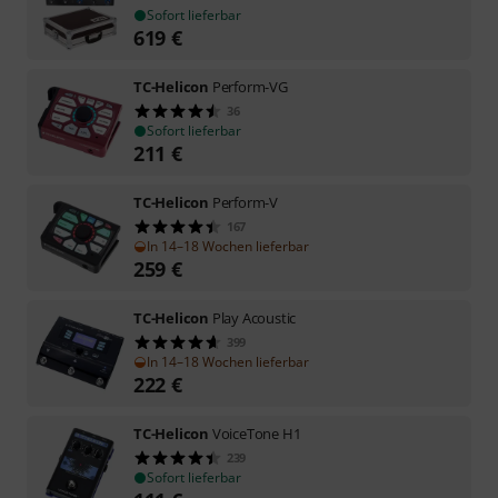
Sofort lieferbar
619
€
TC-Helicon
Perform-VG
36
Sofort lieferbar
211
€
TC-Helicon
Perform-V
167
In 14–18 Wochen lieferbar
259
€
TC-Helicon
Play Acoustic
399
In 14–18 Wochen lieferbar
222
€
TC-Helicon
VoiceTone H1
239
Sofort lieferbar