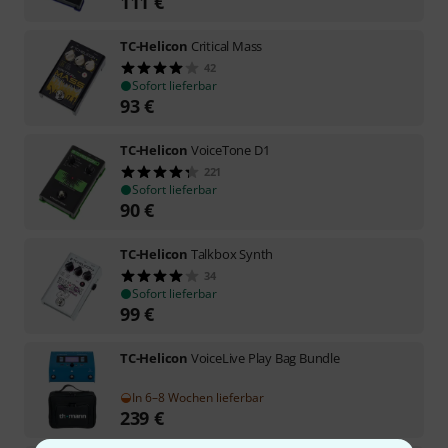
111
€
TC-Helicon
Critical Mass
42
Sofort lieferbar
93
€
TC-Helicon
VoiceTone D1
221
Sofort lieferbar
90
€
TC-Helicon
Talkbox Synth
34
Sofort lieferbar
99
€
TC-Helicon
VoiceLive Play Bag Bundle
In 6–8 Wochen lieferbar
239
€