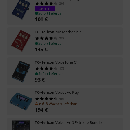
209
TOP-SELLER
Sofort lieferbar
101
€
TC-Helicon
Mic Mechanic 2
233
Sofort lieferbar
145
€
TC-Helicon
VoiceTone C1
175
Sofort lieferbar
93
€
TC-Helicon
VoiceLive Play
404
In 6–8 Wochen lieferbar
194
€
TC-Helicon
VoiceLive 3 Extreme Bundle