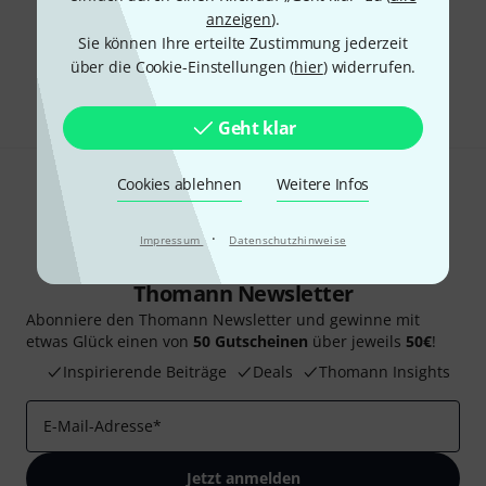
anzeigen
).
Gefällt Ihnen, was Sie sehen?
Sie können Ihre erteilte Zustimmung jederzeit
über die Cookie-Einstellungen (
hier
) widerrufen.
Teilen
Hilfe & Feedback
Geht klar
Cookies ablehnen
Weitere Infos
·
Impressum
Datenschutzhinweise
Thomann Newsletter
Abonniere den Thomann Newsletter und gewinne mit
etwas Glück einen von
50 Gutscheinen
über jeweils
50€
!
Inspirierende Beiträge
Deals
Thomann Insights
E-Mail-Adresse
*
Jetzt anmelden