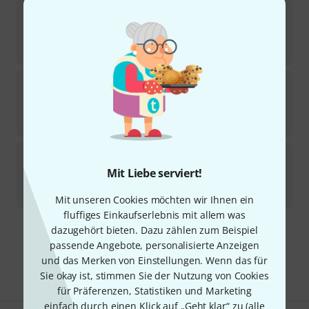
TC-Helicon
Play Acoustic Bag Bundle
In 14–18 Wochen lieferbar
270
€
TC-Helicon
Duplicator
40
In 14–18 Wochen lieferbar
129
€
TC-Helicon
Critical Mass B-Stock
Mit Liebe serviert!
Sofort lieferbar
86
€
Mit unseren Cookies möchten wir Ihnen ein
fluffiges Einkaufserlebnis mit allem was
dazugehört bieten. Dazu zählen zum Beispiel
Kostenloser Versand ab 29 €
passende Angebote, personalisierte Anzeigen
Alle Preise inkl. MwSt.
und das Merken von Einstellungen. Wenn das für
Sie okay ist, stimmen Sie der Nutzung von Cookies
für Präferenzen, Statistiken und Marketing
einfach durch einen Klick auf „Geht klar“ zu (
alle