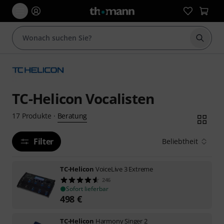
Suche 
TC-Helicon Vocalisten
Beratung
17
Produkte
·
Filter
Beliebtheit
TC-Helicon
VoiceLive 3 Extreme
246
Sofort lieferbar
498
€
TC-Helicon
Harmony Singer 2