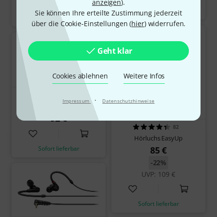
anzeigen
).
Sofort lieferbar
Sie können Ihre erteilte Zustimmung jederzeit
Sofort lieferbar
über die Cookie-Einstellungen (
hier
) widerrufen.
Geht klar
Cookies ablehnen
Weitere Infos
205
·
Impressum
Datenschutzhinweise
Sennheiser IE 100 Pro Clear
92 €
82
Hörluchs EasyUp
85 €
Sofort lieferbar
-22%
UVP: 109 €
Sofort lieferbar