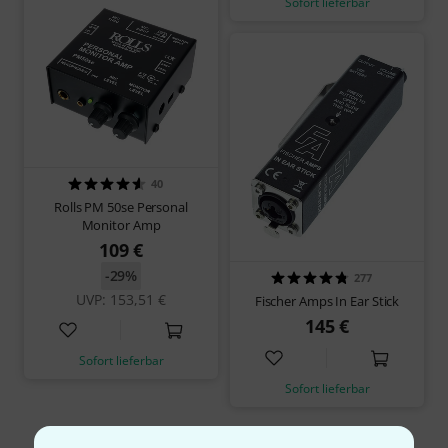
Sofort lieferbar
40
Rolls PM 50se Personal
Monitor Amp
109 €
-29%
277
UVP: 153,51 €
Fischer Amps In Ear Stick
145 €
Sofort lieferbar
Sofort lieferbar