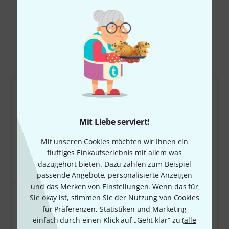
Mehr anzeigen
In-Ear Hörer
Mit Liebe serviert!
Mit unseren Cookies möchten wir Ihnen ein
fluffiges Einkaufserlebnis mit allem was
dazugehört bieten. Dazu zählen zum Beispiel
passende Angebote, personalisierte Anzeigen
226
und das Merken von Einstellungen. Wenn das für
649
Sennheiser IE 4
Sie okay ist, stimmen Sie der Nutzung von Cookies
the t.bone EP 4
75 €
für Präferenzen, Statistiken und Marketing
59 €
einfach durch einen Klick auf „Geht klar“ zu (
alle