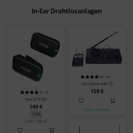
In-Ear Drahtlosanlagen
969
the t.bone IEM 75
159 €
54
Nux B-7PSM
149 €
Sofort lieferbar
-17%
UVP: 180 €