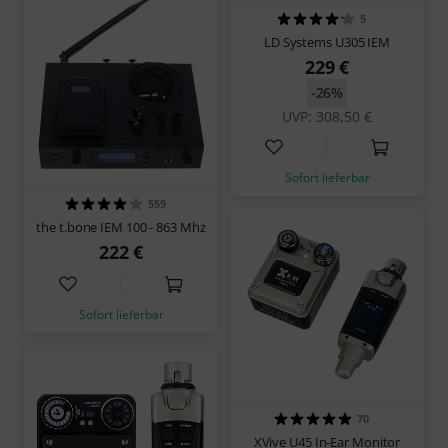
5
LD Systems U305 IEM
229 €
-26%
UVP: 308,50 €
Sofort lieferbar
559
the t.bone IEM 100 - 863 Mhz
222 €
Sofort lieferbar
70
XVive U45 In-Ear Monitor