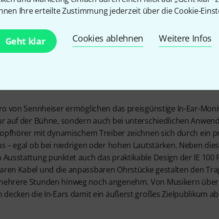
nnen Ihre erteilte Zustimmung jederzeit über die Cookie-Einst
Allrounde
Cookies ablehnen
Weitere Infos
Geht klar
Pro von Sennheiser ermöglichen das preisgünstige In-Ear-Moni
ur auf der Bühne, sondern auch bei unterschiedlichen Anwe
 Kopfhörer mit dynamischem Treiber zeichnen sich durch ein p
us – egal ob bei niedrigen oder hohen Lautstärken. Neben die
 Ausstattung punktet auch das praktikable Design der IE 100 
aren Kabel und die anpassbaren Ohrstücke gestalten den Tr
mehrere Stunden hinweg noch angenehm. Von Musikern über D
n decken die In-Ears damit ein äußerst großes Zielpublikum ab