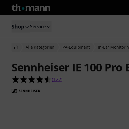
Shop
Service
Alle Kategorien
PA-Equipment
In-Ear Monitori
Sennheiser IE 100 Pro 
4.6 von 5 Sternen aus 122 Kunden
(
122
)