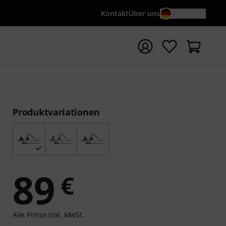
Kontakt
Über uns
DE / €
e mit Suchwort {searchTerm} starten
Produktvariationen
89
€
Alle Preise inkl. MwSt.