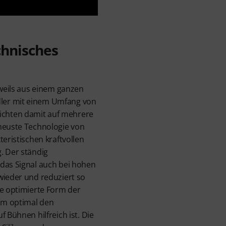
chnisches
eweils aus einem ganzen
ler mit einem Umfang von
chten damit auf mehrere
 neuste Technologie von
teristischen kraftvollen
. Der ständig
 das Signal auch bei hohen
wieder und reduziert so
ie optimierte Form der
em optimal den
f Bühnen hilfreich ist. Die