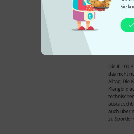
Sie kö
Die IE 100 
das nicht n
Alltag. Die
Klangbild a
technischen
austauschb
auch über 
zu Sportler