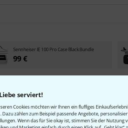
Sennheiser IE 100 Pro Case Black Bundle
99 €
Liebe serviert!
seren Cookies möchten wir Ihnen ein fluffiges Einkaufserlebn
ynamisch
n. Dazu zählen zum Beispiel passende Angebote, personalisie
llungen. Wenn das für Sie okay ist, stimmen Sie der Nutzung 
tiken und Marketing einfach durch einen Klick auf „Geht klar“ z