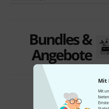
Bundles &
Angebote
Mit 
Mit un
D
biete
Einste
Statis