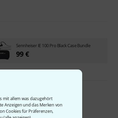
Sennheiser IE 100 Pro Black Case Bundle
99 €
is mit allem was dazugehört
er
rte Anzeigen und das Merken von
von Cookies für Präferenzen,
u (
alle anzeigen
).