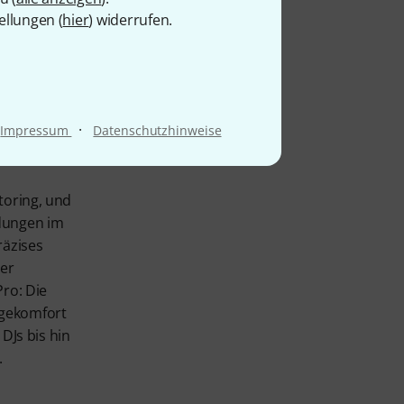
ellungen (
hier
) widerrufen.
r
·
Impressum
Datenschutzhinweise
toring, und
ndungen im
räzises
ser
Pro: Die
agekomfort
Js bis hin
.