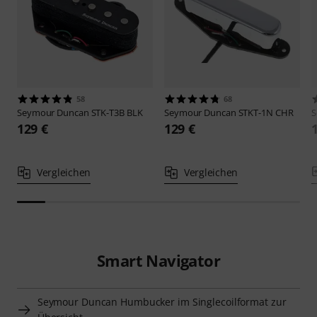
58
68
Seymour Duncan
STK-T3B BLK
Seymour Duncan
STKT-1N CHR
S
129 €
129 €
Vergleichen
Vergleichen
Smart Navigator
Seymour Duncan Humbucker im Singlecoilformat zur