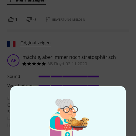
1
0
BEWERTUNG MELDEN
Original zeigen
mächtig, aber immer noch stratosphärisch
AF
AB Floyd 02.11.2020
Sound
Verarbeitung
Er ist am Hals neben einem Humbucker am Steg verbaut.
Genau der Tonabnehmer, den ich brauchte: Er behält den
Strat-Sound bei, bietet aber mehr Mitten und mehr
Lautstärke und harmoniert somit perfekt mit dem
Humbucker. Solide, professionelle Verarbeitung.