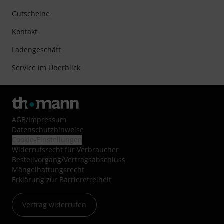
Gutscheine
Kontakt
Ladengeschäft
Service im Überblick
AGB
/
Impressum
Datenschutzhinweise
Cookie-Einstellungen
Widerrufsrecht für Verbraucher
Bestellvorgang/Vertragsabschluss
Mängelhaftungsrecht
Erklärung zur Barrierefreiheit
Vertrag widerrufen