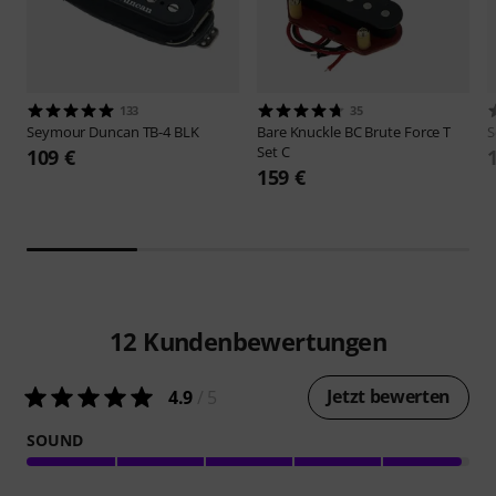
133
35
Seymour Duncan
TB-4 BLK
Bare Knuckle
BC Brute Force T
S
Set C
109 €
159 €
12
Kundenbewertungen
Jetzt bewerten
4.9
/ 5
SOUND