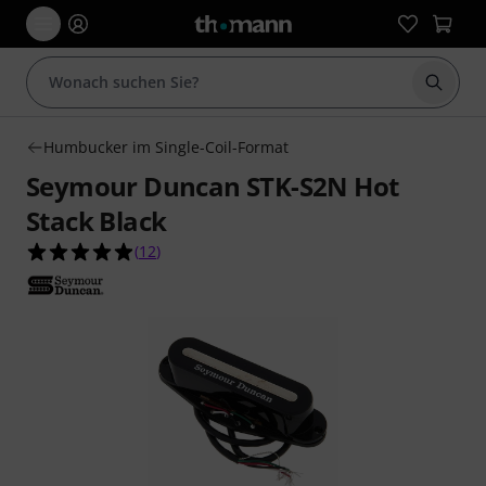
Suche 
Humbucker im Single-Coil-Format
Seymour Duncan STK-S2N Hot
Stack Black
4.9 von 5 Sternen aus 12 Kundenbewertungen
(
12
)