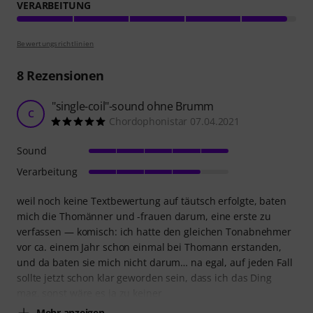
VERARBEITUNG
Bewertungsrichtlinien
8
Rezensionen
"single-coil"-sound ohne Brumm
C
Chordophonistar 07.04.2021
Sound
Verarbeitung
weil noch keine Textbewertung auf täutsch erfolgte, baten
mich die Thomänner und -frauen darum, eine erste zu
verfassen — komisch: ich hatte den gleichen Tonabnehmer
vor ca. einem Jahr schon einmal bei Thomann erstanden,
und da baten sie mich nicht darum… na egal, auf jeden Fall
sollte jetzt schon klar geworden sein, dass ich das Ding
mag, sonst wäre es ja zu keiner
Mehr anzeigen