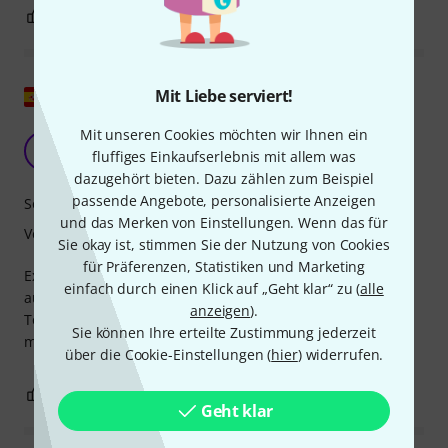
2
0
BEWERTUNG MELDEN
Original zeigen
Mit Liebe serviert!
Mit unseren Cookies möchten wir Ihnen ein
Exzellent
D
fluffiges Einkaufserlebnis mit allem was
Davidvs 08.07.2020
dazugehört bieten. Dazu zählen zum Beispiel
passende Angebote, personalisierte Anzeigen
Sound
und das Merken von Einstellungen. Wenn das für
Verarbeitung
Sie okay ist, stimmen Sie der Nutzung von Cookies
für Präferenzen, Statistiken und Marketing
Exzellenter, ausgewogener Klang und schnelle Ansprache
einfach durch einen Klick auf „Geht klar“ zu (
alle
auf den Anschlag, mit gutem Sustain. Ich habe diese
anzeigen
).
Tonabnehmer in einer 500 € teuren G&L verbaut, und
Sie können Ihre erteilte Zustimmung jederzeit
meine Stratocaster Performer fängt an, Staub anzusetzen.
über die Cookie-Einstellungen (
hier
) widerrufen.
1
1
BEWERTUNG MELDEN
Geht klar