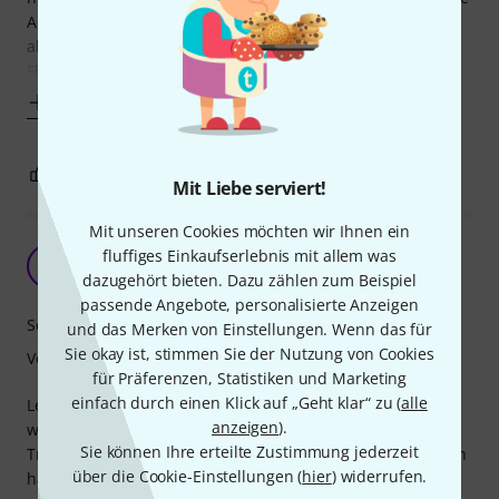
Ausfräsung vertiefen. Wäre mit Dremel zwar kein Akt ...
aber möchte ich nicht ... je weniger Holz, desto weniger
Fleisch im Sound,
Mehr anzeigen
0
1
BEWERTUNG MELDEN
Mit Liebe serviert!
Mit unseren Cookies möchten wir Ihnen ein
etwas dumpf
fluffiges Einkaufserlebnis mit allem was
K
kingbee 11.01.2011
dazugehört bieten. Dazu zählen zum Beispiel
passende Angebote, personalisierte Anzeigen
Sound
und das Merken von Einstellungen. Wenn das für
Sie okay ist, stimmen Sie der Nutzung von Cookies
Verarbeitung
für Präferenzen, Statistiken und Marketing
einfach durch einen Klick auf „Geht klar“ zu (
alle
Leider kann der Pickup den Original Tele-Pickup nicht
anzeigen
).
wirklich ersetzen, er klingt dumpfer einfach nicht so gut.
Sie können Ihre erteilte Zustimmung jederzeit
Trotzdem ist er sehr solide und brummt natürlich nicht. Ich
über die Cookie-Einstellungen (
hier
) widerrufen.
habe den Pickup für eine Tour gekauft und werde jetzt