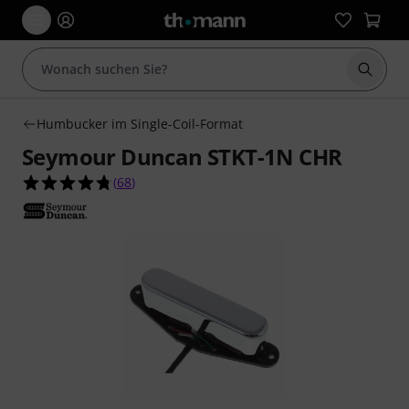
Suche 
Humbucker im Single-Coil-Format
Seymour Duncan STKT-1N CHR
4.8 von 5 Sternen aus 68 Kundenbewertungen
(
68
)