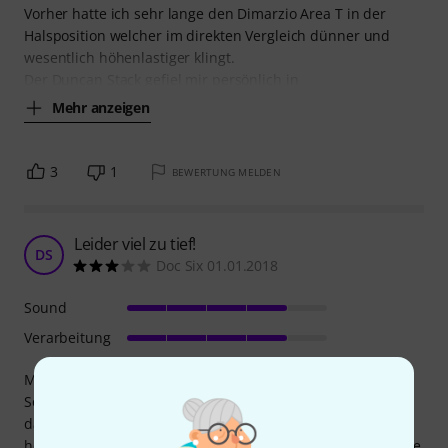
Vorher hatte ich sehr lange den Dimarzio Area T in der
Halsposition welcher im direkten Vergleich dünner und
wesentlich höhenlastiger klingt.
Der Duncan Stack gefiel mir persönlich in
Mehr anzeigen
3
1
BEWERTUNG MELDEN
Leider viel zu tief!
DS
Doc Six 01.01.2018
Sound
Verarbeitung
Mit Sicherheit bauen Seymour Duncan gute PickUps ... der
Sound ist bestimmt auch ganz toll ... nur leider konnte ich
das bei diesem PickUp nicht testen ... denn er ist viel zu
hoch bzw. tief ... dann muss ich bei einer normalen Tele die