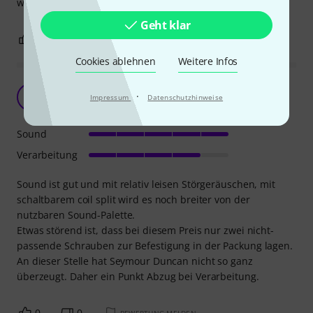
wieder den Original Pickup verwenden.
Geht klar
4
1
BEWERTUNG MELDEN
Cookies ablehnen
Weitere Infos
Guter brummfreier Hals-Pickup
·
M
Impressum
Datenschutzhinweise
markla 25.01.2024
Sound
Verarbeitung
Sound ist gut und mit relativ leisen Störgeräuschen, mit
schaltbarem coil split wird es noch breiter von der
nutzbaren Sound-Palette.
Etwas störend ist, dass bei diesem Preis nur zwei nicht-
passende Schrauben zur Befestigung in der Packung lagen.
An dieser Stelle hat Seymour Duncan nicht so ganz
überzeugt. Daher ein Punkt Abzug bei Verarbeitung.
0
0
BEWERTUNG MELDEN