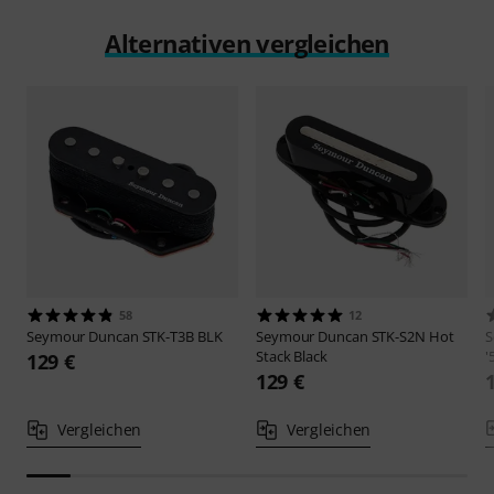
Alternativen vergleichen
58
12
Seymour Duncan
STK-T3B BLK
Seymour Duncan
STK-S2N Hot
S
Stack Black
'
129 €
129 €
Vergleichen
Vergleichen