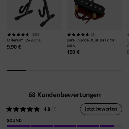
15885
35
Millenium
GS-2001 E
Bare Knuckle
BC Brute Force T
Set C
9,90 €
159 €
68
Kundenbewertungen
Jetzt bewerten
4.8
/ 5
SOUND