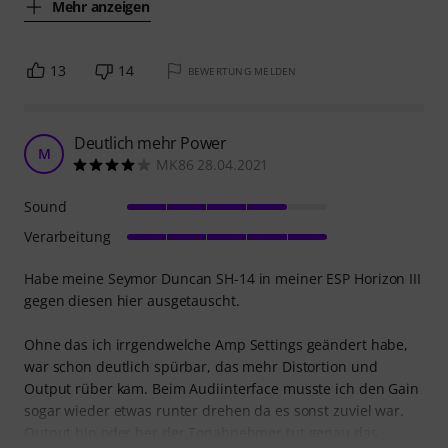
Mehr anzeigen
13
14
BEWERTUNG MELDEN
Deutlich mehr Power
M
MK86 28.04.2021
Sound
Verarbeitung
Habe meine Seymor Duncan SH-14 in meiner ESP Horizon III
gegen diesen hier ausgetauscht.
Ohne das ich irrgendwelche Amp Settings geändert habe,
war schon deutlich spürbar, das mehr Distortion und
Output rüber kam. Beim Audiinterface musste ich den Gain
sogar wieder etwas runter drehen da es sonst zuviel war.
Output hin oder her der Tonabnehmer tut genau das