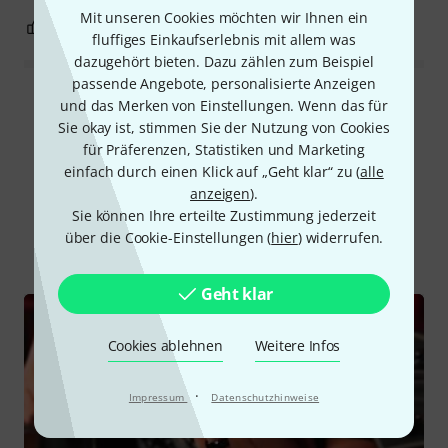
Mit unseren Cookies möchten wir Ihnen ein
1
2
BEWERTUNG MELDEN
fluffiges Einkaufserlebnis mit allem was
dazugehört bieten. Dazu zählen zum Beispiel
passende Angebote, personalisierte Anzeigen
Alle Bewertungen lesen
und das Merken von Einstellungen. Wenn das für
Sie okay ist, stimmen Sie der Nutzung von Cookies
für Präferenzen, Statistiken und Marketing
einfach durch einen Klick auf „Geht klar“ zu (
alle
Schon gewusst?
anzeigen
).
Sie können Ihre erteilte Zustimmung jederzeit
über die Cookie-Einstellungen (
hier
) widerrufen.
Alle
Videos
Ratgeber
Geht klar
Cookies ablehnen
Weitere Infos
·
Impressum
Datenschutzhinweise