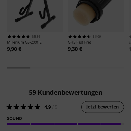
15884
11409
Millenium
GS-2001 E
GHS
Fast Fret
9,90 €
9,30 €
59
Kundenbewertungen
Jetzt bewerten
4.9
/ 5
SOUND