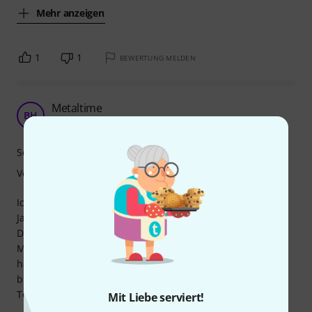
Mehr anzeigen
1
1
BEWERTUNG MELDEN
Metaltime
BH
Boris Helm 09.08.2017
Sound
Verarbeitung
Ich habe mir diese Tonabnehmer von Thomann in eine
Jackson Randy Rhoads für ein B Tuning einbauen lassen.
Die Empfehlung kann hierzu von einem Thomann
Mitarbeiter. Bereut habe ich das bisher nicht. Ich spiele
hauptsächlich Amon Amarth Songs über diese Gitarre und
bin mit dem Sound sehr zufrieden. Würde mir die
Tonabnehmer wieder kaufen.
Mit Liebe serviert!