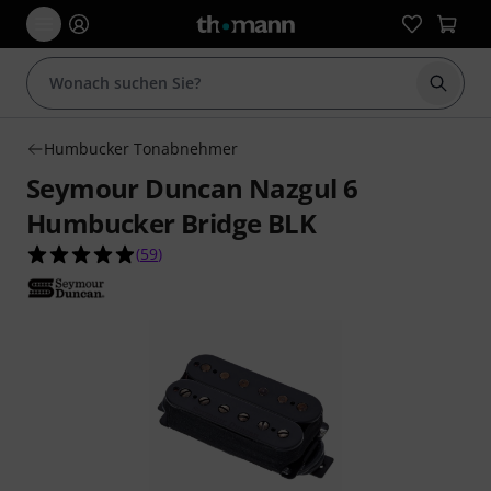
Suche 
Humbucker Tonabnehmer
Seymour Duncan Nazgul 6
Humbucker Bridge BLK
4.9 von 5 Sternen aus 59 Kundenbewertungen
(
59
)