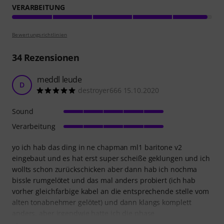
VERARBEITUNG
Bewertungsrichtlinien
34
Rezensionen
meddl leude
D
destroyer666 15.10.2020
Sound
Verarbeitung
yo ich hab das ding in ne chapman ml1 baritone v2
eingebaut und es hat erst super scheiße geklungen und ich
wollts schon zurückschicken aber dann hab ich nochma
bissle rumgelötet und das mal anders probiert (ich hab
vorher gleichfarbige kabel an die entsprechende stelle vom
alten tonabnehmer gelötet) und dann klangs komplett
anders, aber irgendwie hatte ich die phase