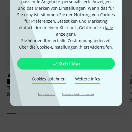
Zubehör & passende Artikel
passende Angebote, personalisierte Anzeigen
und das Merken von Einstellungen. Wenn das für
Sie okay ist, stimmen Sie der Nutzung von Cookies
für Präferenzen, Statistiken und Marketing
einfach durch einen Klick auf „Geht klar“ zu (
alle
anzeigen
).
Sie können Ihre erteilte Zustimmung jederzeit
über die Cookie-Einstellungen (
hier
) widerrufen.
Geht klar
1322
2801
Cookies ablehnen
Weitere Infos
PASST GARANTIERT
PASST GARANTIERT
Thomann
E-Bass Case
Thomann
E-Bass Gigbag BK
H
4
·
89 €
22,90 €
Impressum
Datenschutzhinweise