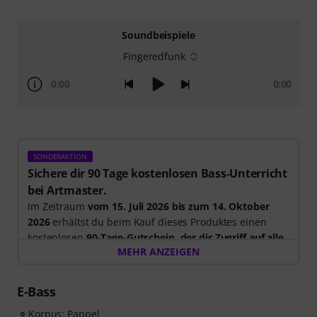
Soundbeispiele
Fingeredfunk
0:00
0:00
SONDERAKTION
Sichere dir 90 Tage kostenlosen Bass-Unterricht
bei Artmaster.
Im Zeitraum
vom 15. Juli 2026 bis zum 14. Oktober
2026
erhältst du beim Kauf dieses Produktes einen
kostenlosen
90-Tage-Gutschein, der dir Zugriff auf alle
MEHR ANZEIGEN
Artmaster-Kurse bietet
– einschließlich des Bass-
Kurses, der gezielt darauf ausgelegt ist, deinen Groove,
dein Timing, deine Technik und deine musikalische
E-Bass
Kreativität zu stärken. ArtMaster.com – deine Online-
Korpus: Pappel
Plattform für Bass-Ausbildung und modernes