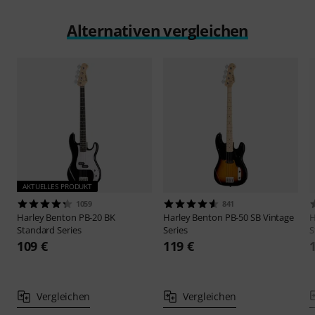
Alternativen vergleichen
AKTUELLES PRODUKT
1059
841
Harley Benton
PB-20 BK
Harley Benton
PB-50 SB Vintage
H
Standard Series
Series
S
109 €
119 €
Vergleichen
Vergleichen