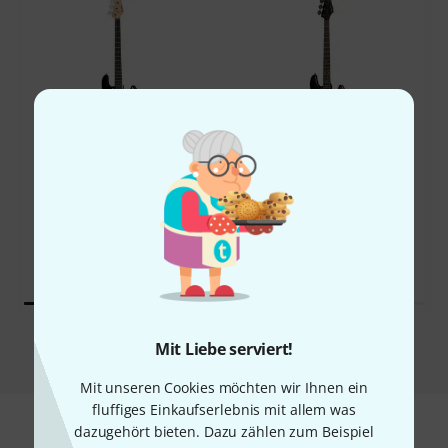
50%
11%
KAUFTEN
KAUFTEN
Harley Benton PJ-4 SBK
GENAU DIESES PRODUKT
Deluxe Series
109 €
139 €
Vergleichen
Mit Liebe serviert!
Mit unseren Cookies möchten wir Ihnen ein
fluffiges Einkaufserlebnis mit allem was
dazugehört bieten. Dazu zählen zum Beispiel