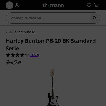
Suche 
4-Saiter P-Bässe
Harley Benton PB-20 BK Standard
Serie
4.3 von 5 Sternen aus 1059 Kundenbewertunge
(
1059
)