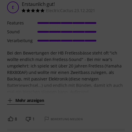
Erstaunlich gut!
E
ElectricCactus 23.12.2021
Features
Sound
Verarbeitung
Bei den Bewertungen der HB Fretlessbässe steht oft "ich
wollte endlich mal den Fretless-Sound" - Bei mir war's
umgekehrt: ich spiele seit über 20 Jahren Fretless (Yamaha
RBX800AF) und wollte mir einen Zweitbass zulegen, als
Backup, mit passiver Elektronik (diese nervigen
Batteriewechsel...) und endlich mit Bünden, damit ich auch
mal ein bisschen slappen kann. Aufgrund
Mehr anzeigen
8
1
BEWERTUNG MELDEN