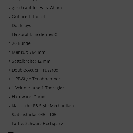
Musizieren. Bitte beachte, dass die Kurse nur in
geschraubter Hals: Ahorn
Englisch verfügbar sind.
Griffbrett: Laurel
Dot Inlays
ArtMaster.com – lerne direkt von dem renommierten
Bass-Dozenten Marek Bero, der für seinen
Halsprofil: modernes C
ganzheitlichen Ansatz, seine rhythmische
20 Bünde
Meisterklasse und seine praktischen Übungen bekannt
Mensur: 864 mm
ist, die jedem Bassisten weiterhelfen — vom Anfänger
bis zum Fortgeschrittenen. Entdecke strukturierte
Sattelbreite: 42 mm
Lektionen, Play-along-Tracks, Technik-Workouts und
Double-Action Trussrod
musikalische Konzepte, die dein Bassspiel auf das
nächste Level heben werden.
1 PB-Style Tonabnehmer
1 Volume- und 1 Tonregler
Nachdem deine Bestellung versandt wurde, erhältst du
Hardware: Chrom
den Aktivierungscode per E-Mail. Das Abonnement
endet nach Ablauf automatisch.
klassische PB-Style Mechaniken
Saitenstärke: 045 - 105
Farbe: Schwarz Hochglanz