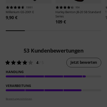
15881
954
Millenium
GS-2001 E
Harley Benton
JB-20 SB Standard
Series
9,90 €
109 €
53
Kundenbewertungen
Jetzt bewerten
4
/ 5
HANDLING
VERARBEITUNG
Bewertungsrichtlinien