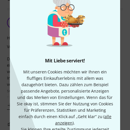
Unglaublich gutes Case.
AS
Anja Susanna 09.11.2009
Handling
Verarbeitung
Die Rockbag RB20805B E-BASS ist die beste Tasche für
Mit Liebe serviert!
einen E-Bass. Sie ist von allen Taschen von RB am besten
verarbeitet und bietet durch das unglaublich dicke
Mit unseren Cookies möchten wir Ihnen ein
Innenfutter optimalen Schutz. Perfekt sind auch die
fluffiges Einkaufserlebnis mit allem was
verstaubaren Tragegurte auf der Rückseite, falls man
dazugehört bieten. Dazu zählen zum Beispiel
seinen Bass einfach so tragen möchte, damit sie nicht
passende Angebote, personalisierte Anzeigen
runterhängen. Der Stauraum für Noten (gerne auch
und das Merken von Einstellungen. Wenn das für
Sie okay ist, stimmen Sie der Nutzung von Cookies
Mehr anzeigen
für Präferenzen, Statistiken und Marketing
einfach durch einen Klick auf „Geht klar“ zu (
alle
anzeigen
).
0
0
BEWERTUNG MELDEN
Sie können Ihre erteilte Zustimmung jederzeit