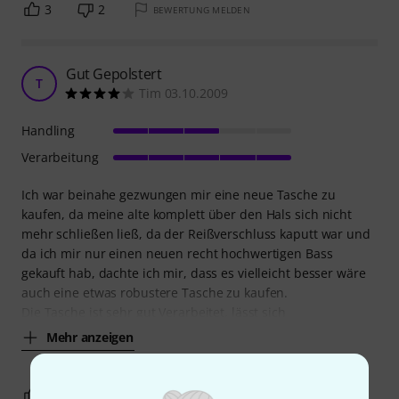
3
2
BEWERTUNG MELDEN
Gut Gepolstert
T
Tim 03.10.2009
Handling
Verarbeitung
Ich war beinahe gezwungen mir eine neue Tasche zu
kaufen, da meine alte komplett über den Hals sich nicht
mehr schließen ließ, da der Reißverschluss kaputt war und
da ich mir nur einen neuen recht hochwertigen Bass
gekauft hab, dachte ich mir, dass es vielleicht besser wäre
auch eine etwas robustere Tasche zu kaufen.
Die Tasche ist sehr gut Verarbeitet, lässt sich
Mehr anzeigen
0
0
BEWERTUNG MELDEN