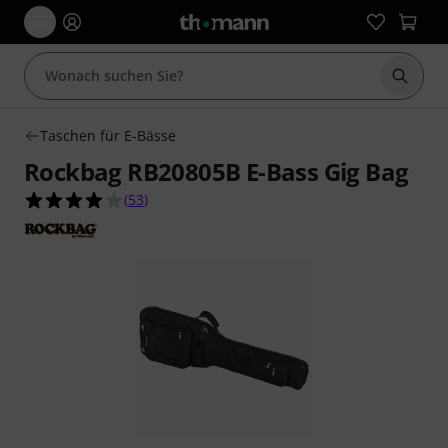
Suche 
Taschen für E-Bässe
Rockbag RB20805B E-Bass Gig Bag
4.0 von 5 Sternen aus 53 Kundenbewertungen
(
53
)