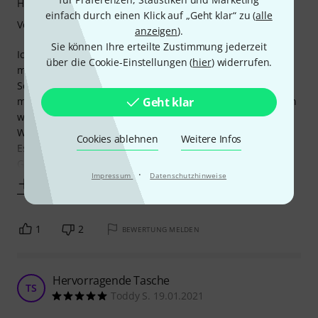
Handling
einfach durch einen Klick auf „Geht klar“ zu (
alle
Verarbeitung
anzeigen
).
Sie können Ihre erteilte Zustimmung jederzeit
Ich oute mich als unbekehrbarer Fender Fan. Daher fiel
über die Cookie-Einstellungen (
hier
) widerrufen.
meine Wahl auf das passende Gigbag. Ein schöner roter
Schriftzug weist darauf hin, dass in seinem Inneren
mutmaßlich ein Bass der berühmten Marke aus Kalifornien
Geht klar
weilt. Damit hat es sich aber auch mit beweihräuchernden
Worten.
Cookies ablehnen
Weitere Infos
Es ist ordentlich gepolstert, hat eine Aussparung für den
Gurtknopf unten am Bass
·
Impressum
Datenschutzhinweise
Mehr anzeigen
1
2
BEWERTUNG MELDEN
Hervorragende Tasche
TS
Toddy S. 19.01.2021