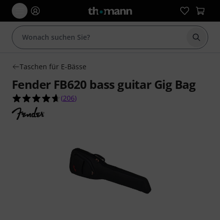
Suche 
Taschen für E-Bässe
Fender FB620 bass guitar Gig Bag
4.7 von 5 Sternen aus 206 Kundenbewertungen
(
206
)