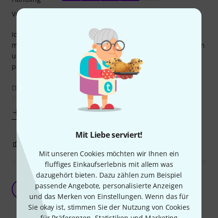
Verarbeitung
Ich war auf der Suche nach einem Gigbag, mit dem ich
meinen mittelpreisigen Bass 1-2 mal pro Woche per U-Bahn
und Bus zum Proberaum transportieren kann. Der
preiswerte Fender Gigbag eignet sich dafür (fast) perfekt.
Die Verarbeitung ist sauber und stabil ? hier gibt es nichts
zu meckern. Nichts wirkt auf mich "billig". Positiv fällt das
Mehr anzeigen
Mit Liebe serviert!
6
1
BEWERTUNG MELDEN
Mit unseren Cookies möchten wir Ihnen ein
fluffiges Einkaufserlebnis mit allem was
dazugehört bieten. Dazu zählen zum Beispiel
Ein brauchbares Gigbag - mit Fender Schriftzug
passende Angebote, personalisierte Anzeigen
für Fanboys
F
und das Merken von Einstellungen. Wenn das für
fm-bass 01.10.2024
Sie okay ist, stimmen Sie der Nutzung von Cookies
für Präferenzen, Statistiken und Marketing