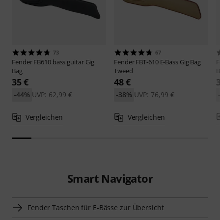
73
67
Fender
FB610 bass guitar Gig
Fender
FBT-610 E-Bass Gig Bag
F
Bag
Tweed
B
35 €
48 €
-44%
UVP: 62,99 €
-38%
UVP: 76,99 €
Vergleichen
Vergleichen
Smart Navigator
Fender Taschen für E-Bässe zur Übersicht