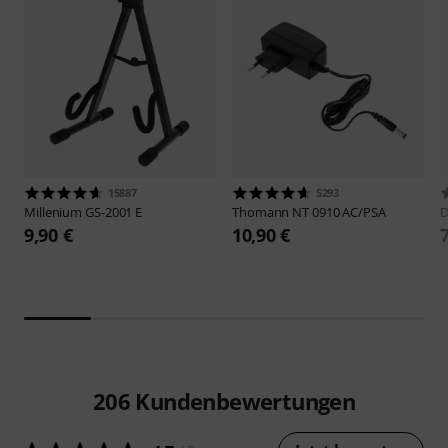
15887
5293
Millenium
GS-2001 E
Thomann
NT 0910 AC/PSA
D
9,90 €
10,90 €
206
Kundenbewertungen