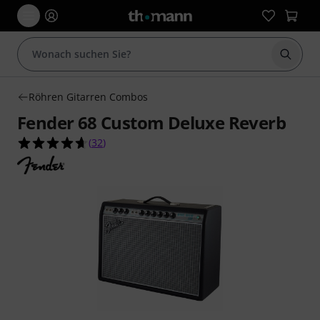
Suche 
Röhren Gitarren Combos
Fender 68 Custom Deluxe Reverb
4.7 von 5 Sternen aus 32 Kundenbewertungen
(
32
)