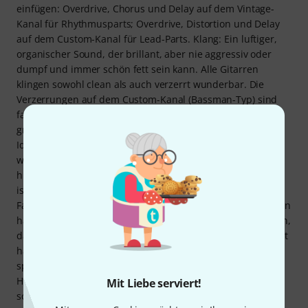
einfügen: Overdrive, Chorus und Delay auf dem Vintage-
Kanal für Rhythmusparts; Overdrive, Distortion und Delay
auf dem Custom-Kanal für Lead-Parts. Klang: Ein luftiger,
organischer Sound, der brillant, aber nie aggressiv oder
dumpf und immer schön fett sein kann. Alle Gitarren
klingen sowohl clean als auch verzerrt wunderbar. Die
Verzerrungen auf dem Custom-Kanal (Bassman-Typ) sind
fantastisch; endlich ein Fender, der mit Verzerrung
großartig klingt. Der Hall ist grandios; typisch Fender.
Idealerweise wären separate Kanalregler für den
wunderbaren Hall natürlich perfekt gewesen. Das Vibrato
hingegen ist leider viel zu laut, was wirklich enttäuschend
ist. Ein Verstärkerprofi könnte das sicher verbessern. Mein
Fazit: Nach jahrelangem Testen und Kaufen von Verstärkern
hatte ich noch nie einen Cent für einen Fender ausgegeben,
da mich die Geräte bei meinen Tests nie wirklich überzeugt
hatten. Angesichts der vielen Künstler, die ältere Fenders
spielen, dachte ich schon, ich hätte ein ernsthaftes
Hörproblem oder die Mitarbeiter bei Fender wären
Mit Liebe serviert!
schwerhörig geworden. Ich bin erleichtert: Es gibt