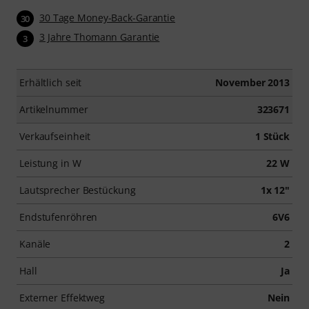
30 Tage Money-Back-Garantie
30
3 Jahre Thomann Garantie
3
Erhältlich seit
November 2013
Artikelnummer
323671
Verkaufseinheit
1 Stück
Leistung in W
22 W
Lautsprecher Bestückung
1x 12"
Endstufenröhren
6V6
Kanäle
2
Hall
Ja
Externer Effektweg
Nein