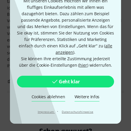
Mit unseren Cookies möchten wir Ihnen ein
tatsächlich einen guten, modernen Fender-Verstärker, und
fluffiges Einkaufserlebnis mit allem was
ich habe ihn zu Hause. Natürlich hat er noch das typische
dazugehört bieten. Dazu zählen zum Beispiel
Brummen älterer Verstärker, was für einen modernen
passende Angebote, personalisierte Anzeigen
Verstärker schade ist, aber die wichtigsten Funktionen sind
und das Merken von Einstellungen. Wenn das für
vorhanden. Dieser Fender ist nicht einfach nur ein
Sie okay ist, stimmen Sie der Nutzung von Cookies
Verstärker; er ist ein Musikinstrument – das ist der
für Präferenzen, Statistiken und Marketing
entscheidende Unterschied. Besondere Erwähnung
einfach durch einen Klick auf „Geht klar“ zu (
alle
verdient der stets erstklassige Service von Thomann:
anzeigen
).
schnelle Auftragsabwicklung und immer die Möglichkeit,
Sie können Ihre erteilte Zustimmung jederzeit
das Gerät innerhalb von 30 Tagen zurückzugeben, falls es
über die Cookie-Einstellungen (
hier
) widerrufen.
Ihnen nicht zusagt.
18
2
Geht klar
BEWERTUNG MELDEN
Cookies ablehnen
Weitere Infos
Alle Bewertungen lesen
·
Impressum
Datenschutzhinweise
Schon gewusst?