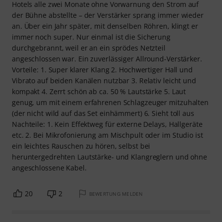
Hotels alle zwei Monate ohne Vorwarnung den Strom auf
der Bühne abstellte – der Verstärker sprang immer wieder
an. Über ein Jahr später, mit denselben Röhren, klingt er
immer noch super. Nur einmal ist die Sicherung
durchgebrannt, weil er an ein sprödes Netzteil
angeschlossen war. Ein zuverlässiger Allround-Verstärker.
Vorteile: 1. Super klarer Klang 2. Hochwertiger Hall und
Vibrato auf beiden Kanälen nutzbar 3. Relativ leicht und
kompakt 4. Zerrt schön ab ca. 50 % Lautstärke 5. Laut
genug, um mit einem erfahrenen Schlagzeuger mitzuhalten
(der nicht wild auf das Set einhämmert) 6. Sieht toll aus
Nachteile: 1. Kein Effektweg für externe Delays, Hallgeräte
etc. 2. Bei Mikrofonierung am Mischpult oder im Studio ist
ein leichtes Rauschen zu hören, selbst bei
heruntergedrehten Lautstärke- und Klangreglern und ohne
angeschlossene Kabel.
20
2
BEWERTUNG MELDEN