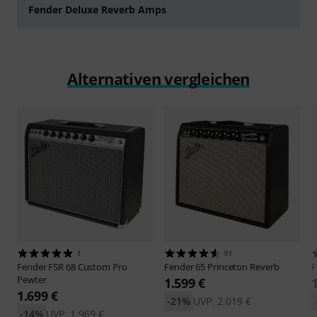
Fender Deluxe Reverb Amps
abspielen
Alternativen vergleichen
1
91
Fender
FSR 68 Custom Pro
Fender
65 Princeton Reverb
F
Pewter
1.599 €
1.699 €
-21%
UVP: 2.019 €
-14%
UVP: 1.969 €