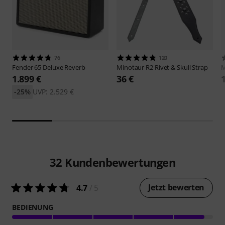
76
120
Fender
65 Deluxe Reverb
Minotaur
R2 Rivet & Skull Strap
M
1.899 €
36 €
-25%
UVP: 2.529 €
32
Kundenbewertungen
Jetzt bewerten
4.7
/ 5
BEDIENUNG