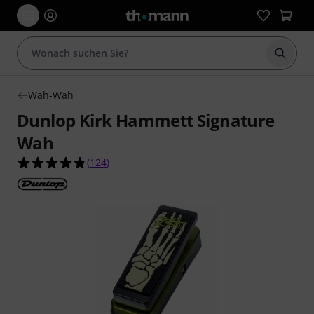
Suche 
Wah-Wah
Dunlop Kirk Hammett Signature
Wah
4.8 von 5 Sternen aus 124 Kundenbewertungen
(
124
)