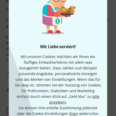
Features
Sound
Ein richtig gutes Wah-Pedal! Genau das, was ich momentan
gesucht habe.
Die Tatsache, dass dieses Pedal beim Einschalten das
Volume merkbar anhebt sowie der doch relativ
Mit Liebe serviert!
eigenständige, überschreibende Sound, haben mir
anfänglich etwas Schwierigkeiten bereitet das Ganze in
Mit unseren Cookies möchten wir Ihnen ein
meinen eigenen Gitarrensound ordentlich zu integrieren.
fluffiges Einkaufserlebnis mit allem was
Nach ein paar schlaflosen Nächten
dazugehört bieten. Dazu zählen zum Beispiel
Mehr anzeigen
passende Angebote, personalisierte Anzeigen
und das Merken von Einstellungen. Wenn das für
Sie okay ist, stimmen Sie der Nutzung von Cookies
5
0
BEWERTUNG MELDEN
für Präferenzen, Statistiken und Marketing
einfach durch einen Klick auf „Geht klar“ zu (
alle
anzeigen
).
Lohnt sich das Ding
Sie können Ihre erteilte Zustimmung jederzeit
TD
über die Cookie-Einstellungen (
hier
) widerrufen.
The Doc 29.01.2010