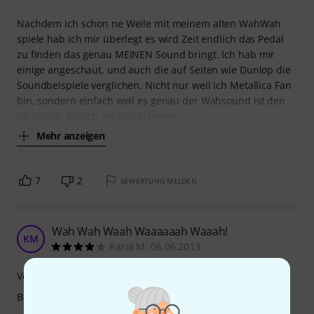
Nachdem ich schon ne Weile mit meinem alten WahWah
spiele hab ich mir überlegt es wird Zeit endlich das Pedal
zu finden das genau MEINEN Sound bringt. Ich hab mir
einige angeschaut, und auch die auf Seiten wie Dunlop die
Soundbeispiele verglichen. Nicht nur weil ich Metallica Fan
bin, sondern einfach weil es genau der Wahsound ist den
ich suche, bin ich am Kirk Hammet
Mehr anzeigen
7
2
BEWERTUNG MELDEN
Wah Wah Waah Waaaaaah Waaah!
KM
Karol M. 06.06.2013
Verarbeitung
Bedienung