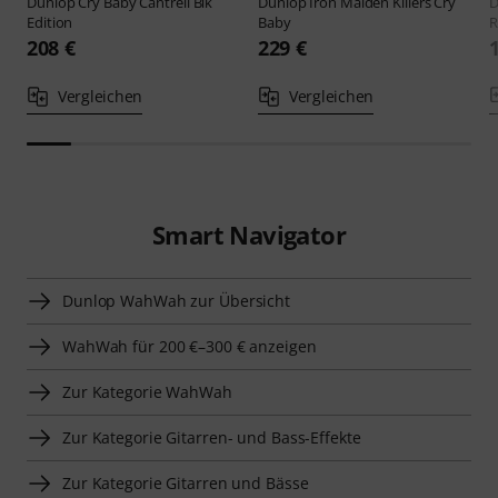
Dunlop
Cry Baby Cantrell Blk
Dunlop
Iron Maiden Killers Cry
D
Edition
Baby
R
208 €
229 €
Vergleichen
Vergleichen
Smart Navigator
Dunlop WahWah zur Übersicht
WahWah für 200 €–300 € anzeigen
Zur Kategorie WahWah
Zur Kategorie Gitarren- und Bass-Effekte
Zur Kategorie Gitarren und Bässe