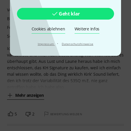
Verarbeitung
Geht klar
Bedienung
Features
Cookies ablehnen
Weitere Infos
Sound
·
Impressum
Datenschutzhinweise
Ich spiele seit Jahren ein Dunlop 535Q, da es das
variabelste und m.E. nach beste analog Wah-Wah ist, das es
überhaupt gibt. Aus Lust und Laune heraus habe ich mich
entschlossen, das KH Signature zu kaufen, weil ich einfach
mal wissen wollte, ob das Ding wirklich Kirk' Sound liefert,
den ich trotz der Variabilität des 535Q m.E. nie ganz
getroffen habe. Ich habe also
Mehr anzeigen
5
2
BEWERTUNG MELDEN