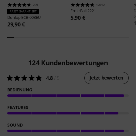
209
12012
Ernie Ball
2221
D
PASST GARANTIERT
6
5,90 €
Dunlop
ECB-003EU
29,90 €
124
Kundenbewertungen
Jetzt bewerten
4.8
/ 5
BEDIENUNG
FEATURES
SOUND