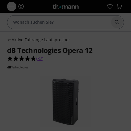
Suche 
Aktive Fullrange Lautsprecher
dB Technologies Opera 12
4.8 von 5 Sternen aus 87 Kundenbewertungen
(
87
)