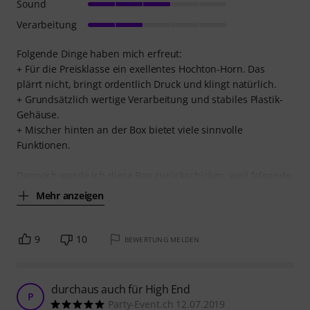
Sound
Verarbeitung
Folgende Dinge haben mich erfreut:
+ Für die Preisklasse ein exellentes Hochton-Horn. Das
plärrt nicht, bringt ordentlich Druck und klingt natürlich.
+ Grundsätzlich wertige Verarbeitung und stabiles Plastik-
Gehäuse.
+ Mischer hinten an der Box bietet viele sinnvolle
Funktionen.
Dennoch werde ich diese Box zurückschicken, weil folgende
Mehr anzeigen
9
10
BEWERTUNG MELDEN
durchaus auch für High End
P
Party-Event.ch 12.07.2019