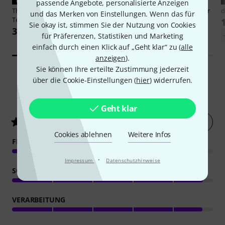
PASST GARANTIERT
PASST GARANTIERT
passende Angebote, personalisierte Anzeigen
Thomann
Cover dB
dB Technologies
FC-OP12 Cover
d
und das Merken von Einstellungen. Wenn das für
Technologies Opera 12
59 €
Sie okay ist, stimmen Sie der Nutzung von Cookies
33 €
für Präferenzen, Statistiken und Marketing
einfach durch einen Klick auf „Geht klar“ zu (
alle
anzeigen
).
Sie können Ihre erteilte Zustimmung jederzeit
über die Cookie-Einstellungen (
hier
) widerrufen.
87
Kundenbewertungen
Geht klar
Jetzt bewerten
4.8
/ 5
Cookies ablehnen
Weitere Infos
FEATURES
·
Impressum
Datenschutzhinweise
SOUND
VERARBEITUNG