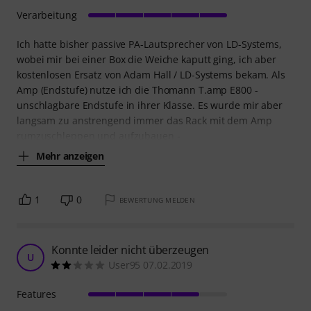
Verarbeitung
Ich hatte bisher passive PA-Lautsprecher von LD-Systems,
wobei mir bei einer Box die Weiche kaputt ging, ich aber
kostenlosen Ersatz von Adam Hall / LD-Systems bekam. Als
Amp (Endstufe) nutze ich die Thomann T.amp E800 -
unschlagbare Endstufe in ihrer Klasse. Es wurde mir aber
langsam zu anstrengend immer das Rack mit dem Amp
rumzuschleppen und aufzubauen -
Mehr anzeigen
1
0
BEWERTUNG MELDEN
Konnte leider nicht überzeugen
U
User95 07.02.2019
Features