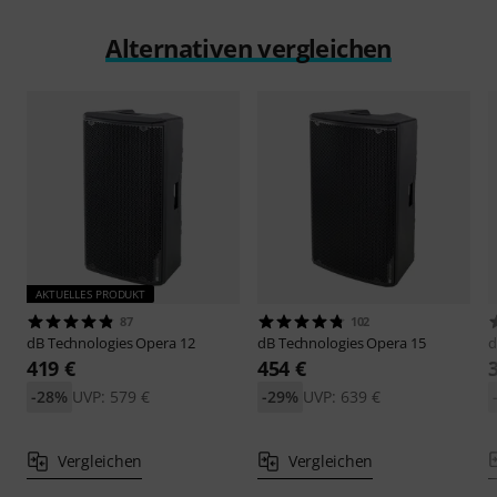
Alternativen vergleichen
AKTUELLES PRODUKT
87
102
dB Technologies
Opera 12
dB Technologies
Opera 15
d
419 €
454 €
-28%
UVP: 579 €
-29%
UVP: 639 €
Vergleichen
Vergleichen