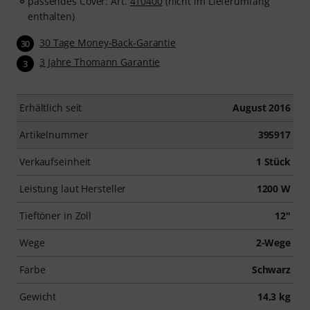
passendes Cover: Art.
410400
(nicht im Lieferumfang
enthalten)
30 Tage Money-Back-Garantie
30
3 Jahre Thomann Garantie
3
Erhältlich seit
August 2016
Artikelnummer
395917
Verkaufseinheit
1 Stück
Leistung laut Hersteller
1200 W
Tieftöner in Zoll
12"
Wege
2-Wege
Farbe
Schwarz
Gewicht
14,3 kg