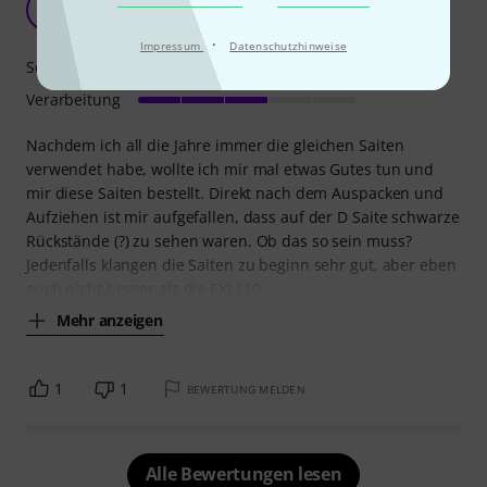
C
Carnologe 23.06.2020
·
Impressum
Datenschutzhinweise
Sound
Verarbeitung
Nachdem ich all die Jahre immer die gleichen Saiten
verwendet habe, wollte ich mir mal etwas Gutes tun und
mir diese Saiten bestellt. Direkt nach dem Auspacken und
Aufziehen ist mir aufgefallen, dass auf der D Saite schwarze
Rückstände (?) zu sehen waren. Ob das so sein muss?
Jedenfalls klangen die Saiten zu beginn sehr gut, aber eben
auch nicht besser als die EXL110.
Mehr anzeigen
1
1
BEWERTUNG MELDEN
Alle Bewertungen lesen