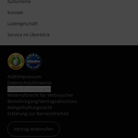
Gutscheine
Kontakt
Ladengeschäft
Service im Überblick
AGB
/
Impressum
Datenschutzhinweise
Cookie-Einstellungen
Widerrufsrecht für Verbraucher
Bestellvorgang/Vertragsabschluss
Mängelhaftungsrecht
Erklärung zur Barrierefreiheit
Vertrag widerrufen