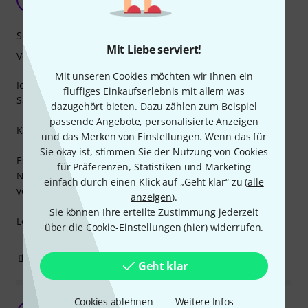
Thorsten3570 22.08.2017
Sound
Mit Liebe serviert!
Verarbeitung
Mit unseren Cookies möchten wir Ihnen ein
Ich habe gedacht, das das bischen Differenz in der
fluffiges Einkaufserlebnis mit allem was
Saitenspannung sich nicht großartig bemerkbar macht.
dazugehört bieten. Dazu zählen zum Beispiel
passende Angebote, personalisierte Anzeigen
Kompletter Irrtum!
und das Merken von Einstellungen. Wenn das für
Sie okay ist, stimmen Sie der Nutzung von Cookies
Es geht alles leichter, aber ungewohnt von der Hand.
für Präferenzen, Statistiken und Marketing
Nach einer kleinen Eingewöhnungszeit bin ich vollkommen
einfach durch einen Klick auf „Geht klar“ zu (
alle
von diesen Saiten überzeugt.
anzeigen
).
Sie können Ihre erteilte Zustimmung jederzeit
Leider im Vergleich zu meinen vorigen EX110 extrem teuer.
über die Cookie-Einstellungen (
hier
) widerrufen.
3
0
BEWERTUNG MELDEN
Geht klar
Cookies ablehnen
Weitere Infos
Ich hätte mehr erwartet