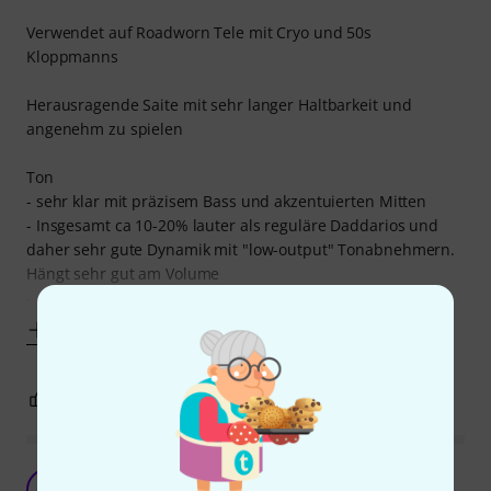
Verwendet auf Roadworn Tele mit Cryo und 50s
Kloppmanns
Herausragende Saite mit sehr langer Haltbarkeit und
angenehm zu spielen
Ton
- sehr klar mit präzisem Bass und akzentuierten Mitten
- Insgesamt ca 10-20% lauter als reguläre Daddarios und
daher sehr gute Dynamik mit "low-output" Tonabnehmern.
Hängt sehr gut am Volume
-
Mehr anzeigen
3
0
BEWERTUNG MELDEN
Teuer, aber GUT!
T