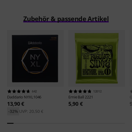
Zubehör & passende Artikel
642
12012
Daddario
NYXL1046
Ernie Ball
2221
13,90 €
5,90 €
-32%
UVP: 20,50 €