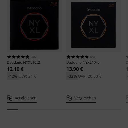
375
642
Daddario
NYXL1052
Daddario
NYXL1046
D
12,10 €
13,90 €
-42%
UVP: 21 €
-32%
UVP: 20,50 €
Vergleichen
Vergleichen