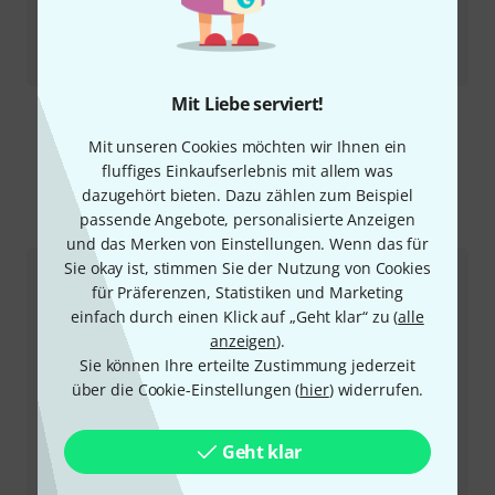
Testbericht
Albrecht Tectalk Worker 3 Case Set 4 Test
Mit Liebe serviert!
Mehr anzeigen
Mit unseren Cookies möchten wir Ihnen ein
fluffiges Einkaufserlebnis mit allem was
dazugehört bieten. Dazu zählen zum Beispiel
passende Angebote, personalisierte Anzeigen
So erreichen Sie uns
und das Merken von Einstellungen. Wenn das für
Sie okay ist, stimmen Sie der Nutzung von Cookies
Kundenservice
für Präferenzen, Statistiken und Marketing
einfach durch einen Klick auf „Geht klar“ zu (
alle
anzeigen
).
Sie können Ihre erteilte Zustimmung jederzeit
über die Cookie-Einstellungen (
hier
) widerrufen.
Geht klar