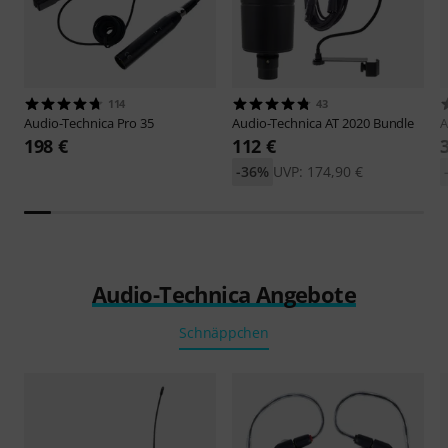
114
43
Audio-Technica
Pro 35
Audio-Technica
AT 2020 Bundle
A
198 €
112 €
-36%
UVP: 174,90 €
Audio-Technica Angebote
Schnäppchen