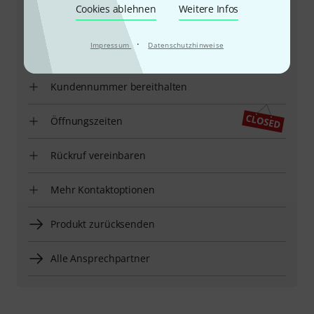
+49-9546-9223-66
Cookies ablehnen
Weitere Infos
Unser Thomann Team Kundenservice steht Ihnen bei
·
Impressum
Datenschutzhinweise
allen Fragen und Problemen nach dem Kauf zur Seite.
Kundennummer bereithalten
Öffnungszeiten
Rückruf vereinbaren
Mehr Kontaktoptionen
Produkt zurücksenden
Alle Ansprechpartner