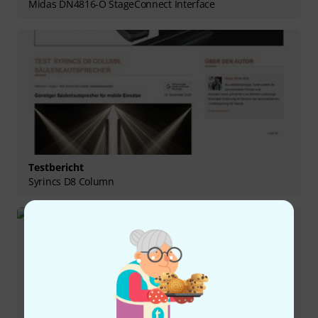
Midas DN4816-O StageConnect Interface
Testbericht
Syrincs D8 Column