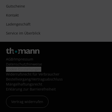
Gutscheine
Kontakt
Ladengeschäft
Service im Überblick
AGB
/
Impressum
Datenschutzhinweise
Cookie-Einstellungen
Widerrufsrecht für Verbraucher
Bestellvorgang/Vertragsabschluss
Mängelhaftungsrecht
Erklärung zur Barrierefreiheit
Vertrag widerrufen