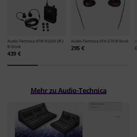
Audio-Technica
ATW-R3250 DF2
Audio-Technica
ATH-E70 B-Stock
A
B-Stock
295 €
439 €
Mehr zu Audio-Technica