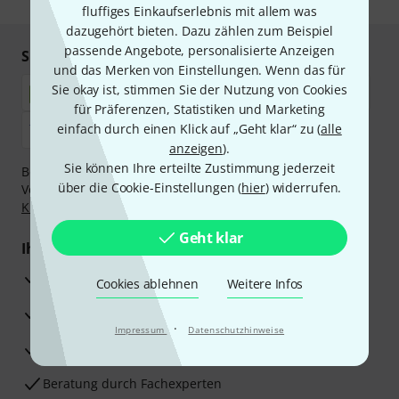
fluffiges Einkaufserlebnis mit allem was
dazugehört bieten. Dazu zählen zum Beispiel
passende Angebote, personalisierte Anzeigen
Sicher einkaufen & bezahlen
und das Merken von Einstellungen. Wenn das für
Sie okay ist, stimmen Sie der Nutzung von Cookies
für Präferenzen, Statistiken und Marketing
einfach durch einen Klick auf „Geht klar“ zu (
alle
anzeigen
).
Sie können Ihre erteilte Zustimmung jederzeit
Bezahlen Sie vertraulich und sicher per Nachnahme,
über die Cookie-Einstellungen (
hier
) widerrufen.
Vorkasse, PayPal, Amazon Pay,
Klarna Sofort bezahlen
,
Klarna Ratenzahlung
oder Kreditkarte.
Geht klar
Ihre Vorteile
3 Jahre Thomann Garantie
Cookies ablehnen
Weitere Infos
30 Tage Money-Back-Garantie
·
Impressum
Datenschutzhinweise
Reparaturservice
Beratung durch Fachexperten