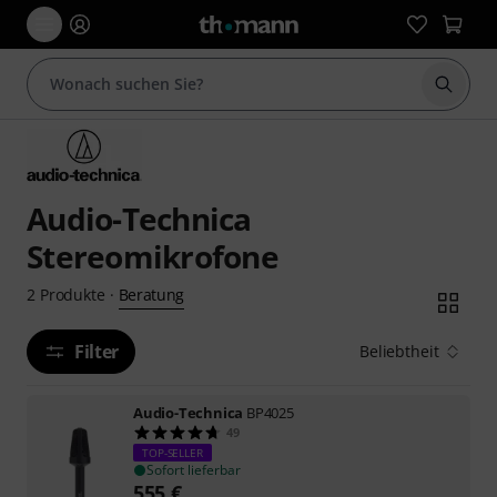
Suche 
Audio-Technica
Stereomikrofone
Beratung
2
Produkte
·
Filter
Beliebtheit
Audio-Technica
BP4025
49
TOP-SELLER
Sofort lieferbar
555
€