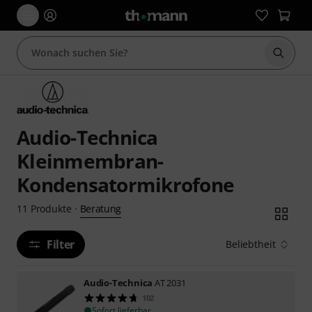
Suche 
Audio-Technica
Kleinmembran-
Kondensatormikrofone
Beratung
11
Produkte
·
Filter
Beliebtheit
Audio-Technica
AT 2031
102
Sofort lieferbar