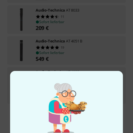
Audio-Technica
AT 8033
11
Sofort lieferbar
209
€
Audio-Technica
AT 4051 B
19
Sofort lieferbar
549
€
Audio-Technica
AT 4022
11
In 5–7 Wochen lieferbar
379
€
-14%
UVP:
441,29
€
Kostenloser Versand ab 29 €
Alle Preise inkl. MwSt.