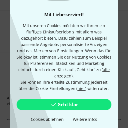
Mit Liebe serviert!
Gefällt Ihnen, was Sie sehen?
Mit unseren Cookies möchten wir Ihnen ein
fluffiges Einkaufserlebnis mit allem was
Teilen
Hilfe & Feedback
dazugehört bieten. Dazu zählen zum Beispiel
passende Angebote, personalisierte Anzeigen
und das Merken von Einstellungen. Wenn das für
Sie okay ist, stimmen Sie der Nutzung von Cookies
für Präferenzen, Statistiken und Marketing
einfach durch einen Klick auf „Geht klar“ zu (
alle
anzeigen
).
Sie können Ihre erteilte Zustimmung jederzeit
über die Cookie-Einstellungen (
hier
) widerrufen.
Thomann Newsletter
Abonniere den Thomann Newsletter und gewinne mit
etwas Glück einen von
50 Gutscheinen
über jeweils
50€
!
Geht klar
Inspirierende Beiträge
Deals
Thomann Insights
Cookies ablehnen
Weitere Infos
E-Mail-Adresse
*