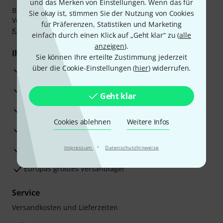
und das Merken von Einstellungen. Wenn das für
Bezahlen Sie vertraulich und sicher per Nachnahme,
Sie okay ist, stimmen Sie der Nutzung von Cookies
Vorkasse, PayPal, Amazon Pay,
Klarna Sofort bezahlen
,
für Präferenzen, Statistiken und Marketing
Klarna Ratenzahlung
oder Kreditkarte.
einfach durch einen Klick auf „Geht klar“ zu (
alle
anzeigen
).
Ihre Vorteile
Sie können Ihre erteilte Zustimmung jederzeit
über die Cookie-Einstellungen (
hier
) widerrufen.
3 Jahre Thomann Garantie
30 Tage Money-Back-Garantie
Geht klar
Reparaturservice
Cookies ablehnen
Weitere Infos
Beratung durch Fachexperten
·
Zufriedenheitsgarantie
Impressum
Datenschutzhinweise
Europas größtes Versandlager
Service
Versandkosten und Lieferzeiten