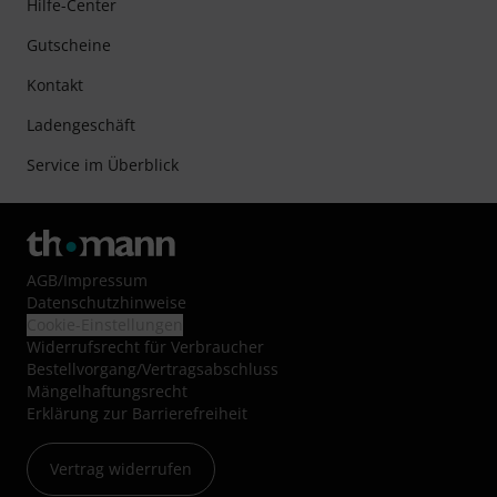
Hilfe-Center
Gutscheine
Kontakt
Ladengeschäft
Service im Überblick
AGB
/
Impressum
Datenschutzhinweise
Cookie-Einstellungen
Widerrufsrecht für Verbraucher
Bestellvorgang/Vertragsabschluss
Mängelhaftungsrecht
Erklärung zur Barrierefreiheit
Vertrag widerrufen