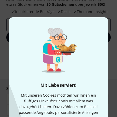
etwas Glück einen von
50 Gutscheinen
über jeweils
50€
!
Inspirierende Beiträge
Deals
Thomann Insights
E-Mail-Adresse
*
Jetzt anmelden
Mit Klick auf „Jetzt anmelden“ stimmen Sie dem Erhalt von E-Mail-
Werbung und einer Messung des E-Mail-Nutzungsverhaltens zu. Die
Abmeldung ist jederzeit möglich. Weitere Informationen finden Sie in
unseren
Datenschutzhinweisen
.
* Pflichtfeld
Mit Liebe serviert!
Sicher einkaufen & bezahlen
Mit unseren Cookies möchten wir Ihnen ein
fluffiges Einkaufserlebnis mit allem was
dazugehört bieten. Dazu zählen zum Beispiel
passende Angebote, personalisierte Anzeigen