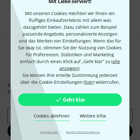
Mit Liebe serviert!
Gefällt Ihnen, was Sie sehen?
Mit unseren Cookies möchten wir Ihnen ein
Teilen
Hilfe & Feedback
fluffiges Einkaufserlebnis mit allem was
dazugehört bieten. Dazu zählen zum Beispiel
passende Angebote, personalisierte Anzeigen
und das Merken von Einstellungen. Wenn das für
Sie okay ist, stimmen Sie der Nutzung von Cookies
für Präferenzen, Statistiken und Marketing
einfach durch einen Klick auf „Geht klar“ zu (
alle
anzeigen
).
Sie können Ihre erteilte Zustimmung jederzeit
Thomann Newsletter
über die Cookie-Einstellungen (
hier
) widerrufen.
Abonniere den Thomann Newsletter und gewinne mit
etwas Glück einen von
50 Gutscheinen
über jeweils
50€
!
Geht klar
Inspirierende Beiträge
Deals
Thomann Insights
E-Mail-Adresse
Cookies ablehnen
*
Weitere Infos
Jetzt anmelden
·
Impressum
Datenschutzhinweise