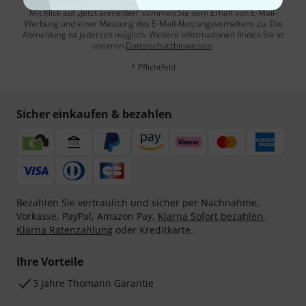
Mit Klick auf „Jetzt anmelden“ stimmen Sie dem Erhalt von E-Mail-
Werbung und einer Messung des E-Mail-Nutzungsverhaltens zu. Die
Abmeldung ist jederzeit möglich. Weitere Informationen finden Sie in
unseren
Datenschutzhinweisen
.
* Pflichtfeld
Sicher einkaufen & bezahlen
Bezahlen Sie vertraulich und sicher per Nachnahme,
Vorkasse, PayPal, Amazon Pay,
Klarna Sofort bezahlen
,
Klarna Ratenzahlung
oder Kreditkarte.
Ihre Vorteile
3 Jahre Thomann Garantie