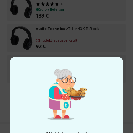
4
Sofort lieferbar
139
€
Audio-Technica
ATH-M40 X B-Stock
Produkt ist ausverkauft
92
€
Audio-Technica
ATH-R50x B-Stock
Sofort lieferbar
156
€
Kostenloser Versand ab 29 €
Alle Preise inkl. MwSt.