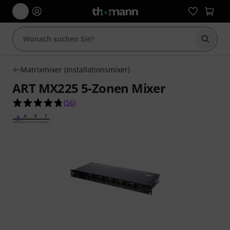
Suche 
Matrixmixer (Installationsmixer)
ART MX225 5-Zonen Mixer
4.8 von 5 Sternen aus 56 Kundenbewertungen
(
56
)