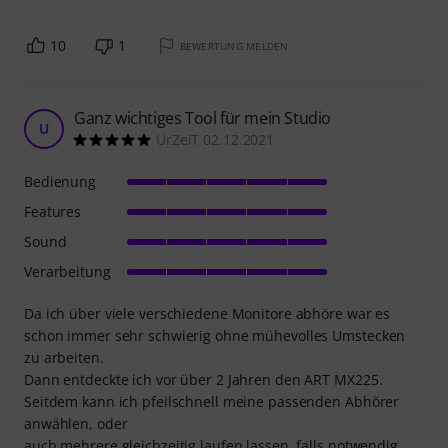
10
1
BEWERTUNG MELDEN
Ganz wichtiges Tool für mein Studio
U
UrZeiT 02.12.2021
Bedienung
Features
Sound
Verarbeitung
Da ich über viele verschiedene Monitore abhöre war es
schon immer sehr schwierig ohne mühevolles Umstecken
zu arbeiten.
Dann entdeckte ich vor über 2 Jahren den ART MX225.
Seitdem kann ich pfeilschnell meine passenden Abhörer
anwählen, oder
auch mehrere gleichzeitig laufen lassen, falls notwendig.