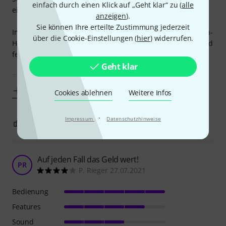
einfach durch einen Klick auf „Geht klar“ zu (
alle
einstellen können.
anzeigen
).
Sie können Ihre erteilte Zustimmung jederzeit
Im Prinzip hätte es ein digitaler PA-Controller der Thomann-
über die Cookie-Einstellungen (
hier
) widerrufen.
Hausmarke auch gut getaugt, aber es musste einfacher und
fehlerfreier bedienbar sein.
Geht klar
Es gibt tatsächlich wenige
Mehr anzeigen
Cookies ablehnen
Weitere Infos
·
Impressum
Datenschutzhinweise
1
0
BEWERTUNG MELDEN
Auf jeden Fall das Geld wert!
PR
P. Rieger 27.07.2021
Bedienung
Features
Sound