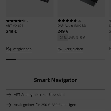
9
27
ART
MX 624
DAP-Audio
IMIX-5.3
D
249 €
249 €
-21%
UVP: 315 €
Vergleichen
Vergleichen
Smart Navigator
ART Analogmixer zur Übersicht
Analogmixer für 250 €–350 € anzeigen