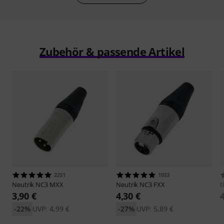
Zubehör & passende Artikel
2231
1933
Neutrik
NC3 MXX
Neutrik
NC3 FXX
t
3,90 €
4,30 €
-22%
UVP: 4,99 €
-27%
UVP: 5,89 €