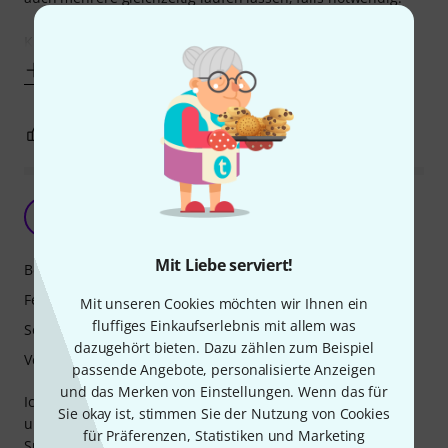
Klangverlust merke ich überhaupt keinen und mir
Mehr anzeigen
2
0
BEWERTUNG MELDEN
Stressfrei und einfach
T
Toc666 02.05.2024
Mit Liebe serviert!
Bedienung
Features
Mit unseren Cookies möchten wir Ihnen ein
fluffiges Einkaufserlebnis mit allem was
Sound
dazugehört bieten. Dazu zählen zum Beispiel
Verarbeitung
passende Angebote, personalisierte Anzeigen
und das Merken von Einstellungen. Wenn das für
Ich habe diesen Mixer in einer Installation verbaut, damit
Sie okay ist, stimmen Sie der Nutzung von Cookies
unbedarfte Anwender eine Front-PA Stereo, Mono-
für Präferenzen, Statistiken und Marketing
Subwoofer und Delay Line Stereo in der Lautstärke