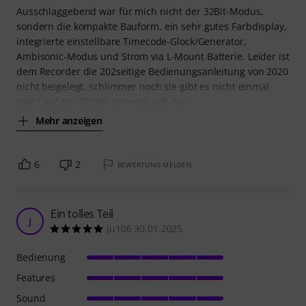
Ausschlaggebend war für mich nicht der 32Bit-Modus,
sondern die kompakte Bauform, ein sehr gutes Farbdisplay,
integrierte einstellbare Timecode-Glock/Generator,
Ambisonic-Modus und Strom via L-Mount Batterie. Leider ist
dem Recorder die 202seitige Bedienungsanleitung von 2020
nicht beigelegt, schlimmer noch sie gibt es nicht einmal
mehr auf der ZOOM-Seite als pdf. So
Mehr anzeigen
6
2
BEWERTUNG MELDEN
Ein tolles Teil
J
ju106 30.01.2025
Bedienung
Features
Sound