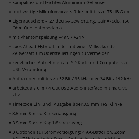
kompaktes und leichtes Aluminium-Gehäuse
hochwertige Mikrofonvorverstärker mit bis zu 75 dB Gain
Eigenrauschen: -127 dBu (A-Gewichtung, Gain=75dB, 150
Ohm Quellenimpedanz)
mit Phantomspeisung +48 V / +24 V
Look-Ahead-Hybrid-Limiter mit einer Millisekunde
Zeitversatz um Übersteuerungen zu vermeiden
zeitgleiches Aufnehmen auf SD Karte und Computer via
USB Verbindung
Aufnahmen mit bis zu 32 Bit / 96 kHz oder 24 Bit / 192 kHz
arbeitet als 6 In / 4 Out USB Audio-Interface mit max. 96
kHz
Timecode Ein- und -Ausgabe über 3.5 mm TRS-Klinke
3.5 mm Stereo-Klinkenausgang
3.5 mm Stereo-Kopfhörerausgang
3 Optionen zur Stromversorgung: 4 AA-Batterien, Zoom
AD-17 Netzteil oder Sony L-Serie Akkus (alles nicht im