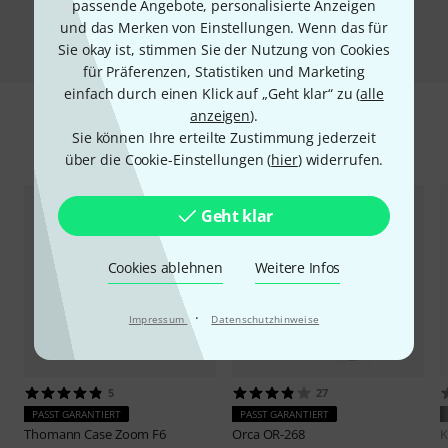
passende Angebote, personalisierte Anzeigen
und das Merken von Einstellungen. Wenn das für
Vergleichen
Sie okay ist, stimmen Sie der Nutzung von Cookies
für Präferenzen, Statistiken und Marketing
einfach durch einen Klick auf „Geht klar“ zu (
alle
anzeigen
).
Sie können Ihre erteilte Zustimmung jederzeit
Zubehör & passende Artikel
über die Cookie-Einstellungen (
hier
) widerrufen.
Geht klar
Cookies ablehnen
Weitere Infos
·
Impressum
Datenschutzhinweise
5
27
PASST GARANTIERT
PASST GARANTIERT
Thomann
Case Zoom F6
Orca
OR-268
K