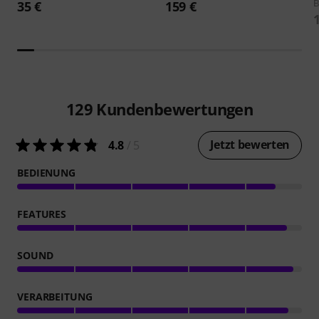
B
35 €
159 €
129
Kundenbewertungen
Jetzt bewerten
4.8
/ 5
BEDIENUNG
FEATURES
SOUND
VERARBEITUNG