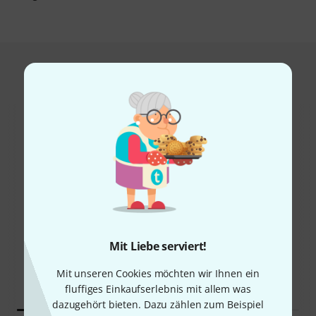
Das kauften Kunden, die sich dieses
Produkt angesehen haben
49%
12%
Mit Liebe serviert!
KAUFTEN
KAUFTEN
Zoom F8n Pro
GENAU DIESES PRODUKT
Mit unseren Cookies möchten wir Ihnen ein
565 €
749 €
fluffiges Einkaufserlebnis mit allem was
dazugehört bieten. Dazu zählen zum Beispiel