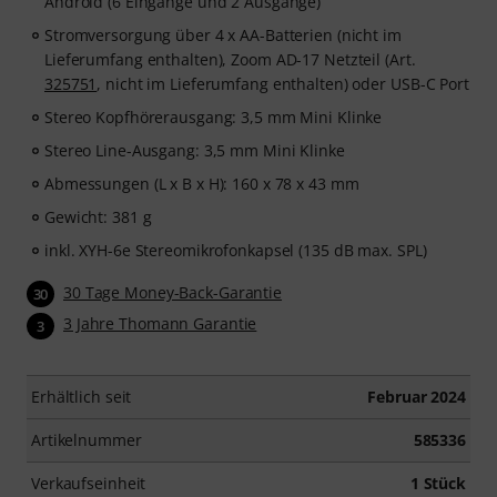
Android (6 Eingänge und 2 Ausgänge)
Stromversorgung über 4 x AA-Batterien (nicht im
Lieferumfang enthalten), Zoom AD-17 Netzteil (Art.
325751
, nicht im Lieferumfang enthalten) oder USB-C Port
Stereo Kopfhörerausgang: 3,5 mm Mini Klinke
Stereo Line-Ausgang: 3,5 mm Mini Klinke
Abmessungen (L x B x H): 160 x 78 x 43 mm
Gewicht: 381 g
inkl. XYH-6e Stereomikrofonkapsel (135 dB max. SPL)
30 Tage Money-Back-Garantie
30
3 Jahre Thomann Garantie
3
Erhältlich seit
Februar 2024
Artikelnummer
585336
Verkaufseinheit
1 Stück