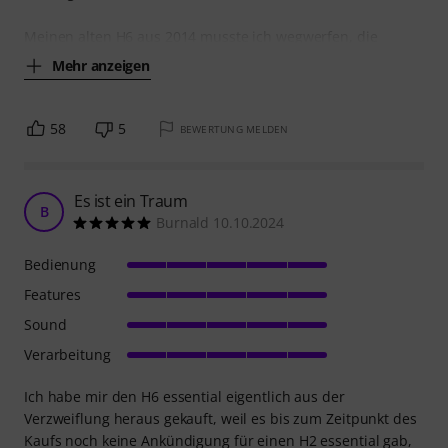
Meinen alten H6 aus 2014 musste ich wegwerfen, die
Mehr anzeigen
58
5
BEWERTUNG MELDEN
Es ist ein Traum
B
Burnald 10.10.2024
Bedienung
Features
Sound
Verarbeitung
Ich habe mir den H6 essential eigentlich aus der
Verzweiflung heraus gekauft, weil es bis zum Zeitpunkt des
Kaufs noch keine Ankündigung für einen H2 essential gab,