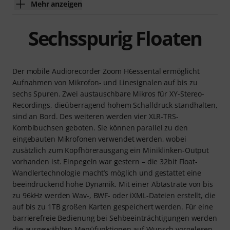
Mehr anzeigen
Sechsspurig Floaten
Der mobile Audiorecorder Zoom H6essental ermöglicht
Aufnahmen von Mikrofon- und Linesignalen auf bis zu
sechs Spuren. Zwei austauschbare Mikros für XY-Stereo-
Recordings, dieüberragend hohem Schalldruck standhalten,
sind an Bord. Des weiteren werden vier XLR-TRS-
Kombibuchsen geboten. Sie können parallel zu den
eingebauten Mikrofonen verwendet werden, wobei
zusätzlich zum Kopfhörerausgang ein Miniklinken-Output
vorhanden ist. Einpegeln war gestern – die 32bit Float-
Wandlertechnologie macht’s möglich und gestattet eine
beeindruckend hohe Dynamik. Mit einer Abtastrate von bis
zu 96kHz werden Wav-, BWF- oder iXML-Dateien erstellt, die
auf bis zu 1TB großen Karten gespeichert werden. Für eine
barrierefreie Bedienung bei Sehbeeinträchtigungen werden
die ausgewählten Menüfunktionen auf Wunsch vorgelesen.