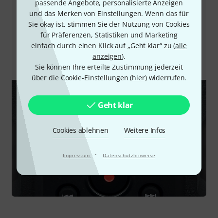
passende Angebote, personalisierte Anzeigen
Entsprechend sind auch Anhebungen möglich. Im
und das Merken von Einstellungen. Wenn das für
Ergebnis ist die Aufnahme damit zum einen
Sie okay ist, stimmen Sie der Nutzung von Cookies
verwertbar. Zum anderen ermöglicht die 32bit-Float-
für Präferenzen, Statistiken und Marketing
Technologie, einfach ohne vorherige Gainanpassung
einfach durch einen Klick auf „Geht klar“ zu (
alle
die Record-Taste zu drücken, um beim besten Take
anzeigen
).
dabei zu sein.
Sie können Ihre erteilte Zustimmung jederzeit
über die Cookie-Einstellungen (
hier
) widerrufen.
Geht klar
Cookies ablehnen
Weitere Infos
·
Impressum
Datenschutzhinweise