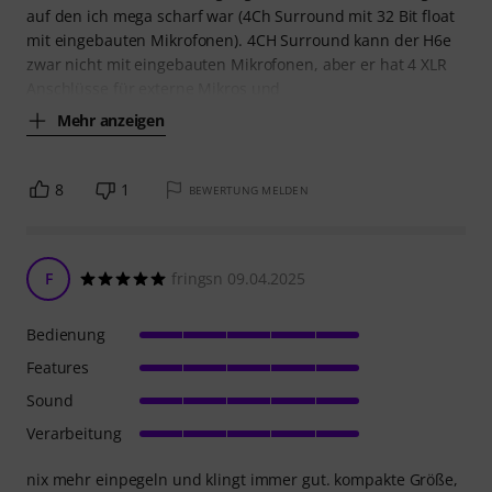
auf den ich mega scharf war (4Ch Surround mit 32 Bit float
mit eingebauten Mikrofonen). 4CH Surround kann der H6e
zwar nicht mit eingebauten Mikrofonen, aber er hat 4 XLR
Anschlüsse für externe Mikros und
Mehr anzeigen
8
1
BEWERTUNG MELDEN
F
fringsn 09.04.2025
Bedienung
Features
Sound
Verarbeitung
nix mehr einpegeln und klingt immer gut. kompakte Größe,