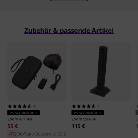
Zubehör & passende Artikel
4
5
PASST GARANTIERT
PASST GARANTIERT
Zoom
APH-6e
Zoom
SSH-6e
55 €
115 €
-7%
30-Tage-Bestpreis: 59 €