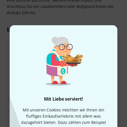
eine Stimme aufnimmt. Weitere Kombi-Inputs und
Anschluss für ein Lavaliermikro oder Bodypack bietet der
Aufsatz EXH-6e.
Im Detail erklärt:
Einfach aufnehmen mit 32bit-Float
Was nützt der beste Take, wenn digitale Verzerrungen
eine Aufnahme unbrauchbar machen? Hier kommt die
32bit-Float-Technologie ins Spiel, die gleich zwei
Vorteile bietet. Im Unterschied zu geringeren bit-
Tiefen ist eine dynamische Bandbreite möglich, die
sowohl für sehr leise als auch extrem starke Signale
geeignet ist. Genau genommen werden ganze vier
Billionen Amplitudenwerte ausgelesen. Dem 32-Bit-
Mit Liebe serviert!
Verfahren stehen im Vergleich zu 24-Bit-Aufnahmen
33% mehr Datenbreite zur Verfügung. Selbst wenn
Mit unseren Cookies möchten wir Ihnen ein
beim ersten Abhören Peaks vorhanden sind, kann
fluffiges Einkaufserlebnis mit allem was
man in der Postproduktion die Wellenform des Signals
dazugehört bieten. Dazu zählen zum Beispiel
abschwächen, sodass das Ergebnis sauber ist.