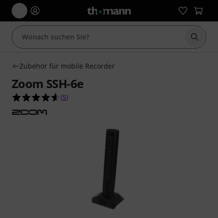
Suche 
Zubehör für mobile Recorder
Zoom SSH-6e
4.6 von 5 Sternen aus 5 Kundenbewertungen
(
5
)