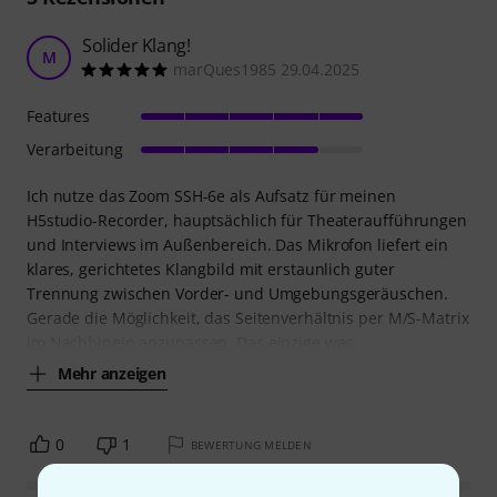
Solider Klang!
M
marQues1985 29.04.2025
Features
Verarbeitung
Ich nutze das Zoom SSH-6e als Aufsatz für meinen
H5studio-Recorder, hauptsächlich für Theateraufführungen
und Interviews im Außenbereich. Das Mikrofon liefert ein
klares, gerichtetes Klangbild mit erstaunlich guter
Trennung zwischen Vorder- und Umgebungsgeräuschen.
Gerade die Möglichkeit, das Seitenverhältnis per M/S-Matrix
im Nachhinein anzupassen. Das einzige was
Mehr anzeigen
0
1
BEWERTUNG MELDEN