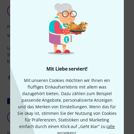
Im vergleich wirkt es billig!
D
DaViDeHH 12.04.2026
Features
Verarbeitung
Leider wirkt ist das Mikrofon, im Vergleich zum SSH-6 und
SGH-6, ziemlich billig! Schade! Da war die Qualität mal
besser bei Zoom!
Mit Liebe serviert!
0
0
BEWERTUNG MELDEN
Mit unseren Cookies möchten wir Ihnen ein
fluffiges Einkaufserlebnis mit allem was
dazugehört bieten. Dazu zählen zum Beispiel
Original zeigen
passende Angebote, personalisierte Anzeigen
und das Merken von Einstellungen. Wenn das für
Sie okay ist, stimmen Sie der Nutzung von Cookies
HERVORRAGEND
B
für Präferenzen, Statistiken und Marketing
Bcac 07.04.2026
einfach durch einen Klick auf „Geht klar“ zu (
alle
Features
anzeigen
).