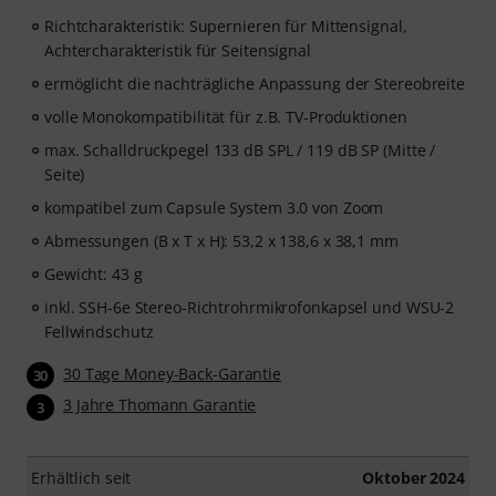
Richtcharakteristik: Supernieren für Mittensignal,
Achtercharakteristik für Seitensignal
ermöglicht die nachträgliche Anpassung der Stereobreite
volle Monokompatibilität für z.B. TV-Produktionen
max. Schalldruckpegel 133 dB SPL / 119 dB SP (Mitte /
Seite)
kompatibel zum Capsule System 3.0 von Zoom
Abmessungen (B x T x H): 53,2 x 138,6 x 38,1 mm
Gewicht: 43 g
inkl. SSH-6e Stereo-Richtrohrmikrofonkapsel und WSU-2
Fellwindschutz
30 Tage Money-Back-Garantie
30
3 Jahre Thomann Garantie
3
Erhältlich seit
Oktober 2024