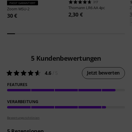
317
PASST GARANTIERT
Thomann
LR6 AA 4pc
Zoom
WSU-2
2,30 €
30 €
5
Kundenbewertungen
Jetzt bewerten
4.6
/ 5
FEATURES
VERARBEITUNG
Bewertungsrichtlinien
5
Rezensionen