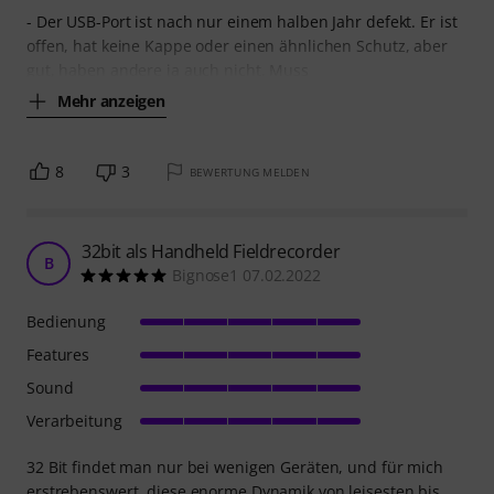
- Der USB-Port ist nach nur einem halben Jahr defekt. Er ist
offen, hat keine Kappe oder einen ähnlichen Schutz, aber
gut, haben andere ja auch nicht. Muss
Mehr anzeigen
8
3
BEWERTUNG MELDEN
32bit als Handheld Fieldrecorder
B
Bignose1 07.02.2022
Bedienung
Features
Sound
Verarbeitung
32 Bit findet man nur bei wenigen Geräten, und für mich
erstrebenswert, diese enorme Dynamik von leisesten bis