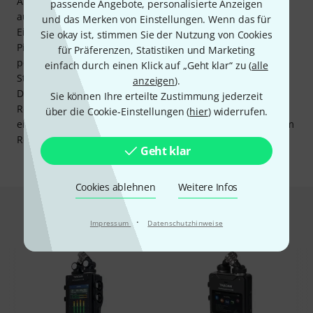
Anfang und am Ende jeder Aufnahme ein Klappensignal
passende Angebote, personalisierte Anzeigen
aus. Auf der linken Seite befindet sich ein externer Line-
und das Merken von Einstellungen. Wenn das für
Eingang im Miniklinkenformat, über den eine Kamera-
Sie okay ist, stimmen Sie der Nutzung von Cookies
Pilotspur mit aufzeichnen kann. Der direkt daneben
für Präferenzen, Statistiken und Marketing
positionierte Line-Ausgang im gleichen Format leitet die
einfach durch einen Klick auf „Geht klar“ zu (
alle
Stereosumme des Portacapture X8 an eine Kamera weiter.
anzeigen
).
Den Pegel für diesen Ausgang stellt man im Menü des
Sie können Ihre erteilte Zustimmung jederzeit
Rekorders ein. Ebenfalls auf der linken Seite befindet sich
über die Cookie-Einstellungen (
hier
) widerrufen.
ein Kopfhörerausgang zur Aufnahmeüberwachung mit dem
Rekorder.
Geht klar
Cookies ablehnen
Weitere Infos
Das kauften Kunden, die sich dieses
·
Impressum
Datenschutzhinweise
Produkt angesehen haben