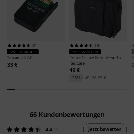
27
319
PASST GARANTIERT
PASST GARANTIERT
Tascam
AK-BT1
Protec
Deluxe Portable Audio
T
Rec Case
33 €
49 €
-28%
UVP: 68,25 €
66
Kundenbewertungen
Jetzt bewerten
4.4
/ 5