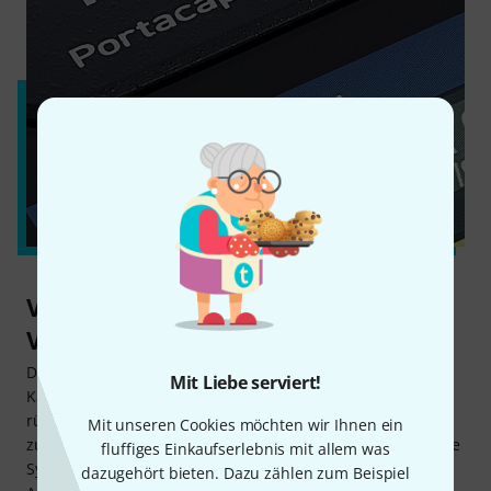
Volle Synchronisation mit
Videotechnik
Den Portacapture X8 montiert man direkt an eine DSLR-
Mit Liebe serviert!
Kamera oder ein einfaches Mikrofonstativ. Mithilfe des
rückseitigen Kaltschuhadapters kann man ihn auch
Mit unseren Cookies möchten wir Ihnen ein
zusammen mit einem AV-Rig verwenden. Für die gelungene
fluffiges Einkaufserlebnis mit allem was
Synchronisation zum Videomaterial gibt er jeweils am
dazugehört bieten. Dazu zählen zum Beispiel