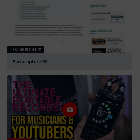
TESTBERICHT
Portacapture X8