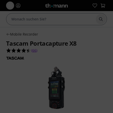
Suche 
Mobile Recorder
Tascam Portacapture X8
4.4 von 5 Sternen aus 66 Kundenbewertungen
(
66
)