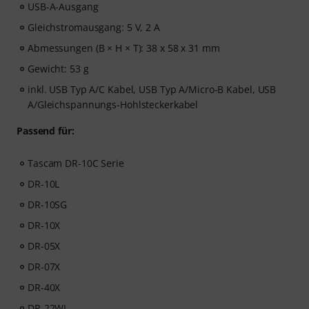
USB-A-Ausgang
Gleichstromausgang: 5 V, 2 A
Abmessungen (B × H × T): 38 x 58 x 31 mm
Gewicht: 53 g
inkl. USB Typ A/C Kabel, USB Typ A/Micro-B Kabel, USB
A/Gleichspannungs-Hohlsteckerkabel
Passend für:
Tascam DR-10C Serie
DR-10L
DR-10SG
DR-10X
DR-05X
DR-07X
DR-40X
DR-22WL