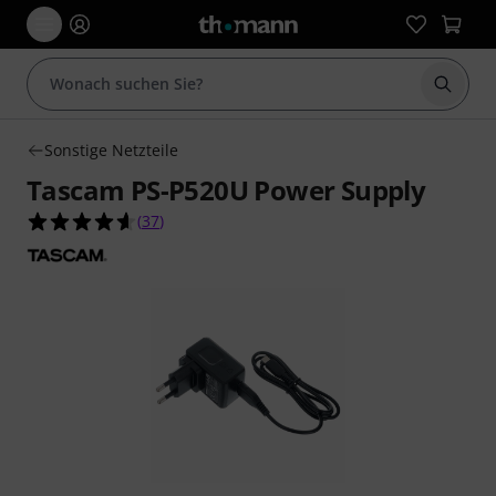
Suche 
Sonstige Netzteile
Tascam PS-P520U Power Supply
4.6 von 5 Sternen aus 37 Kundenbewertungen
(
37
)