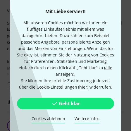
Verarbeitung
Mit Liebe serviert!
Mit unseren Cookies möchten wir Ihnen ein
Sehr vielfältig, das muss man zugeben, mit diesem Netzteil
fluffiges Einkaufserlebnis mit allem was
kann man hinsichtlich der beigelegten Adapter um die
dazugehört bieten. Dazu zählen zum Beispiel
ganze Welt reisen. Wer das nicht will, hat dann eben einen
passende Angebote, personalisierte Anzeigen
schönen Karton voller Adapter und zusätzlicher Kabel in
und das Merken von Einstellungen. Wenn das für
der Ecke rumliegen. Naja.
Sie okay ist, stimmen Sie der Nutzung von Cookies
für Präferenzen, Statistiken und Marketing
Ich nutze das Netzteil für meinen Tascam-
einfach durch einen Klick auf „Geht klar“ zu (
alle
Mehrspurrekoder, der, zumindest wenn man auf Einweg-
anzeigen
).
Batterien
Sie können Ihre erteilte Zustimmung jederzeit
Mehr anzeigen
über die Cookie-Einstellungen (
hier
) widerrufen.
3
0
BEWERTUNG MELDEN
Geht klar
Cookies ablehnen
Weitere Infos
Sehr Länderübergreifendes Produkt
M
musicjustforever 25.06.2021