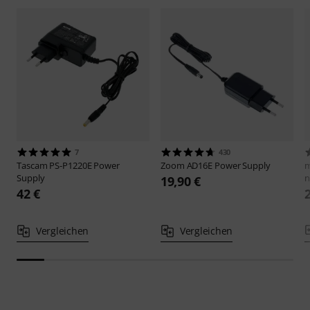
7
430
Tascam
PS-P1220E Power
Zoom
AD16E Power Supply
m
Supply
n
19,90 €
42 €
Vergleichen
Vergleichen