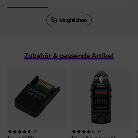
Vergleichen
Zubehör & passende Artikel
27
66
Tascam
AK-BT1
Tascam
Portacapture X8