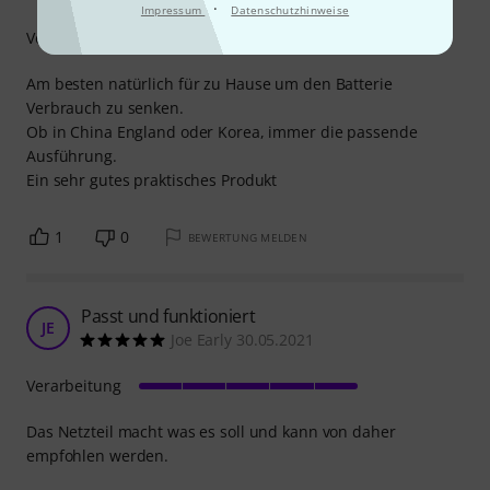
·
Impressum
Datenschutzhinweise
Verarbeitung
Am besten natürlich für zu Hause um den Batterie
Verbrauch zu senken.
Ob in China England oder Korea, immer die passende
Ausführung.
Ein sehr gutes praktisches Produkt
1
0
BEWERTUNG MELDEN
Passt und funktioniert
JE
Joe Early 30.05.2021
Verarbeitung
Das Netzteil macht was es soll und kann von daher
empfohlen werden.