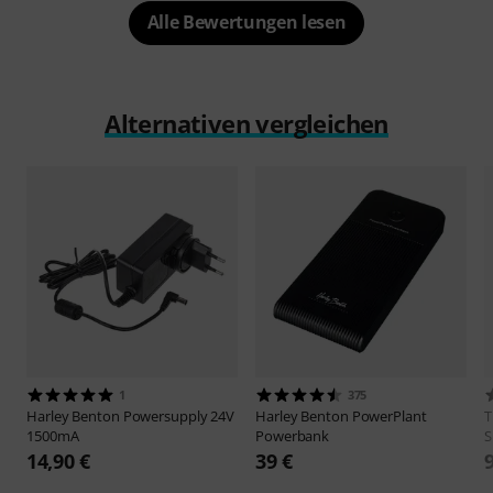
Alle Bewertungen lesen
Alternativen vergleichen
1
375
Harley Benton
Powersupply 24V
Harley Benton
PowerPlant
1500mA
Powerbank
S
14,90 €
39 €