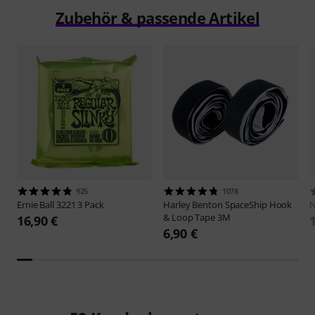
Zubehör & passende Artikel
925
1078
Ernie Ball
3221 3 Pack
Harley Benton
SpaceShip Hook
N
& Loop Tape 3M
16,90 €
6,90 €