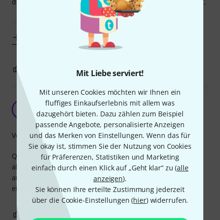
dafür ist es aber um einiges dicker und stabiler verarbeitet.
Ich nutze nun das ursprünglich
Mehr anzeigen
1
0
BEWERTUNG MELDEN
Mit Liebe serviert!
Mit unseren Cookies möchten wir Ihnen ein
fluffiges Einkaufserlebnis mit allem was
Passt
P
dazugehört bieten. Dazu zählen zum Beispiel
Patrick8733 22.06.2021
passende Angebote, personalisierte Anzeigen
Verarbeitung
und das Merken von Einstellungen. Wenn das für
Sie okay ist, stimmen Sie der Nutzung von Cookies
Qualität besser, als der Preis vermuten lässt. Ich nutze es
für Präferenzen, Statistiken und Marketing
als Backup Netzteil für den Quad Cortex, also nicht in der
einfach durch einen Klick auf „Geht klar“ zu (
alle
angedachten Funktion mit dem HB Netzteil. Funktioniert
anzeigen
).
einwandfrei, der Stecker wirkt stabil.
Sie können Ihre erteilte Zustimmung jederzeit
über die Cookie-Einstellungen (
hier
) widerrufen.
7
0
BEWERTUNG MELDEN