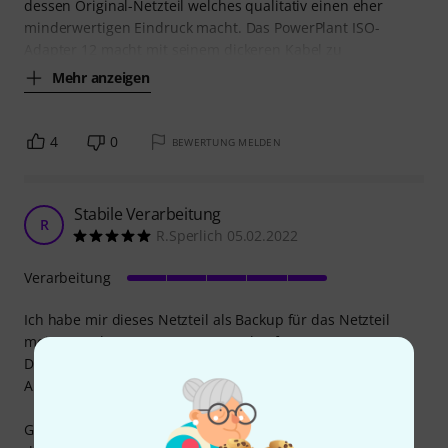
dessen Original-Netzteil welches qualitativ einen eher
minderwertigen Eindruck macht. Das PowerPlant ISO-
Adapter 12 macht mit seinem dickeren Kabel zu
Mehr anzeigen
4
0
BEWERTUNG MELDEN
Stabile Verarbeitung
R
R.Sperlich 05.02.2022
Verarbeitung
Ich habe mir dieses Netzteil als Backup für das Netzteil
meines Harley Benton Iso Pro-2 gekauft.
Das originale Netzteil gibt 2 Ampere aus und dieses 3
Ampere, jedoch stellt dies kein Problem dar.
Generell ist der Stecker größer und nimmt mehr Platz weg,