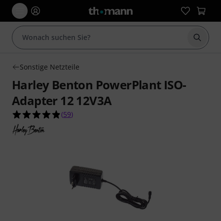
Suche 
Sonstige Netzteile
Harley Benton PowerPlant ISO-
Adapter 12 12V3A
4.8 von 5 Sternen aus 59 Kundenbewertungen
(
59
)