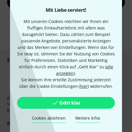
Jetzt anmelden
Mit Liebe serviert!
Mit Klick auf „Jetzt anmelden“ stimmen Sie dem Erhalt von E-Mail-
Werbung und einer Messung des E-Mail-Nutzungsverhaltens zu. Die
Mit unseren Cookies möchten wir Ihnen ein
Abmeldung ist jederzeit möglich. Weitere Informationen finden Sie in
fluffiges Einkaufserlebnis mit allem was
unseren
Datenschutzhinweisen
.
dazugehört bieten. Dazu zählen zum Beispiel
* Pflichtfeld
passende Angebote, personalisierte Anzeigen
und das Merken von Einstellungen. Wenn das für
Sie okay ist, stimmen Sie der Nutzung von Cookies
Sicher einkaufen & bezahlen
für Präferenzen, Statistiken und Marketing
einfach durch einen Klick auf „Geht klar“ zu (
alle
anzeigen
).
Sie können Ihre erteilte Zustimmung jederzeit
über die Cookie-Einstellungen (
hier
) widerrufen.
Bezahlen Sie vertraulich und sicher per Nachnahme,
Geht klar
Vorkasse, PayPal, Amazon Pay,
Klarna Sofort bezahlen
,
Klarna Ratenzahlung
oder Kreditkarte.
Cookies ablehnen
Weitere Infos
Ihre Vorteile