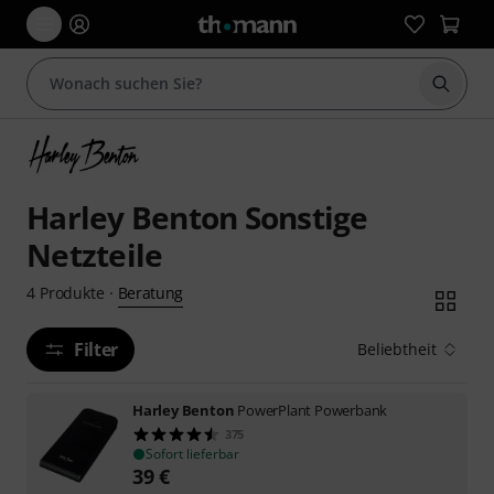
Suche 
Harley Benton Sonstige
Netzteile
Beratung
4
Produkte
·
Filter
Beliebtheit
Harley Benton
PowerPlant Powerbank
375
Sofort lieferbar
39
€