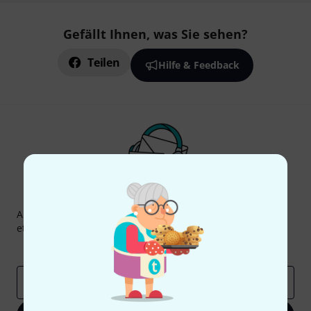
Gefällt Ihnen, was Sie sehen?
Teilen
Hilfe & Feedback
Thomann Newsletter
Abonniere den Thomann Newsletter und gewinne mit
etwas Glück einen von
50 Gutscheinen
über jeweils
50€
!
Inspirierende Beiträge
Deals
Thomann Insights
E-Mail-Adresse
*