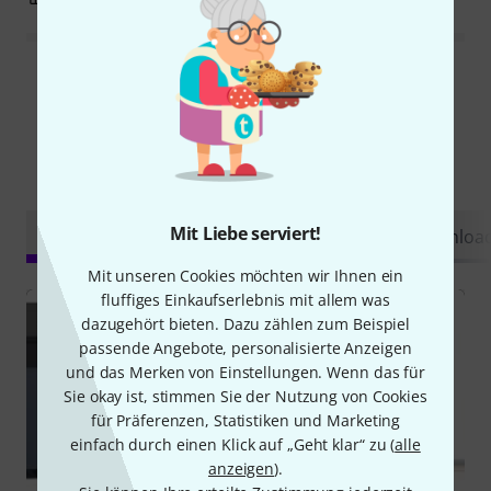
Alle Bewertungen lesen
Schon gewusst?
Mit Liebe serviert!
Alle
Videos
Ratgeber
Testberichte
Downloa
Mit unseren Cookies möchten wir Ihnen ein
fluffiges Einkaufserlebnis mit allem was
dazugehört bieten. Dazu zählen zum Beispiel
passende Angebote, personalisierte Anzeigen
und das Merken von Einstellungen. Wenn das für
Sie okay ist, stimmen Sie der Nutzung von Cookies
für Präferenzen, Statistiken und Marketing
einfach durch einen Klick auf „Geht klar“ zu (
alle
anzeigen
).