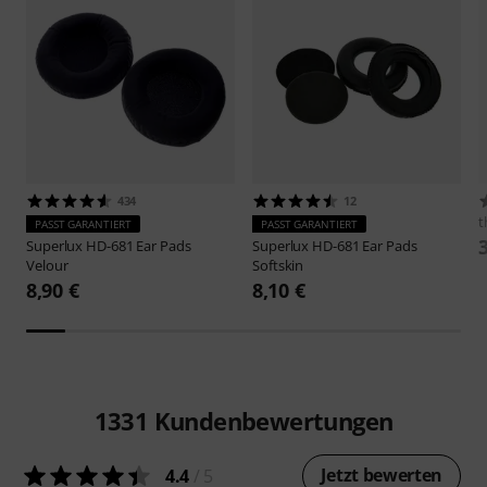
434
12
t
PASST GARANTIERT
PASST GARANTIERT
Superlux
HD-681 Ear Pads
Superlux
HD-681 Ear Pads
Velour
Softskin
8,90 €
8,10 €
1331
Kundenbewertungen
Jetzt bewerten
4.4
/ 5