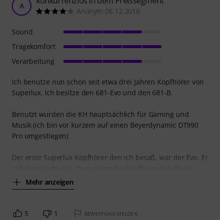
konkurrenzlos in dem Preissegment
A
Anonym 06.12.2016
Sound
Tragekomfort
Verarbeitung
Ich benutze nun schon seit etwa drei Jahren Kopfhörer von
Superlux. Ich besitze den 681-Evo und den 681-B.
Benutzt wurden die KH hauptsächlich für Gaming und
Musik (ich bin vor kurzem auf einen Beyerdynamic DT990
Pro umgestiegen)
Der erste Superlux Kopfhörer den ich besaß, war der Evo. Er
gefiel mir sehr gut, da er einen hochauflösenden Klang
Mehr anzeigen
5
1
BEWERTUNG MELDEN