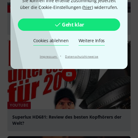
Sie können Ihre erteilte Zustimmung jederzeit
über die Cookie-Einstellungen (
hier
) widerrufen.
YOUTUBE
The Best Headphones Under $50: Superlux 681 &
Geht klar
Superlux 668B
abspielen
Cookies ablehnen
Weitere Infos
·
Impressum
Datenschutzhinweise
YOUTUBE
Superlux HD681: Review des besten Kopfhörers der
Welt?
abspielen