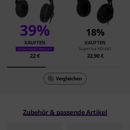
39%
18%
KAUFTEN
KAUFTEN
Superlux HD-681
GENAU DIESES PRODUKT
22 €
22,90 €
Vergleichen
Zubehör & passende Artikel