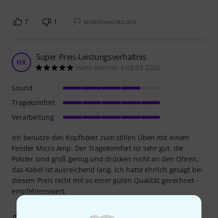
7
1
BEWERTUNG MELDEN
Super Preis-Leistungsverhältnis
HX
Hans-Werner x 03.03.2022
Sound
Tragekomfort
Verarbeitung
Ich benutze den Kopfhörer zum stillen Üben mit einem
Fender Micro Amp. Der Tragekomfort ist sehr gut, die
Polster sind groß genug und drücken nicht an den Ohren,
das Kabel ist ausreichend lang. Ich hatte ehrlich gesagt bei
diesem Preis nicht mit so einer guten Qualität gerechnet -
empfehlenswert.
2
1
BEWERTUNG MELDEN