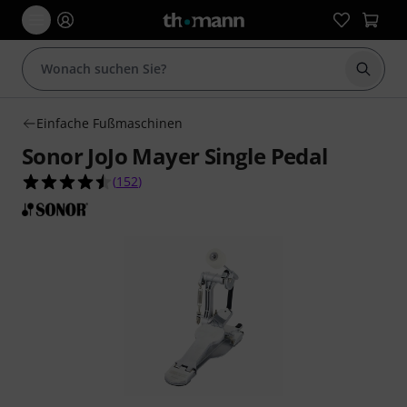
Suche 
Einfache Fußmaschinen
Sonor JoJo Mayer Single Pedal
4.5 von 5 Sternen aus 152 Kundenbewertungen
(
152
)