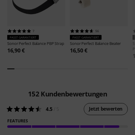
7
56
PASST GARANTIERT
PASST GARANTIERT
Sonor
Perfect Balance PBP Strap
Sonor
Perfect Balance Beater
S
P
16,90 €
16,50 €
152
Kundenbewertungen
Jetzt bewerten
4.5
/ 5
FEATURES