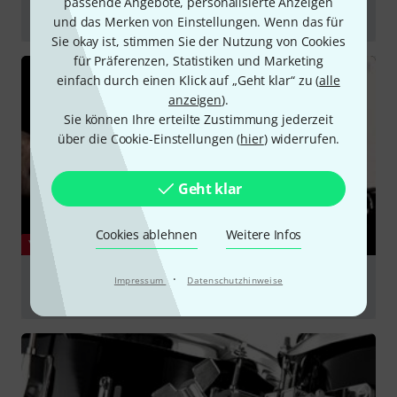
passende Angebote, personalisierte Anzeigen
SONOR presents: Perfect Balance by Jojo Mayer
und das Merken von Einstellungen. Wenn das für
Sie okay ist, stimmen Sie der Nutzung von Cookies
abspielen
für Präferenzen, Statistiken und Marketing
einfach durch einen Klick auf „Geht klar“ zu (
alle
anzeigen
).
Sie können Ihre erteilte Zustimmung jederzeit
über die Cookie-Einstellungen (
hier
) widerrufen.
Geht klar
Cookies ablehnen
Weitere Infos
YOUTUBE
PERFECT BALANCE PEDAL BY JOJO MAYER setup
·
Impressum
Datenschutzhinweise
instruction video | Part One
abspielen