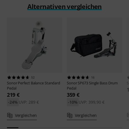
Alternativen vergleichen
52
16
Sonor
Perfect Balance Standard
Sonor
SP673 Single Bass Drum
S
Pedal
Pedal
219 €
359 €
-24%
UVP: 289 €
-10%
UVP: 399,90 €
Vergleichen
Vergleichen