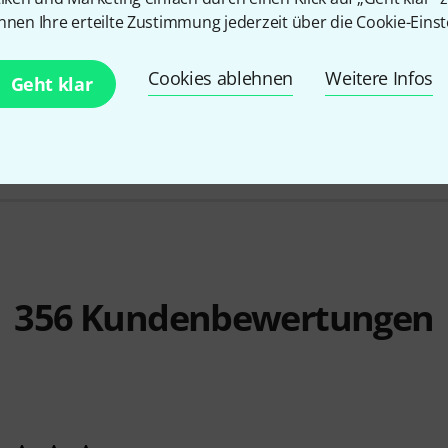
nnen Ihre erteilte Zustimmung jederzeit über die Cookie-Einst
2044
Remo
14" Ambassador Coated
Remo
14" 
Reso
Cookies ablehnen
Weitere Infos
22,90 €
Geht klar
19,90 
-22%
UVP: 29,50 €
-24%
UVP: 2
356
Kundenbewertungen