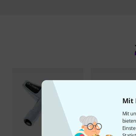
Mit 
Mit un
biete
Einste
Statis