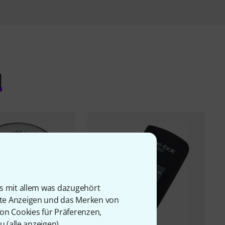
l
is mit allem was dazugehört
rte Anzeigen und das Merken von
von Cookies für Präferenzen,
u (
alle anzeigen
).