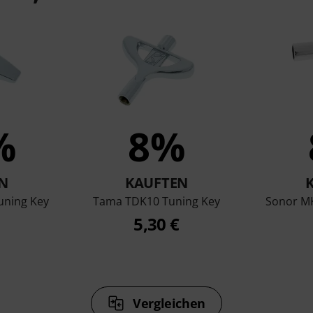
%
8%
N
KAUFTEN
ning Key
Tama TDK10 Tuning Key
Sonor MK
5,30 €
Vergleichen