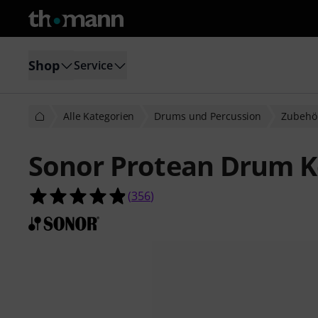
Shop
Service
Alle Kategorien
Drums und Percussion
Zubehö
Sonor Protean Drum K
4.9 von 5 Sternen aus 356 Kunden
(
356
)