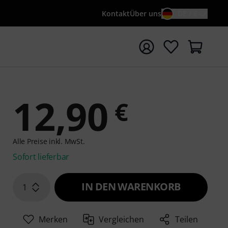
Kontakt
Über uns
DE / €
e mit Suchwort {searchTerm} starten
12,90
€
Alle Preise inkl. MwSt.
Sofort lieferbar
IN DEN WARENKORB
1
Merken
Vergleichen
Teilen