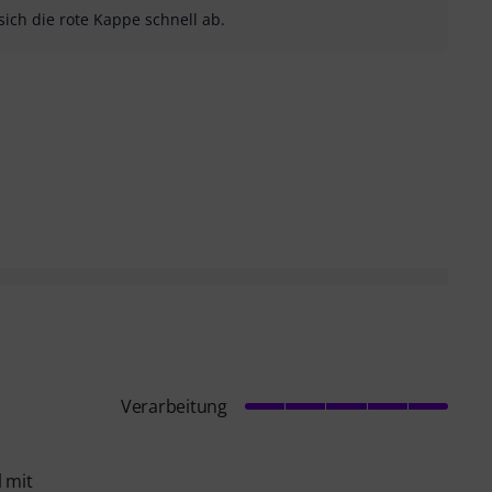
sich die rote Kappe schnell ab.
sung als hilfreich
menfassung als nicht hilfreich
Verarbeitung
 mit