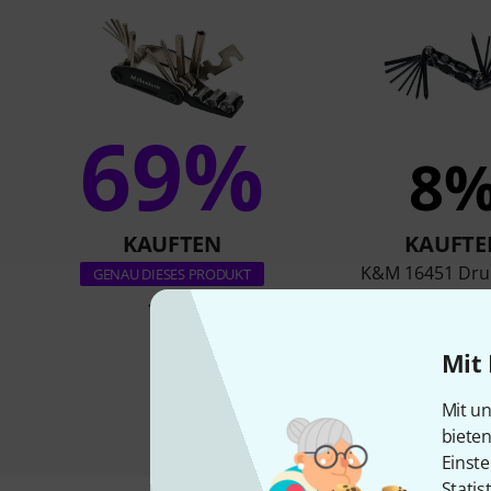
69%
8
KAUFTEN
KAUFTE
K&M 16451 Dru
GENAU DIESES PRODUKT
11 €
13,90 
Mit 
Mit un
biete
Einste
Statis