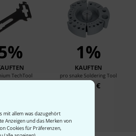
5%
1%
KAUFTEN
KAUFTEN
enium TechTool
pro snake Soldering Tool
9,90 €
19,90 €
is mit allem was dazugehört
rte Anzeigen und das Merken von
von Cookies für Präferenzen,
u (
alle anzeigen
).