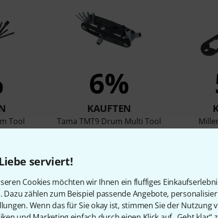
%
6%
N
KAUFTEN
m Tool
Tama TMT9 Drum Multi Tool
Mill
€
19,90 €
Liebe serviert!
Vergleichen
seren Cookies möchten wir Ihnen ein fluffiges Einkaufserlebn
n. Dazu zählen zum Beispiel passende Angebote, personalisie
llungen. Wenn das für Sie okay ist, stimmen Sie der Nutzung 
tiken und Marketing einfach durch einen Klick auf „Geht klar“ z