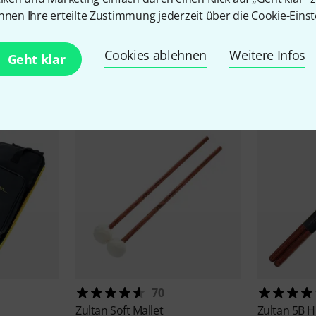
nnen Ihre erteilte Zustimmung jederzeit über die Cookie-Einst
Cookies ablehnen
Weitere Infos
Geht klar
Zubehör & passende Artike
70
Zultan
Soft Mallet
Zultan
5B H