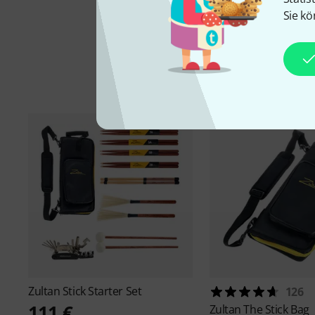
Sie kö
Zultan
Stick Starter Set
126
111 €
Zultan
The Stick Bag