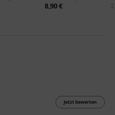
8,90 €
2
Jetzt bewerten