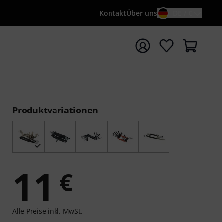
Kontakt
Über uns
DE / €
e mit Suchwort {searchTerm} starten
Produktvariationen
11
€
Alle Preise inkl. MwSt.