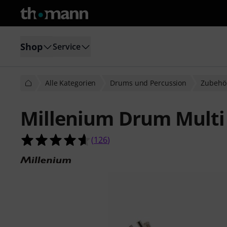
Shop
Service
Alle Kategorien
Drums und Percussion
Zubehö
Millenium Drum Multi
4.6 von 5 Sternen aus 126 Kunden
(
126
)