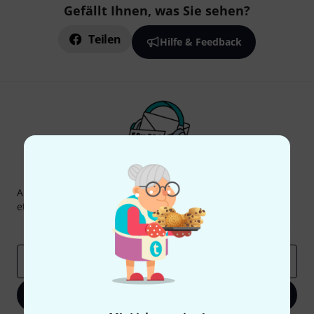
Gefällt Ihnen, was Sie sehen?
Teilen
Hilfe & Feedback
Thomann Newsletter
Abonniere den Thomann Newsletter und gewinne mit
etwas Glück einen von
50 Gutscheinen
über jeweils
50€
!
Inspirierende Beiträge
Deals
Thomann Insights
E-Mail-Adresse
*
Jetzt anmelden