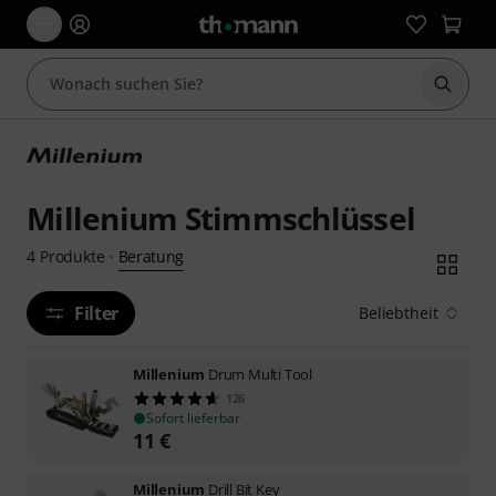
Suche 
Millenium Stimmschlüssel
Beratung
4
Produkte
·
Filter
Beliebtheit
Millenium
Drum Multi Tool
126
Sofort lieferbar
11
€
Millenium
Drill Bit Key