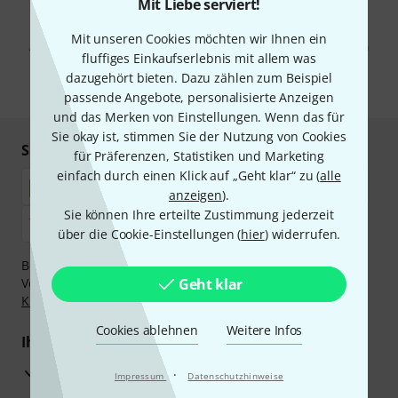
Mit Liebe serviert!
Mit Klick auf „Jetzt anmelden“ stimmen Sie dem Erhalt von E-Mail-
Werbung und einer Messung des E-Mail-Nutzungsverhaltens zu. Die
Mit unseren Cookies möchten wir Ihnen ein
Abmeldung ist jederzeit möglich. Weitere Informationen finden Sie in
fluffiges Einkaufserlebnis mit allem was
unseren
Datenschutzhinweisen
.
dazugehört bieten. Dazu zählen zum Beispiel
* Pflichtfeld
passende Angebote, personalisierte Anzeigen
und das Merken von Einstellungen. Wenn das für
Sie okay ist, stimmen Sie der Nutzung von Cookies
Sicher einkaufen & bezahlen
für Präferenzen, Statistiken und Marketing
einfach durch einen Klick auf „Geht klar“ zu (
alle
anzeigen
).
Sie können Ihre erteilte Zustimmung jederzeit
über die Cookie-Einstellungen (
hier
) widerrufen.
Bezahlen Sie vertraulich und sicher per Nachnahme,
Vorkasse, PayPal, Amazon Pay,
Geht klar
Klarna Sofort bezahlen
,
Klarna Ratenzahlung
oder Kreditkarte.
Cookies ablehnen
Weitere Infos
Ihre Vorteile
3 Jahre Thomann Garantie
·
Impressum
Datenschutzhinweise