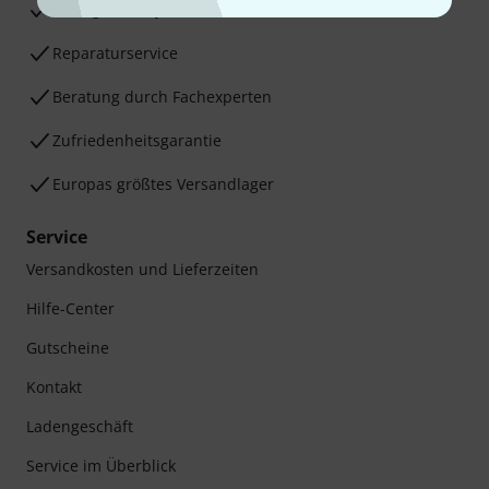
30 Tage Money-Back-Garantie
Reparaturservice
Beratung durch Fachexperten
Zufriedenheitsgarantie
Europas größtes Versandlager
Service
Versandkosten und Lieferzeiten
Hilfe-Center
Gutscheine
Kontakt
Ladengeschäft
Service im Überblick